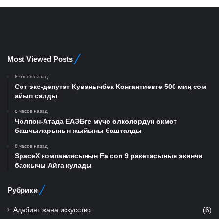
Most Viewed Posts
8 часов назад
Сот экс-депутат Куванычбек Конгантиевге 500 миң сом
айып салды
8 часов назад
Чолпон-Атада ЕАЭБге мүчө өлкөлөрдүн өкмөт
башчыларынын жыйыны башталды
8 часов назад
SpaceX компаниясынын Falcon 9 ракетасынын экинчи
баскычы Айга кулады
Рубрики
Адабият жана искусство
(6)