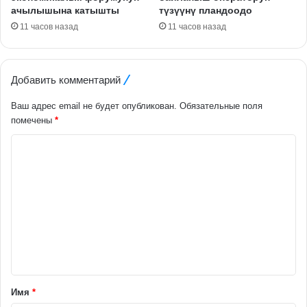
ачылышына катышты
түзүүнү пландоодо
11 часов назад
11 часов назад
Добавить комментарий
Ваш адрес email не будет опубликован.
Обязательные поля
помечены
*
К
о
м
м
е
н
т
а
Имя
*