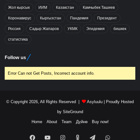
Жол кырсык
ИИМ
Казакстан
Камчыбек Ташиев
Коронавирус
Кыргызстан
Пандемия
Президент
Россия
Садыр Жапаров
УКМК
Эпидемия
бишкек
статистика
Follow us
Error Can not Get Posts, Incorrect account info.
© Copyright 2026, All Rights Reserved |
Asyluulu
| Proudly Hosted
by
SiteGround
Home
About
Team
Дүйнө
Buy now!
Facebook
YouTube
Instagram
Odnoklassniki
Telegram
WhatsApp