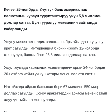
Кечээ, 26-ноябрда, Улуттук банк америкалык
валютанын курсун турукташтыруу үчүн 5,8 миллион
доллар сатты. Бул тууралуу мекеменин сайтында
кабарланды.
Ушуну менен чет элдик валюта ноябрь айында тогузунчу
ирет сатылды. Интервенция биринчи жолу 12-ноябрда
өткөрүлүп, башкы банк 26,8 миллион доллар саткан.
Ушул жумада каржылык көзөмөлдөөчү орган 24-ноябрдан
26-ноябрга чейин үч күн катары менен валюта сатты.
Натыйжада айдын башынан бери 67 миллион 550 миң
доллар сатылды. Соңку аракеттердин аркасы менен сатып
алуу үч тыйынга жогорулады.