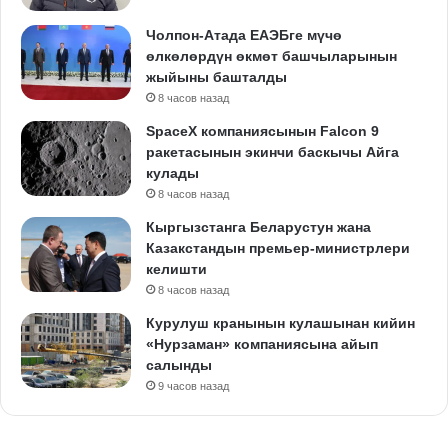
Чолпон-Атада ЕАЭБге мүчө
өлкөлөрдүн өкмөт башчыларынын
жыйыны башталды
8 часов назад
SpaceX компаниясынын Falcon 9
ракетасынын экинчи баскычы Айга
кулады
8 часов назад
Кыргызстанга Беларустун жана
Казакстандын премьер-министрлери
келишти
8 часов назад
Курулуш кранынын кулашынан кийин
«Нурзаман» компаниясына айып
салынды
9 часов назад