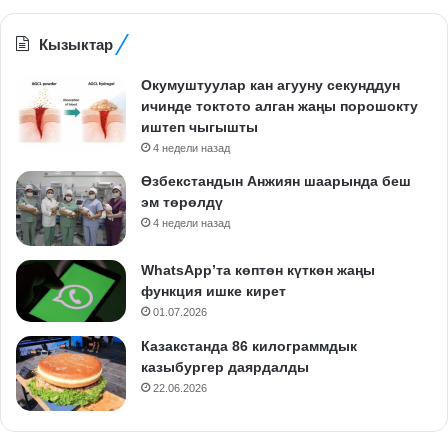
Кызыктар
Окумуштуулар кан агууну секунддун
ичинде токтото алган жаңы порошокту
иштеп чыгышты
4 недели назад
Өзбекстандын Анжиян шаарында беш
эм төрөлдү
4 недели назад
WhatsApp’та көптөн күткөн жаңы
функция ишке кирет
01.07.2026
Казакстанда 86 килограммдык
казыбургер даярдалды
22.06.2026