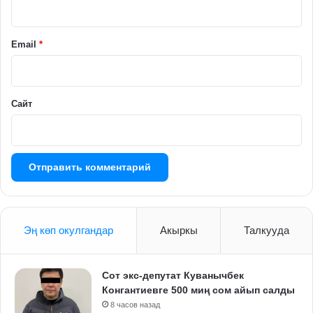
р
и
й
Email
*
*
Сайт
Эң көп окулгандар
Акыркы
Талкууда
Сот экс-депутат Куванычбек
Конгантиевге 500 миң сом айып салды
8 часов назад