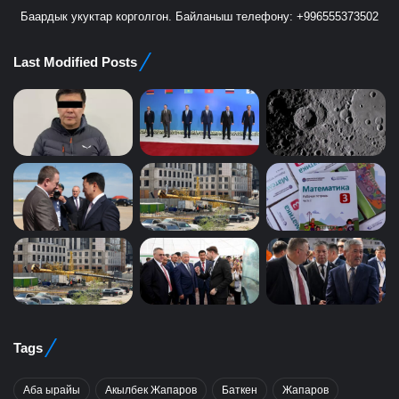
Баардык укуктар корголгон. Байланыш телефону: +996555373502
Last Modified Posts
Tags
Аба ырайы
Акылбек Жапаров
Баткен
Жапаров