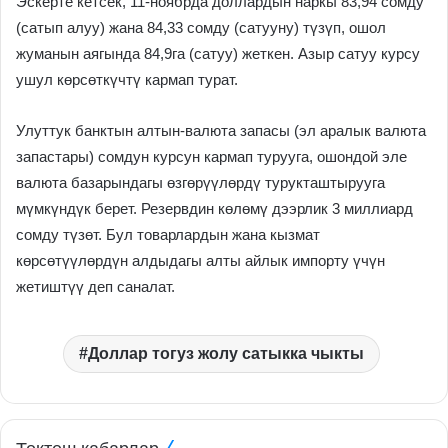
Эскерте кетсек, 11-ноябрда доллардын наркы 83,94 сомду
(сатып алуу) жана 84,33 сомду (сатууну) түзүп, ошол
жуманын аягында 84,9га (сатуу) жеткен. Азыр сатуу курсу
ушул көрсөткүчтү кармап турат.
Улуттук банктын алтын-валюта запасы (эл аралык валюта
запастары) сомдун курсун кармап турууга, ошондой эле
валюта базарындагы өзгөрүүлөрдү турукташтырууга
мүмкүндүк берет. Резервдин көлөмү дээрлик 3 миллиард
сомду түзөт. Бул товарлардын жана кызмат
көрсөтүүлөрдүн алдыдагы алты айлык импорту үчүн
жетиштүү деп саналат.
Доллар тогуз жолу сатыкка чыкты