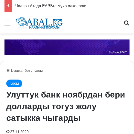
Чолпон-Атада ЕАЭБге мүчө өлкөлөрдүн өкмөт башчыларынын жыйыны башталды
Меню
П
Башкы бет
/
Коом
Коом
Улуттук банк ноябрдан бери
долларды тогуз жолу
сатыкка чыгарды
27.11.2020