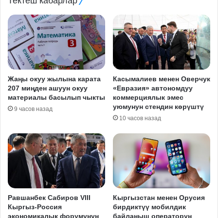
Тектеш кабарлар
Жаңы окуу жылына карата
Касымалиев менен Оверчук
207 миңден ашуун окуу
«Евразия» автономдуу
материалы басылып чыкты
коммерциялык эмес
уюмунун стендин көрүштү
9 часов назад
10 часов назад
Равшанбек Сабиров VIII
Кыргызстан менен Орусия
Кыргыз-Россия
бирдиктүү мобилдик
экономикалык форумунун
байланыш операторун