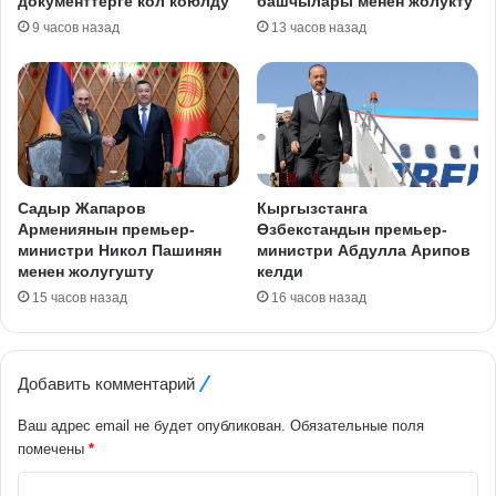
документтерге кол коюлду
башчылары менен жолукту
9 часов назад
13 часов назад
Садыр Жапаров
Кыргызстанга
Армениянын премьер-
Өзбекстандын премьер-
министри Никол Пашинян
министри Абдулла Арипов
менен жолугушту
келди
15 часов назад
16 часов назад
Добавить комментарий
Ваш адрес email не будет опубликован.
Обязательные поля
помечены
*
К