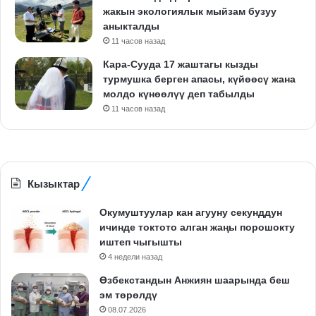
жакын экологиялык мыйзам бузуу
аныкталды
11 часов назад
Кара-Сууда 17 жаштагы кызды
турмушка берген апасы, күйөөсү жана
молдо күнөөлүү деп табылды
11 часов назад
Кызыктар
Окумуштуулар кан агууну секунддун
ичинде токтото алган жаңы порошокту
иштеп чыгышты
4 недели назад
Өзбекстандын Анжиян шаарында беш
эм төрөлдү
08.07.2026