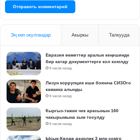
Эң көп окулгандар
Акыркы
Талкууда
Евразия өкмөттөр аралык кеңешинде
бир катар документтерге кол коюлду
9 часов назад
Лизун коррупция иши боюнча СИЗОго
камакка алынды
9 часов назад
Кыргыз-тажик чек арасынын 160
чакырымына зым тосулду
9 часов назад
Ысык-Көлдө дээрлик 3 млн сомго