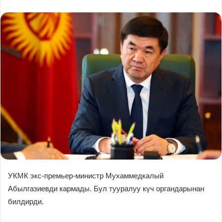
УКМК экс-премьер-министр Мухаммедкалый
Абылгазиевди кармады. Бул тууралуу күч органдарынан
билдирди.