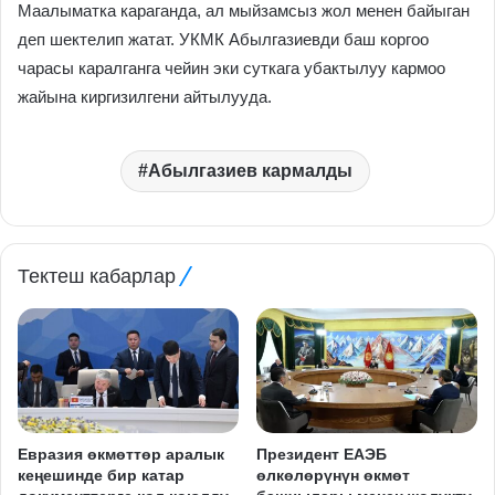
Маалыматка караганда, ал мыйзамсыз жол менен байыган
деп шектелип жатат. УКМК Абылгазиевди баш коргоо
чарасы каралганга чейин эки суткага убактылуу кармоо
жайына киргизилгени айтылууда.
Абылгазиев кармалды
Тектеш кабарлар
Евразия өкмөттөр аралык
Президент ЕАЭБ
кеңешинде бир катар
өлкөлөрүнүн өкмөт