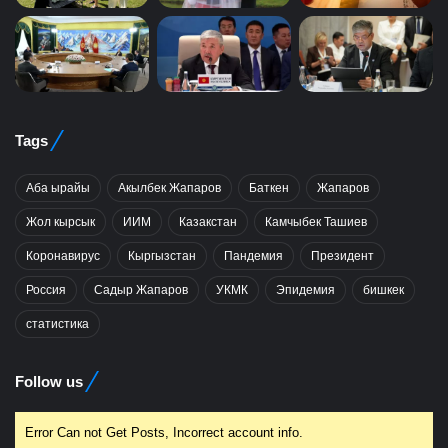
Tags
Аба ырайы
Акылбек Жапаров
Баткен
Жапаров
Жол кырсык
ИИМ
Казакстан
Камчыбек Ташиев
Коронавирус
Кыргызстан
Пандемия
Президент
Россия
Садыр Жапаров
УКМК
Эпидемия
бишкек
статистика
Follow us
Error Can not Get Posts, Incorrect account info.