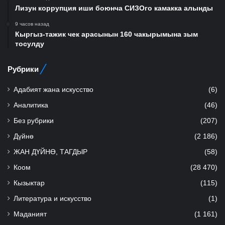
Лизун коррупция иши боюнча СИЗОго камакка алынды
9 часов назад
Кыргыз-тажик чек арасынын 160 чакырымына зым
тосулду
Рубрики
Адабият жана искусство
(6)
Аналитика
(46)
Без рубрики
(207)
Дүйнө
(2 186)
ЖАН ДҮЙНӨ, ТАГДЫР
(58)
Коом
(28 470)
Кызыктар
(115)
Литература и искусство
(1)
Маданият
(1 161)