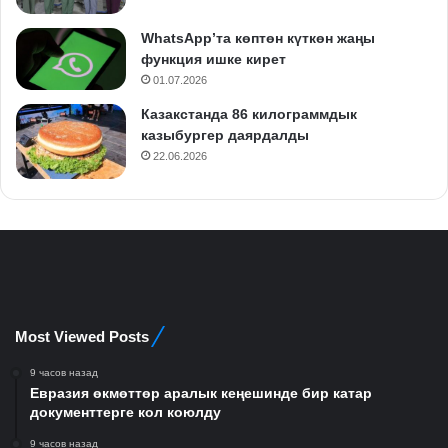
WhatsApp’та көптөн күткөн жаңы
функция ишке кирет
01.07.2026
Казакстанда 86 килограммдык
казыбургер даярдалды
22.06.2026
Most Viewed Posts
9 часов назад
Евразия өкмөттөр аралык кеңешинде бир катар
документтерге кол коюлду
9 часов назад