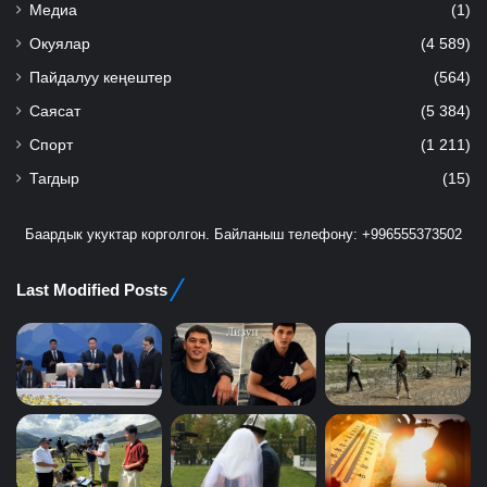
Медиа
(1)
Окуялар
(4 589)
Пайдалуу кеңештер
(564)
Саясат
(5 384)
Спорт
(1 211)
Тагдыр
(15)
Баардык укуктар корголгон. Байланыш телефону: +996555373502
Last Modified Posts