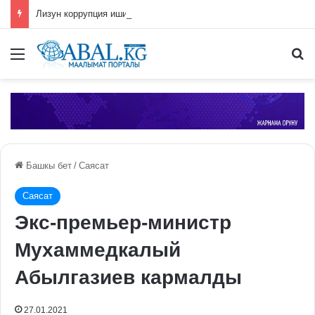
Лизун коррупция иши боюнча СИЗОго камакка алынды
Меню
П
Башкы бет
/
Саясат
Саясат
Экс-премьер-министр
Мухаммедкалый
Абылгазиев кармалды
27.01.2021