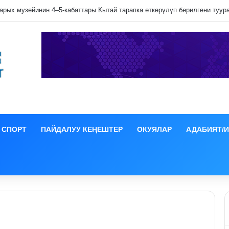
 эзилип даамын жоготпоо үчүн туура жууш ыкмасы айтылды
СПОРТ
ПАЙДАЛУУ КЕҢЕШТЕР
ОКУЯЛАР
АДАБИЯТ/