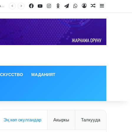
Facebook
YouTube
Instagram
Odnoklassniki
Telegram
WhatsApp
Log In
Random Article
Sidebar
ИСКУССТВО
МАДАНИЯТ
Эң көп окулгандар
Акыркы
Талкууда