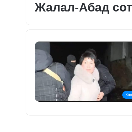
Жалал-Абад со
Ко