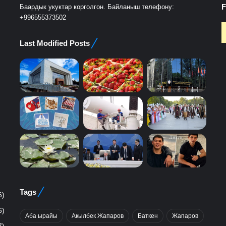
F
Баардык укуктар корголгон. Байланыш телефону:
+996555373502
Last Modified Posts
Tags
6)
6)
Аба ырайы
Акылбек Жапаров
Баткен
Жапаров