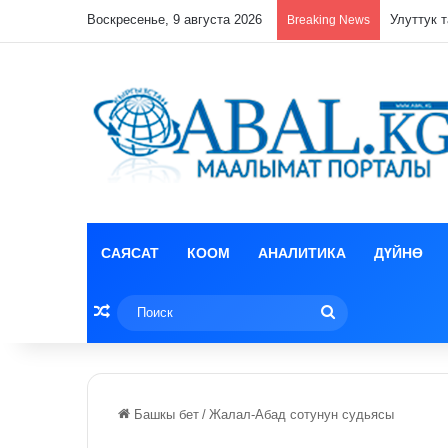
Воскресенье, 9 августа 2026
Кулпунай
Breaking News
САЯСАТ
КООМ
АНАЛИТИКА
ДҮЙНӨ
Random Article
Поиск
Башкы бет
/
Жалал-Абад сотунун судьясы