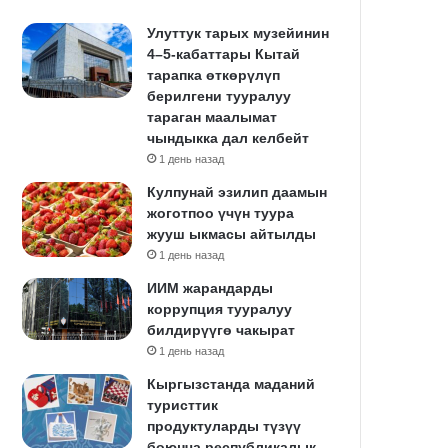
Улуттук тарых музейинин
4–5-кабаттары Кытай
тарапка өткөрүлүп
берилгени тууралуу
тараган маалымат
чындыкка дал келбейт
1 день назад
Кулпунай эзилип даамын
жоготпоо үчүн туура
жууш ыкмасы айтылды
1 день назад
ИИМ жарандарды
коррупция тууралуу
билдирүүгө чакырат
1 день назад
Кыргызстанда маданий
туристтик
продуктуларды түзүү
боюнча республикалык