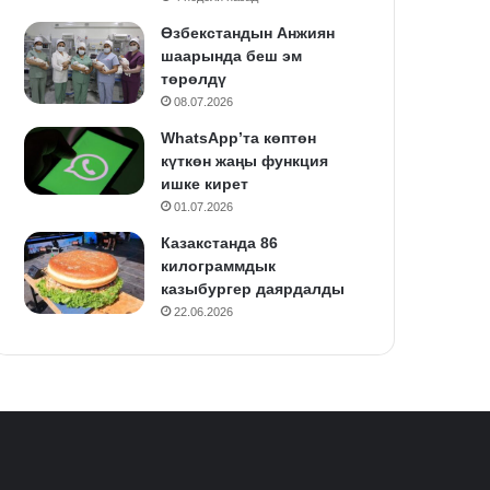
Өзбекстандын Анжиян
шаарында беш эм
төрөлдү
08.07.2026
WhatsApp’та көптөн
күткөн жаңы функция
ишке кирет
01.07.2026
Казакстанда 86
килограммдык
казыбургер даярдалды
22.06.2026