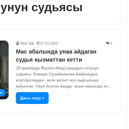
тунун судьясы
Abal Site
27.01.2020
0
Мас абалында унаа айдаган
судья кызматтан кетти
29-декабрда Жалал-Абад шаардык сотунун
судьясы Элмира Сулайманова майрамдык
корпоративден келе жатып жол кырсыгына
кабылган. Окуя болгон жерде анын жанында эч…
ом
Дагы окуу »