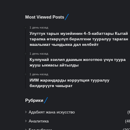
Most Viewed Posts
1 день назад
Улуттук тарых музейинин 4–5-кабаттары Кытай
тарапка өткөрүлүп берилгени тууралуу тараган
маалымат чындыкка дал келбейт
1 день назад
Кулпунай эзилип даамын жоготпоо үчүн туура
жууш ыкмасы айтылды
1 день назад
ИИМ жарандарды коррупция тууралуу
билдирүүгө чакырат
Рубрики
Адабият жана искусство
(
Аналитика
(4