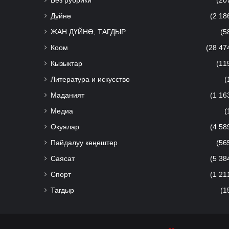
Без рубрики
(20
Дүйнө
(2 18
ЖАН ДҮЙНӨ, ТАГДЫР
(5
Коом
(28 47
Кызыктар
(11
Литература и искусство
(
Маданият
(1 16
Медиа
(
Окуялар
(4 58
Пайдалуу кеңештер
(56
Саясат
(5 38
Спорт
(1 21
Тагдыр
(1