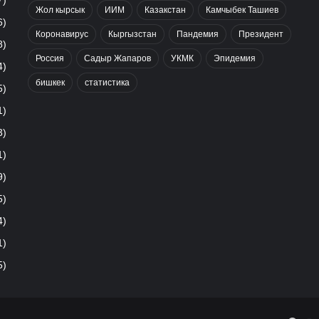
7)
Жол кырсык
ИИМ
Казакстан
Камчыбек Ташиев
6)
Коронавирус
Кыргызстан
Пандемия
Президент
8)
Россия
Садыр Жапаров
УКМК
Эпидемия
4)
бишкек
статистика
5)
1)
3)
1)
9)
5)
4)
1)
5)