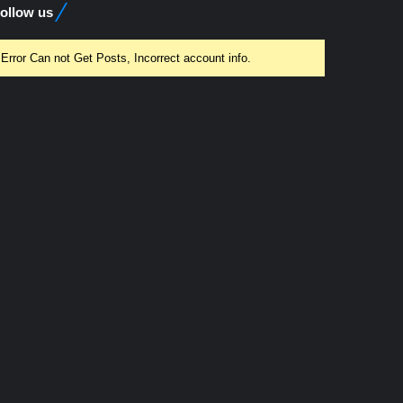
ollow us
Error Can not Get Posts, Incorrect account info.