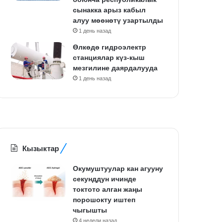
сынакка арыз кабыл
алуу мөөнөтү узартылды
1 день назад
Өлкөдө гидроэлектр
станциялар күз-кыш
мезгилине даярдалууда
1 день назад
Кызыктар
Окумуштуулар кан агууну
секунддун ичинде
токтото алган жаңы
порошокту иштеп
чыгышты
4 недели назад