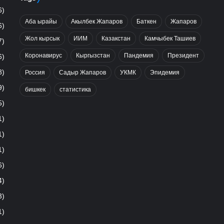
6)
Аба ырайы
Акылбек Жапаров
Баткен
Жапаров
6)
Жол кырсык
ИИМ
Казакстан
Камчыбек Ташиев
7)
Коронавирус
Кыргызстан
Пандемия
Президент
6)
8)
Россия
Садыр Жапаров
УКМК
Эпидемия
9)
бишкек
статистика
5)
1)
1)
1)
6)
4)
3)
1)