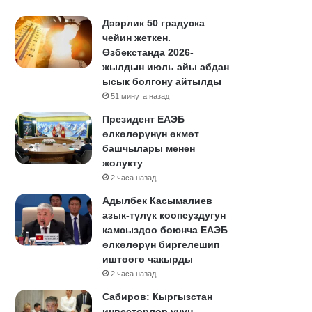
Дээрлик 50 градуска
чейин жеткен.
Өзбекстанда 2026-
жылдын июль айы абдан
ысык болгону айтылды
51 минута назад
Президент ЕАЭБ
өлкөлөрүнүн өкмөт
башчылары менен
жолукту
2 часа назад
Адылбек Касымалиев
азык-түлүк коопсуздугун
камсыздоо боюнча ЕАЭБ
өлкөлөрүн биргелешип
иштөөгө чакырды
2 часа назад
Сабиров: Кыргызстан
инвесторлор үчүн