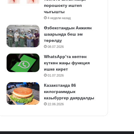
порошокту иштеп
чыгышты
4 недели назад
Өзбекстандын Анжиян
шаарында беш эм
төрөлдү
08.07.2026
WhatsApp’та көптөн
күткөн жаңы функция
ишке кирет
01.07.2026
Казакстанда 86
килограммдык
казыбургер даярдалды
22.06.2026