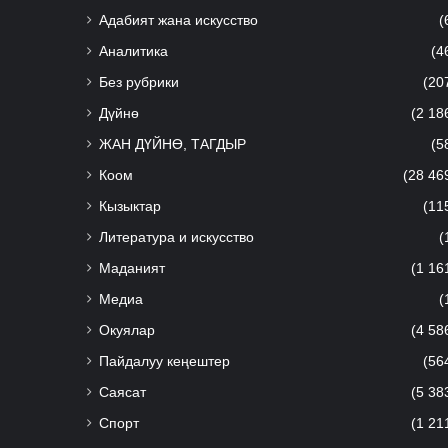
Адабият жана искусство
(
Аналитика
(4
Без рубрики
(20
Дүйнө
(2 18
ЖАН ДҮЙНӨ, ТАГДЫР
(5
Коом
(28 46
Кызыктар
(11
Литература и искусство
(
Маданият
(1 16
Медиа
(
Окуялар
(4 58
Пайдалуу кеңештер
(56
Саясат
(5 38
Спорт
(1 21