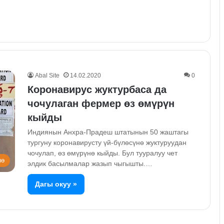
Abal Site
14.02.2020
0
Коронавирус жуктурбаса да
чочулаган фермер өз өмүрүн
кыйды
Индиянын Анхра-Прадеш штатынын 50 жаштагы
тургуну коронавирусту үй-бүлөсүнө жуктуруудан
чочулап, өз өмүрүнө кыйды. Бул тууралуу чет
нө
элдик басылмалар жазып чыгышты.…
Дагы окуу »