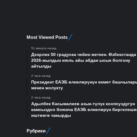
Most Viewed Posts
51 минута назад
Дээрлик 50 градуска чейин жеткен. Өзбекстанда
2026-жылдын июль айы абдан ысык болгону
айтылды
2 часа назад
Президент ЕАЭБ өлкөлөрүнүн өкмөт башчылар
менен жолукту
2 часа назад
Адылбек Касымалиев азык-түлүк коопсуздугун
камсыздоо боюнча ЕАЭБ өлкөлөрүн биргелеши
иштөөгө чакырды
Рубрики