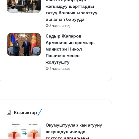
жагымдуу шарттарды
түзүү боюнча ырааттуу
иш алып барууда
3 часа назад
Садыр Жапаров
Армениянын премьер-
министри Никол
Пашинян менен
жолугушту
4 часа назад
Кызыктар
Окумуштуулар кан агууну
секунддун ичинде
токтото алган жаңы