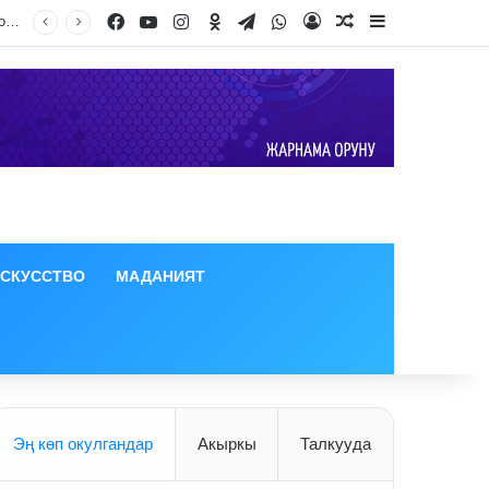
Facebook
YouTube
Instagram
Odnoklassniki
Telegram
WhatsApp
Дээрлик 50 градуска чейин жеткен. Өзбекстанда 2026-жылдын июль айы абдан ысык болгону айтылды
Log In
Random Article
Sidebar
ИСКУССТВО
МАДАНИЯТ
Эң көп окулгандар
Акыркы
Талкууда