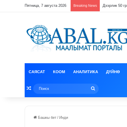
Пятница, 7 августа 2026
Breaking News
САЯСАТ
КООМ
АНАЛИТИКА
ДҮЙНӨ
Random Article
Поиск
Башкы бет
/
Инди