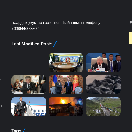
F
Баардык укуктар корголгон. Байланыш телефону:
+996555373502
Last Modified Posts
ы
п
Tags