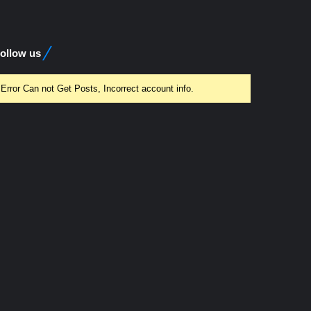
ollow us
Error Can not Get Posts, Incorrect account info.