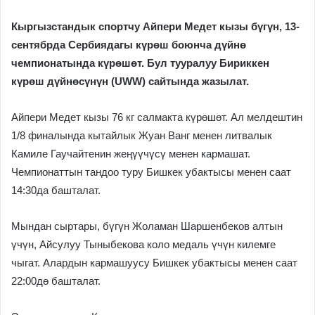
Кыргызстандык спортчу Айпери Медет кызы бүгүн, 13-
сентябрда Сербиядагы күрөш боюнча дүйнө
чемпионатында күрөшөт. Бул тууралуу Бириккен
күрөш дүйнөсүнүн (UWW) сайтында жазылат.
Айпери Медет кызы 76 кг салмакта күрөшөт. Ал мелдештин
1/8 финалында кытайлык Жуан Ванг менен литвалык
Камиле Гаучайтенин жеңүүчүсү менен кармашат.
Чемпионаттын тандоо туру Бишкек убактысы менен саат
14:30да башталат.
Мындан сыртары, бүгүн Жоламан Шаршенбеков алтын
үчүн, Айсулуу Тыныбекова коло медаль үчүн килемге
чыгат. Алардын кармашуусу Бишкек убактысы менен саат
22:00дө башталат.