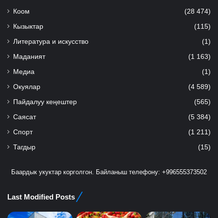
Коом
(28 474)
Кызыктар
(115)
Литература и искусство
(1)
Маданият
(1 163)
Медиа
(1)
Окуялар
(4 589)
Пайдалуу кеңештер
(565)
Саясат
(5 384)
Спорт
(1 211)
Тагдыр
(15)
Баардык укуктар корголгон. Байланыш телефону: +996555373502
Last Modified Posts