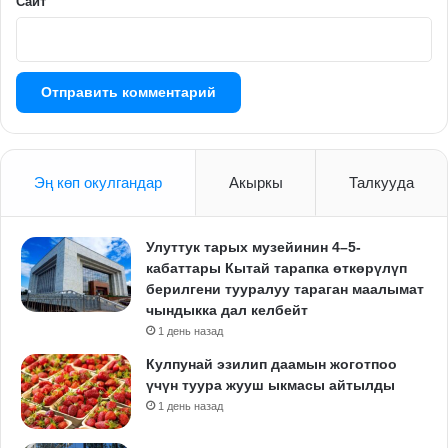
Сайт
Эң көп окулгандар
Акыркы
Талкууда
Улуттук тарых музейинин 4–5-
кабаттары Кытай тарапка өткөрүлүп
берилгени тууралуу тараган маалымат
чындыкка дал келбейт
1 день назад
Кулпунай эзилип даамын жоготпоо
үчүн туура жууш ыкмасы айтылды
1 день назад