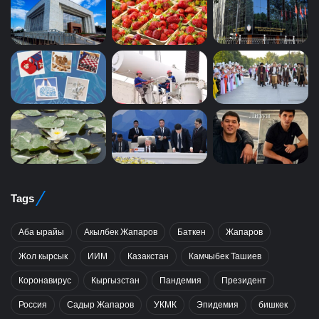
Tags
Аба ырайы
Акылбек Жапаров
Баткен
Жапаров
Жол кырсык
ИИМ
Казакстан
Камчыбек Ташиев
Коронавирус
Кыргызстан
Пандемия
Президент
Россия
Садыр Жапаров
УКМК
Эпидемия
бишкек