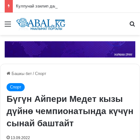
Кулпунай эзилип даамын жоготпоо үчүн туура жууш ыкмасы айтылды
Меню
П
Башкы бет
/
Спорт
Спорт
Бүгүн Айпери Медет кызы
дүйнө чемпионатында күчүн
сынай баштайт
13.09.2022