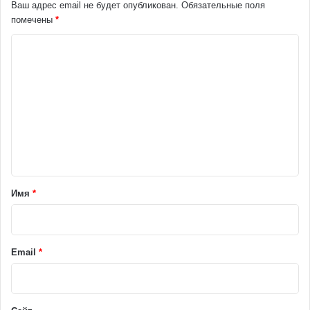
Ваш адрес email не будет опубликован.
Обязательные поля
помечены
*
К
о
м
м
е
н
т
а
Имя
*
р
и
й
Email
*
*