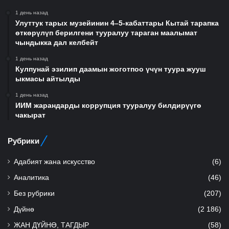
1 день назад
Улуттук тарых музейинин 4–5-кабаттары Кытай тарапка
өткөрүлүп берилгени тууралуу тараган маалымат
чындыкка дал келбейт
1 день назад
Кулпунай эзилип даамын жоготпоо үчүн туура жууш
ыкмасы айтылды
1 день назад
ИИМ жарандарды коррупция тууралуу билдирүүгө
чакырат
Рубрики
Адабият жана искусство
(6)
Аналитика
(46)
Без рубрики
(207)
Дүйнө
(2 186)
ЖАН ДҮЙНӨ, ТАГДЫР
(58)