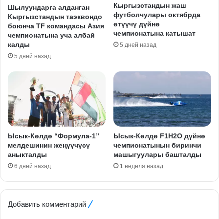
Кыргызстандын жаш
Шылуундарга алданган
футболчулары октябрда
Кыргызстандын таэквондо
өтүүчү дүйнө
боюнча TF командасы Азия
чемпионатына катышат
чемпионатына уча албай
калды
5 дней назад
5 дней назад
Ысык-Көлдө “Формула-1”
Ысык-Көлдө F1H2O дүйнө
мелдешинин жеңүүчүсү
чемпионатынын биринчи
аныкталды
машыгуулары башталды
6 дней назад
1 неделя назад
Добавить комментарий