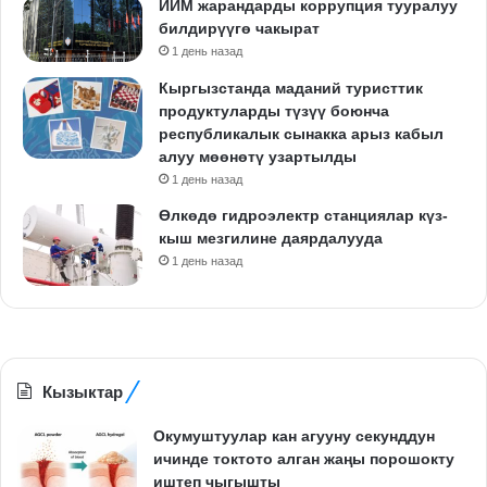
ИИМ жарандарды коррупция тууралуу
билдирүүгө чакырат
1 день назад
Кыргызстанда маданий туристтик
продуктуларды түзүү боюнча
республикалык сынакка арыз кабыл
алуу мөөнөтү узартылды
1 день назад
Өлкөдө гидроэлектр станциялар күз-
кыш мезгилине даярдалууда
1 день назад
Кызыктар
Окумуштуулар кан агууну секунддун
ичинде токтото алган жаңы порошокту
иштеп чыгышты