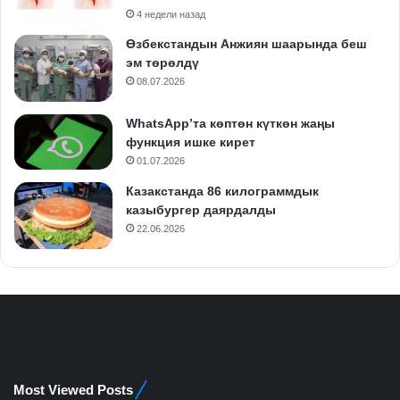
4 недели назад
Өзбекстандын Анжиян шаарында беш
эм төрөлдү
08.07.2026
WhatsApp’та көптөн күткөн жаңы
функция ишке кирет
01.07.2026
Казакстанда 86 килограммдык
казыбургер даярдалды
22.06.2026
Most Viewed Posts