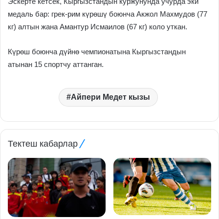
Эскерте кетсек, Кыргызстандын куржунунда учурда эки
медаль бар: грек-рим күрөшү боюнча Акжол Махмудов (77
кг) алтын жана Амантур Исмаилов (67 кг) коло уткан.
Күрөш боюнча дүйнө чемпионатына Кыргызстандын
атынан 15 спортчу аттанган.
Айпери Медет кызы
Тектеш кабарлар