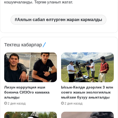
кошумчаланды. Тергөө уланып жатат.
Аялын сабап өлтүргөн жаран кармалды
Тектеш кабарлар
Лизун коррупция иши
Ысык-Көлдө дээрлик 3 млн
боюнча СИЗОго камакка
сомго жакын экологиялык
алынды
мыйзам бузуу аныкталды
2 дня назад
2 дня назад