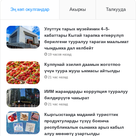
Эң көп окулгандар
Акыркы
Талкууда
Улуттук тарых музейинин 4–5-
кабаттары Кытай тарапка өткөрүлүп
берилгени тууралуу тараган маалымат
чындыкка дал келбейт
19 часов назад
Кулпунай эзилип даамын жоготпоо
үчүн туура жууш ыкмасы айтылды
21 час назад
ИИМ жарандарды коррупция тууралуу
билдирүүгө чакырат
21 час назад
Кыргызстанда маданий туристтик
продуктуларды түзүү боюнча
республикалык сынакка арыз кабыл
алуу мөөнөтү узартылды