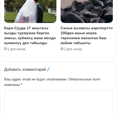
Кара-Сууда 17 жаштагы
Салык кызматы аэропортто
кызды турмушка берген
100дөн ашык норка
апасы, күйөөсү жана молдо
терисинен жасалган баш
күнөөлүү деп табылды
кийим табышты
2 дня назад
2 дня назад
Добавить комментарий
Ваш адрес email не будет опубликован.
Обязательные поля
помечены
*
К
о
м