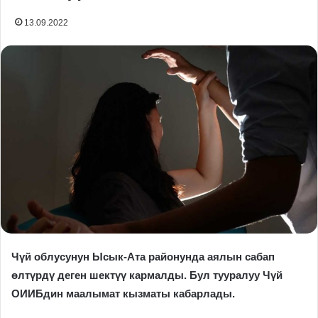
13.09.2022
Чүй облусунун Ысык-Ата районунда аялын сабап
өлтүрдү деген шектүү кармалды. Бул тууралуу Чүй
ОИИБдин маалымат кызматы кабарлады.