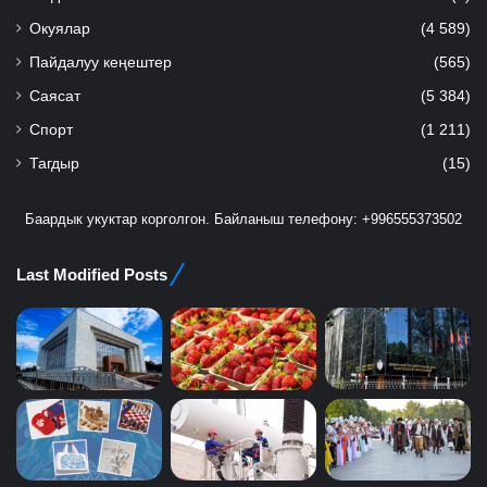
Окуялар
(4 589)
Пайдалуу кеңештер
(565)
Саясат
(5 384)
Спорт
(1 211)
Тагдыр
(15)
Баардык укуктар корголгон. Байланыш телефону: +996555373502
Last Modified Posts