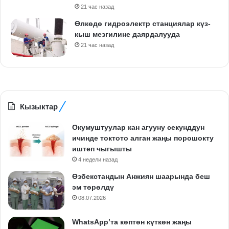
21 час назад
Өлкөдө гидроэлектр станциялар күз-
кыш мезгилине даярдалууда
21 час назад
Кызыктар
Окумуштуулар кан агууну секунддун
ичинде токтото алган жаңы порошокту
иштеп чыгышты
4 недели назад
Өзбекстандын Анжиян шаарында беш
эм төрөлдү
08.07.2026
WhatsApp’та көптөн күткөн жаңы