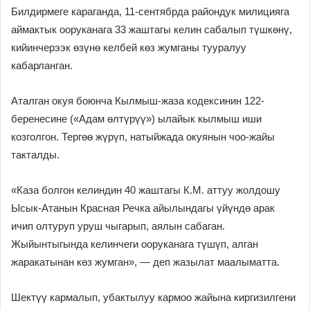
Билдирмеге караганда, 11-сентябрда райондук милицияга
аймактык ооруканага 33 жаштагы келин сабалып түшкөнү,
кийинчерээк өзүнө келбей көз жумганы тууралуу
кабарланган.
Аталган окуя боюнча Кылмыш-жаза кодексинин 122-
беренесине («Адам өлтүрүү») ылайык кылмыш иши
козголгон. Тергөө жүрүп, натыйжада окуянын чоо-жайы
такталды.
«Каза болгон келиндин 40 жаштагы К.М. аттуу жолдошу
Ысык-Атанын Красная Речка айылындагы үйүндө арак
ичип олтуруп уруш чыгарып, аялын сабаган.
Жыйынтыгында келинчеги ооруканага түшүп, алган
жаракатынан көз жумган», — деп жазылат маалыматта.
Шектүү кармалып, убактылуу кармоо жайына киргизилгени