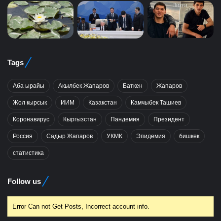
Tags
Аба ырайы
Акылбек Жапаров
Баткен
Жапаров
Жол кырсык
ИИМ
Казакстан
Камчыбек Ташиев
Коронавирус
Кыргызстан
Пандемия
Президент
Россия
Садыр Жапаров
УКМК
Эпидемия
бишкек
статистика
Follow us
Error Can not Get Posts, Incorrect account info.