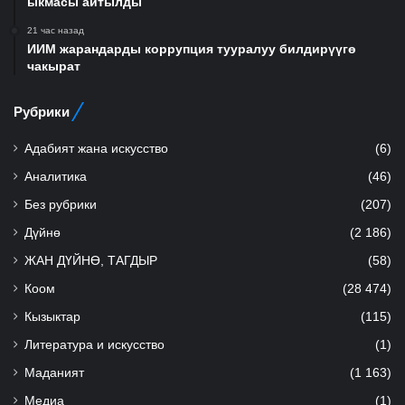
ыкмасы айтылды
21 час назад
ИИМ жарандарды коррупция тууралуу билдирүүгө
чакырат
Рубрики
Адабият жана искусство
(6)
Аналитика
(46)
Без рубрики
(207)
Дүйнө
(2 186)
ЖАН ДҮЙНӨ, ТАГДЫР
(58)
Коом
(28 474)
Кызыктар
(115)
Литература и искусство
(1)
Маданият
(1 163)
Медиа
(1)