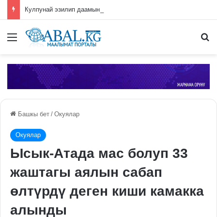
Кулпунай эзилип даамын жоготпоо үчүн туура жууш ыкмасы айтылды
Меню
П
Башкы бет
/
Окуялар
Окуялар
Ысык-Атада мас болуп 33
жаштагы аялын сабап
өлтүрдү деген киши камакка
алынды