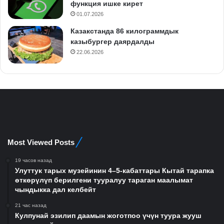
функция ишке кирет
01.07.2026
Казакстанда 86 килограммдык
казыбургер даярдалды
22.06.2026
Most Viewed Posts
19 часов назад
Улуттук тарых музейинин 4–5-кабаттары Кытай тарапка
өткөрүлүп берилгени тууралуу тараган маалымат
чындыкка дал келбейт
21 час назад
Кулпунай эзилип даамын жоготпоо үчүн туура жууш