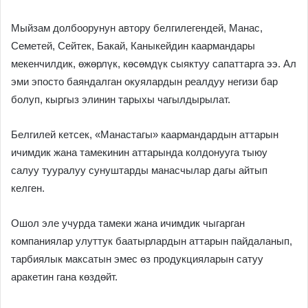
Мыйзам долбоорунун автору белгилегендей, Манас,
Семетей, Сейтек, Бакай, Каныкейдин каармандары
мекенчилдик, өжөрлүк, көсөмдүк сыяктуу сапаттарга ээ. Ал
эми эпосто баяндалган окуялардын реалдуу негизи бар
болуп, кыргыз элинин тарыхы чагылдырылат.
Белгилей кетсек, «Манастагы» каармандардын аттарын
ичимдик жана тамекинин аттарында колдонууга тыюу
салуу тууралуу сунуштарды манасчылар дагы айтып
келген.
Ошол эле учурда тамеки жана ичимдик чыгарган
компаниялар улуттук баатырлардын аттарын пайдаланып,
тарбиялык максатын эмес өз продукцияларын сатуу
аракетин гана көздөйт.