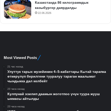
Казакстанда 86 килограммдык
казыбургер даярдалды
22.06.2026
Most Viewed Posts
21 час назад
Улуттук тарых музейинин 4–5-кабаттары Кытай тарапка
өткөрүлүп берилгени тууралуу тараган маалымат
чындыкка дал келбейт
23 часа назад
Кулпунай эзилип даамын жоготпоо үчүн туура жууш
ыкмасы айтылды
23 часа назад