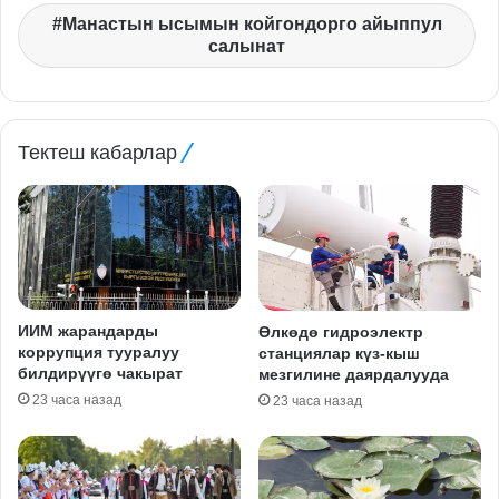
Манастын ысымын койгондорго айыппул
салынат
Тектеш кабарлар
ИИМ жарандарды
Өлкөдө гидроэлектр
коррупция тууралуу
станциялар күз-кыш
билдирүүгө чакырат
мезгилине даярдалууда
23 часа назад
23 часа назад