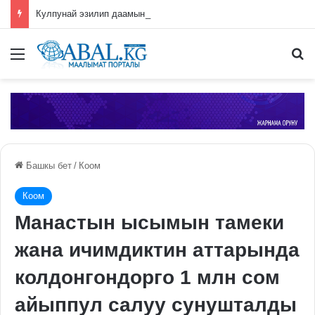
Кулпунай эзилип даамын жоготпоо үчүн туура жууш ыкмасы айтылды
Меню
П
Башкы бет
/
Коом
Коом
Манастын ысымын тамеки
жана ичимдиктин аттарында
колдонгондорго 1 млн сом
айыппул салуу сунушталды