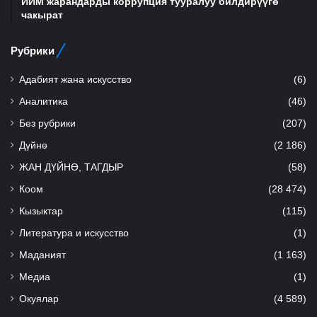
ИИМ жарандарды коррупция тууралуу билдирүүгө
чакырат
Рубрики
Адабият жана искусство
(6)
Аналитика
(46)
Без рубрики
(207)
Дүйнө
(2 186)
ЖАН ДҮЙНӨ, ТАГДЫР
(58)
Коом
(28 474)
Кызыктар
(115)
Литература и искусство
(1)
Маданият
(1 163)
Медиа
(1)
Окуялар
(4 589)