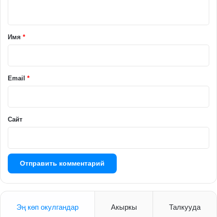
н
т
а
Имя
*
р
и
й
Email
*
*
Сайт
Эң көп окулгандар
Акыркы
Талкууда