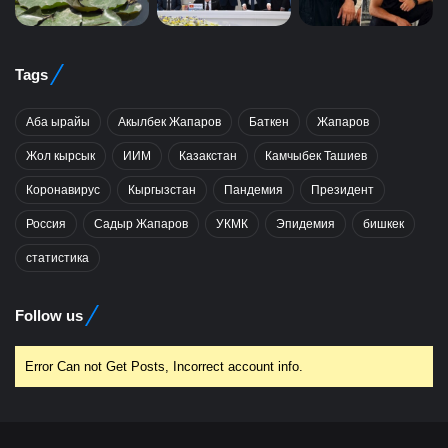
Tags
Аба ырайы
Акылбек Жапаров
Баткен
Жапаров
Жол кырсык
ИИМ
Казакстан
Камчыбек Ташиев
Коронавирус
Кыргызстан
Пандемия
Президент
Россия
Садыр Жапаров
УКМК
Эпидемия
бишкек
статистика
Follow us
Error Can not Get Posts, Incorrect account info.