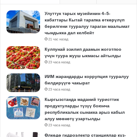
Улуттук тарых музейинин 4–5-
кабаттары Кытай тарапка өткөрүлүп
берилгени тууралуу тараган маалымат
чындыкка дал келбейт
21 час назад
Кулпунай эзилип даамын жоготпоо
үчүн туура жууш ыкмасы айтылды
23 часа назад
ИИМ жарандарды коррупция тууралуу
билдирүүгө чакырат
23 часа назад
Кыргызстанда маданий туристтик
продуктуларды түзүү боюнча
республикалык сынакка арыз кабыл
алуу мөөнөтү узартылды
23 часа назад
Өлкөдө гидроэлектр станциялар күз-