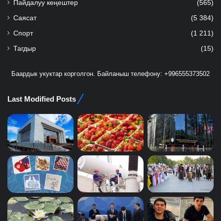
Пайдалуу кеңештер
(565)
Саясат
(5 384)
Спорт
(1 211)
Тагдыр
(15)
Баардык укуктар корголгон. Байланыш телефону: +996555373502
Last Modified Posts