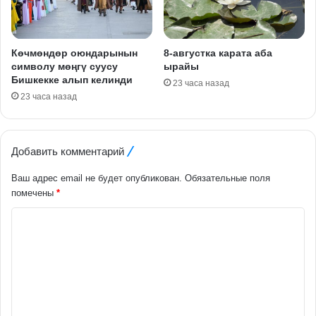
Көчмөндөр оюндарынын
8-августка карата аба
символу мөңгү суусу
ырайы
Бишкекке алып келинди
23 часа назад
23 часа назад
Добавить комментарий
Ваш адрес email не будет опубликован.
Обязательные поля
помечены
*
К
о
м
м
е