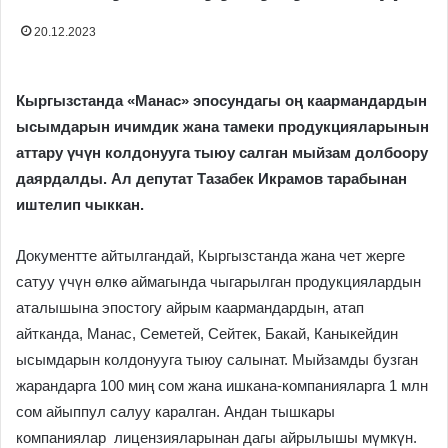
20.12.2023
Кыргызстанда «Манас» эпосундагы оң каармандардын
ысымдарын ичимдик жана тамеки продукцияларынын
аттару үчүн колдонууга тыюу салган мыйзам долбоору
даярдалды. Ал депутат Тазабек Икрамов тарабынан
иштелип чыккан.
Документте айтылгандай, Кыргызстанда жана чет жерге
сатуу үчүн өлкө аймагында чыгарылган продукциялардын
аталышына эпостогу айрым каармандардын, атап
айтканда, Манас, Семетей, Сейтек, Бакай, Каныкейдин
ысымдарын колдонууга тыюу салынат. Мыйзамды бузган
жарандарга 100 миң сом жана ишкана-компанияларга 1 млн
сом айыппул салуу каралган. Андан тышкары
компаниялар лицензияларынан дагы айрылышы мүмкүн.