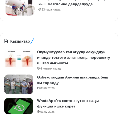
кыш мезгилине даярдалууда
23 часа назад
Кызыктар
Окумуштуулар кан агууну секунддун
ичинде токтото алган жаңы порошокту
иштеп чыгышты
4 недели назад
Өзбекстандын Анжиян шаарында беш
эм төрөлдү
08.07.2026
WhatsApp’та көптөн күткөн жаңы
функция ишке кирет
01.07.2026