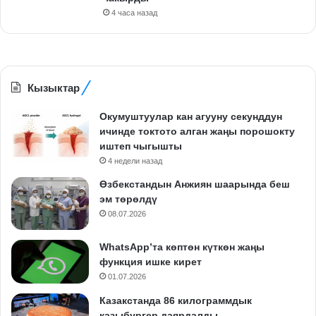
4 часа назад
Кызыктар
Окумуштуулар кан агууну секунддун
ичинде токтото алган жаңы порошокту
иштеп чыгышты
4 недели назад
Өзбекстандын Анжиян шаарында беш
эм төрөлдү
08.07.2026
WhatsApp’та көптөн күткөн жаңы
функция ишке кирет
01.07.2026
Казакстанда 86 килограммдык
казыбургер даярдалды