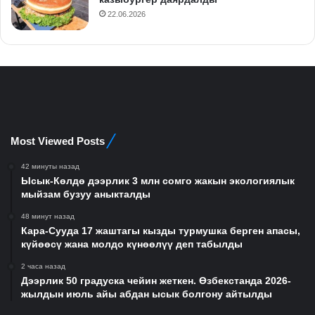
22.06.2026
Most Viewed Posts
42 минуты назад
Ысык-Көлдө дээрлик 3 млн сомго жакын экологиялык
мыйзам бузуу аныкталды
48 минут назад
Кара-Сууда 17 жаштагы кызды турмушка берген апасы,
күйөөсү жана молдо күнөөлүү деп табылды
2 часа назад
Дээрлик 50 градуска чейин жеткен. Өзбекстанда 2026-
жылдын июль айы абдан ысык болгону айтылды