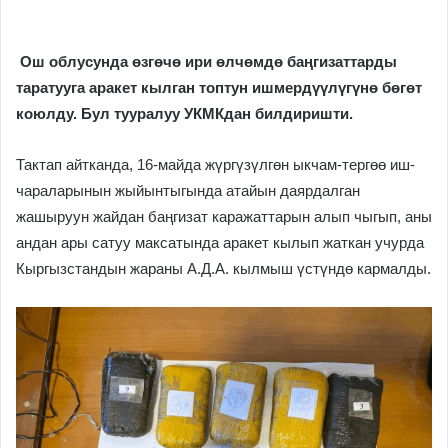
Ош облусунда өзгөчө ири өлчөмдө баңгизаттарды
таратууга аракет кылган топтун ишмердүүлүгүнө бөгөт
коюлду. Бул тууралуу УКМКдан билдиришти.
Тактап айтканда, 16-майда жүргүзүлгөн ыкчам-тергөө иш-
чараларынын жыйынтыгында атайын даярдалган
жашыруун жайдан баңгизат каражаттарын алып чыгып, аны
андан ары сатуу максатында аракет кылып жаткан учурда
Кыргызстандын жараны А.Д.А. кылмыш үстүндө кармалды.