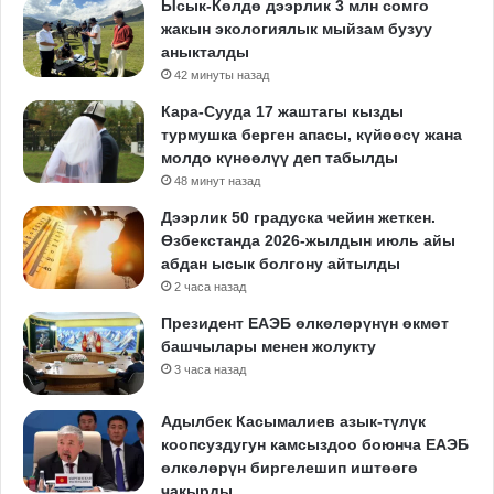
Ысык-Көлдө дээрлик 3 млн сомго
жакын экологиялык мыйзам бузуу
аныкталды
42 минуты назад
Кара-Сууда 17 жаштагы кызды
турмушка берген апасы, күйөөсү жана
молдо күнөөлүү деп табылды
48 минут назад
Дээрлик 50 градуска чейин жеткен.
Өзбекстанда 2026-жылдын июль айы
абдан ысык болгону айтылды
2 часа назад
Президент ЕАЭБ өлкөлөрүнүн өкмөт
башчылары менен жолукту
3 часа назад
Адылбек Касымалиев азык-түлүк
коопсуздугун камсыздоо боюнча ЕАЭБ
өлкөлөрүн биргелешип иштөөгө
чакырды