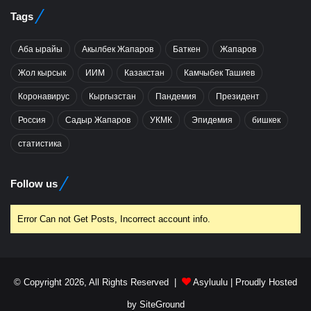
Tags
Аба ырайы
Акылбек Жапаров
Баткен
Жапаров
Жол кырсык
ИИМ
Казакстан
Камчыбек Ташиев
Коронавирус
Кыргызстан
Пандемия
Президент
Россия
Садыр Жапаров
УКМК
Эпидемия
бишкек
статистика
Follow us
Error Can not Get Posts, Incorrect account info.
© Copyright 2026, All Rights Reserved |
Asyluulu
| Proudly Hosted
by
SiteGround