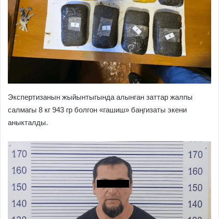
Экспертизанын жыйынтыгында алынган заттар жалпы
салмагы 8 кг 943 гр болгон «гашиш» баңгизаты экени
аныкталды.