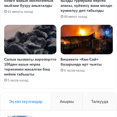
сомго жакын экологиялык
кызды турмушка берген
мыйзам бузуу аныкталды
апасы, күйөөсү жана молдо
күнөөлүү деп табылды
42 минуты назад
48 минут назад
Салык кызматы аэропортто
Бишкекте «Көк-Сай»
100дөн ашык норка
базарында өрт чыкты
терисинен жасалган баш
6 часов назад
кийим табышты
5 часов назад
Эң көп окулгандар
Акыркы
Талкууда