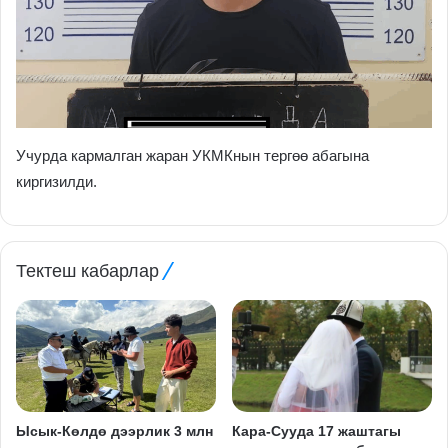
Учурда кармалган жаран УКМКнын тергөө абагына
киргизилди.
Тектеш кабарлар
Ысык-Көлдө дээрлик 3 млн
Кара-Сууда 17 жаштагы