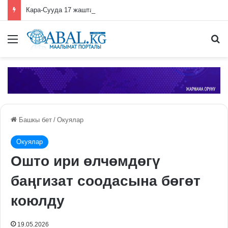
Кара-Сууда 17 жаштагы кызды турмушка берген апасы, күйөөсү жана молдо күнөөлүү деп табылды
Меню
П
Башкы бет
/
Окуялар
Окуялар
Ошто ири өлчөмдөгү
баңгизат соодасына бөгөт
коюлду
19.05.2026