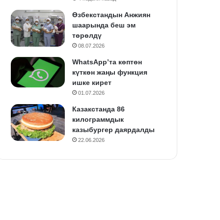
Өзбекстандын Анжиян
шаарында беш эм
төрөлдү
08.07.2026
WhatsApp’та көптөн
күткөн жаңы функция
ишке кирет
01.07.2026
Казакстанда 86
килограммдык
казыбургер даярдалды
22.06.2026