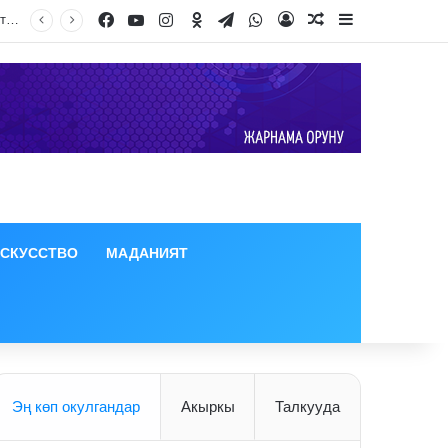
Facebook
YouTube
Instagram
Odnoklassniki
Telegram
WhatsApp
Log In
Random Article
Sidebar
ИСКУССТВО
МАДАНИЯТ
Эң көп окулгандар
Акыркы
Талкууда