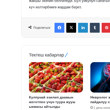
жакшы экенин белгиледи. Бул уйкунун сапаты
күч келтирбөөгө жардам берет.
Facebook
X
LinkedIn
Tumblr
Поделиться
Тектеш кабарлар
Кулпунай эзилип даамын
Невролог э
жоготпоо үчүн туура жууш
пайдалуу с
ыкмасы айтылды
1 день наз