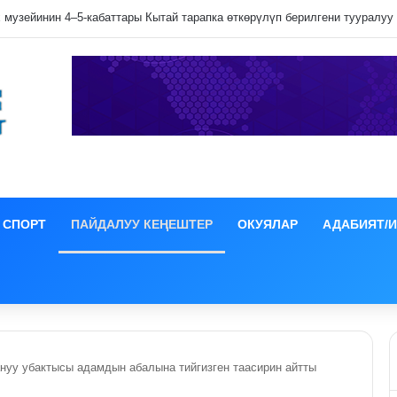
лип даамын жоготпоо үчүн туура жууш ыкмасы айтылды
СПОРТ
ПАЙДАЛУУ КЕҢЕШТЕР
ОКУЯЛАР
АДАБИЯТ/
нуу убактысы адамдын абалына тийгизген таасирин айтты