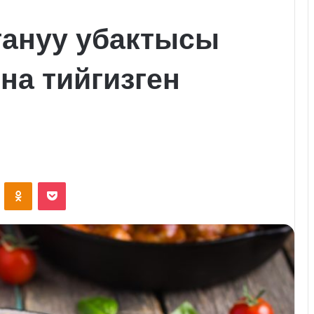
тануу убактысы
а тийгизген
VKontakte
Odnoklassniki
Pocket