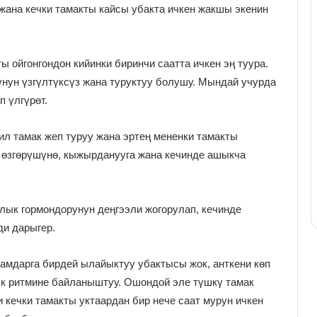
 жана кечки тамакты кайсы убакта ичкен жакшы экенин
 ойгонгондон кийинки биринчи саатта ичкен эң туура.
унун үзгүлтүксүз жана туруктуу болушу. Мындай учурда
 үлгүрөт.
ил тамак жеп туруу жана эртең мененки тамакты
н өзгөрүшүнө, кыжырданууга жана кечинде ашыкча
ылык гормондорунун деңгээли жогорулап, кечинде
ди дарыгер.
амдарга бирдей ылайыктуу убактысы жок, анткени көп
к ритмине байланыштуу. Ошондой эле түшкү тамак
и кечки тамакты уктаардан бир нече саат мурун ичкен