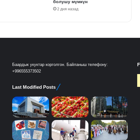
болушу мүмкүн
2 дня назад
F
Баардык укуктар корголгон. Байланыш телефону:
+996555373502
Last Modified Posts