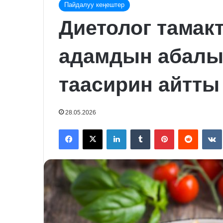
Пайдалуу кеңештер
Диетолог тамак
адамдын абалын
таасирин айтты
28.05.2026
Facebook
X
LinkedIn
Tumblr
Pinterest
Reddit