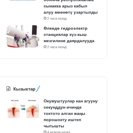
сынакка арыз кабыл
алуу мөөнөтү узартылды
2 часа назад
Өлкөдө гидроэлектр
станциялар күз-кыш
мезгилине даярдалууда
2 часа назад
Кызыктар
Окумуштуулар кан агууну
секунддун ичинде
токтото алган жаңы
порошокту иштеп
чыгышты
4 недели назад