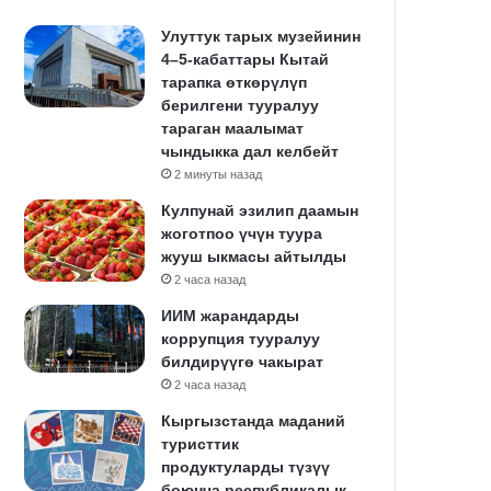
Улуттук тарых музейинин
4–5-кабаттары Кытай
тарапка өткөрүлүп
берилгени тууралуу
тараган маалымат
чындыкка дал келбейт
2 минуты назад
Кулпунай эзилип даамын
жоготпоо үчүн туура
жууш ыкмасы айтылды
2 часа назад
ИИМ жарандарды
коррупция тууралуу
билдирүүгө чакырат
2 часа назад
Кыргызстанда маданий
туристтик
продуктуларды түзүү
боюнча республикалык