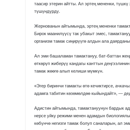
таасир этерин айтты. Ал эртең мененки, түшкү
түшүндүрдү.
Жернованын айтымында, эртең мененки тамакты
Бирок маанилүүсү так убакыт эмес, тамактану
организм тамак сиңирүүгө алдын ала даярданып
Ал эми башаламан тамактануу, бат-баттан жең
өткөрүп жиберүү кандагы канттын деңгээлини
тамак жөөгө алып келиши мүмкүн.
«Эгер биринчи тамакты өтө кечиктирсе, ачкач
адамга табитин көзөмөлдөө кыйындайт», — де
Адистин айтымында, тамактануунун бардык ад
нерсе уйку режими менен адамдын биологиялы
көбүнчө негизги тамак болуп саналарын, ал эм