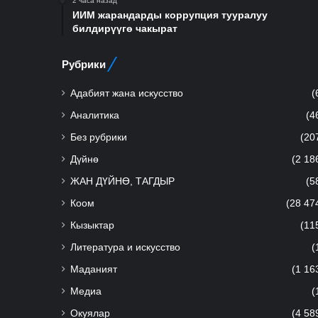
2 часа назад
ИИМ жарандарды коррупция тууралуу
билдирүүгө чакырат
Рубрики
Адабият жана искусство
(
Аналитика
(4
Без рубрики
(20
Дүйнө
(2 18
ЖАН ДҮЙНӨ, ТАГДЫР
(5
Коом
(28 47
Кызыктар
(11
Литература и искусство
(
Маданият
(1 16
Медиа
(
Окуялар
(4 58