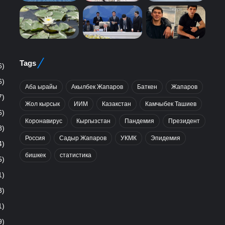
Tags
6)
6)
Аба ырайы
Акылбек Жапаров
Баткен
Жапаров
7)
Жол кырсык
ИИМ
Казакстан
Камчыбек Ташиев
6)
Коронавирус
Кыргызстан
Пандемия
Президент
8)
Россия
Садыр Жапаров
УКМК
Эпидемия
4)
бишкек
статистика
5)
1)
3)
1)
9)