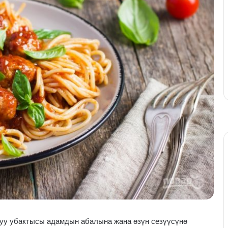
уу убактысы адамдын абалына жана өзүн сезүүсүнө