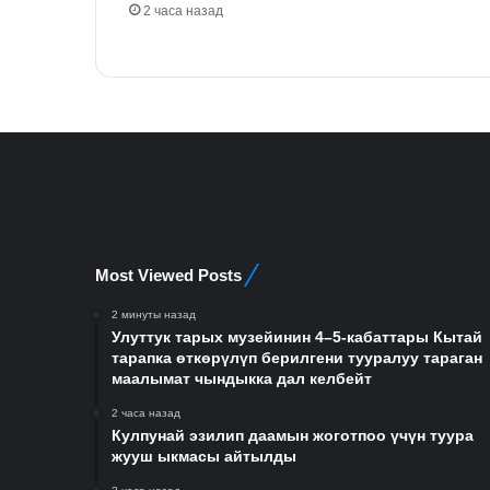
2 часа назад
Most Viewed Posts
2 минуты назад
Улуттук тарых музейинин 4–5-кабаттары Кытай
тарапка өткөрүлүп берилгени тууралуу тараган
маалымат чындыкка дал келбейт
2 часа назад
Кулпунай эзилип даамын жоготпоо үчүн туура
жууш ыкмасы айтылды