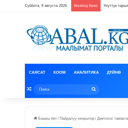
Суббота, 8 августа 2026
Кулпунай эзи
Breaking News
САЯСАТ
КООМ
АНАЛИТИКА
ДҮЙНӨ
Random Article
Поиск
Башкы бет
/
Пайдалуу кеңештер
/
Диетолог тамакта