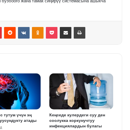
н бузбоого жана тамак сиңирүү системасына ашыкча
Pinterest
Reddit
VKontakte
Odnoklassniki
Pocket
Share via Email
Print
с тутум үчүн эң
Кеңседе кулердеги суу ден
уусундукту атады
соолукка коркунучтуу
инфекциялардын булагы
ад