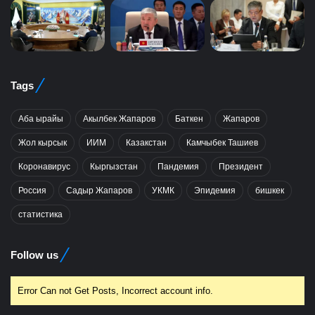
Tags
Аба ырайы
Акылбек Жапаров
Баткен
Жапаров
Жол кырсык
ИИМ
Казакстан
Камчыбек Ташиев
Коронавирус
Кыргызстан
Пандемия
Президент
Россия
Садыр Жапаров
УКМК
Эпидемия
бишкек
статистика
Follow us
Error Can not Get Posts, Incorrect account info.