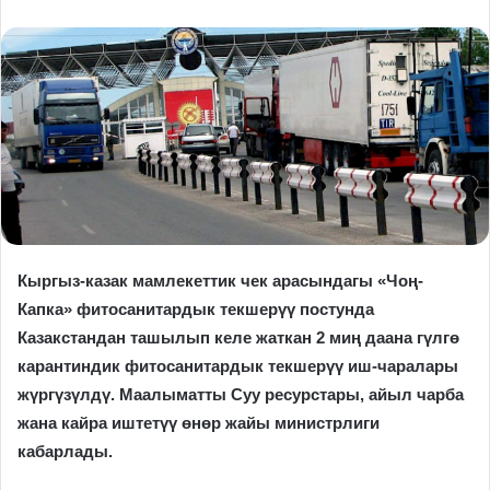
Кыргыз-казак мамлекеттик чек арасындагы «Чоң-
Капка» фитосанитардык текшерүү постунда
Казакстандан ташылып келе жаткан 2 миң даана гүлгө
карантиндик фитосанитардык текшерүү иш-чаралары
жүргүзүлдү. Маалыматты Суу ресурстары, айыл чарба
жана кайра иштетүү өнөр жайы министрлиги
кабарлады.