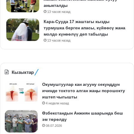
аныкталды
13 часов назад
Кара-Сууда 17 жаштагы кызды
турмушка берген апасы, күйөөсү жана
молдо күнөөлүү деп табылды
13 часов назад
Кызыктар
Окумуштуулар кан агууну секунддун
ичинде токтото алган жаңы порошокту
иштеп чыгышты
4 недели назад
Өзбекстандын Анжиян шаарында беш
эм төрөлдү
08.07.2026