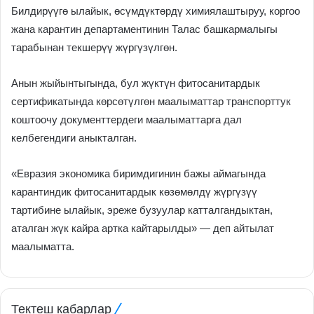
Билдирүүгө ылайык, өсүмдүктөрдү химиялаштыруу, коргоо
жана карантин департаментинин Талас башкармалыгы
тарабынан текшерүү жүргүзүлгөн.
Анын жыйынтыгында, бул жүктүн фитосанитардык
сертификатында көрсөтүлгөн маалыматтар транспорттук
коштоочу документтердеги маалыматтарга дал
келбегендиги аныкталган.
«Евразия экономика биримдигинин бажы аймагында
карантиндик фитосанитардык көзөмөлдү жүргүзүү
тартибине ылайык, эреже бузуулар катталгандыктан,
аталган жүк кайра артка кайтарылды» — деп айтылат
маалыматта.
Тектеш кабарлар