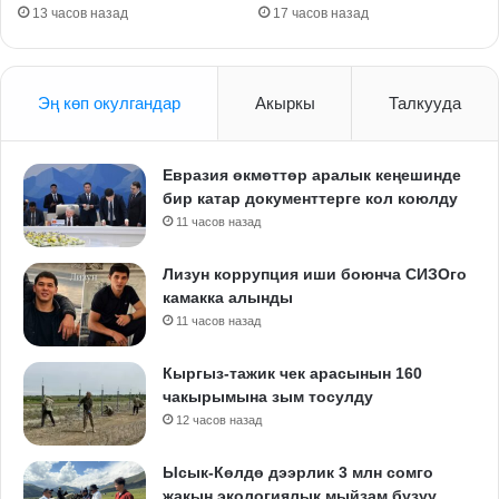
13 часов назад
17 часов назад
Эң көп окулгандар
Акыркы
Талкууда
Евразия өкмөттөр аралык кеңешинде
бир катар документтерге кол коюлду
11 часов назад
Лизун коррупция иши боюнча СИЗОго
камакка алынды
11 часов назад
Кыргыз-тажик чек арасынын 160
чакырымына зым тосулду
12 часов назад
Ысык-Көлдө дээрлик 3 млн сомго
жакын экологиялык мыйзам бузуу