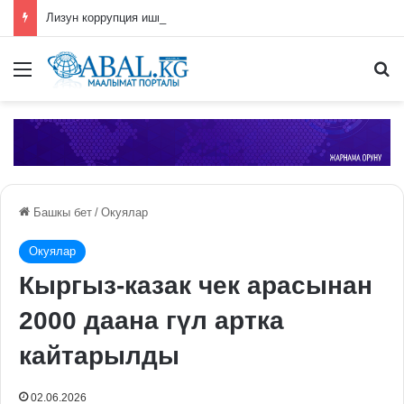
Лизун коррупция иши боюнча СИЗОго камакка алынды
Меню
П
Башкы бет
/
Окуялар
Окуялар
Кыргыз-казак чек арасынан
2000 даана гүл артка
кайтарылды
02.06.2026