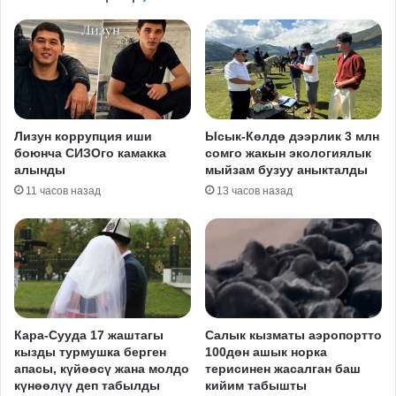
Лизун коррупция иши
Ысык-Көлдө дээрлик 3 млн
боюнча СИЗОго камакка
сомго жакын экологиялык
алынды
мыйзам бузуу аныкталды
11 часов назад
13 часов назад
Кара-Сууда 17 жаштагы
Салык кызматы аэропортто
кызды турмушка берген
100дөн ашык норка
апасы, күйөөсү жана молдо
терисинен жасалган баш
күнөөлүү деп табылды
кийим табышты