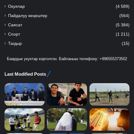
Окуялар
(4 589)
Пайдалуу кеңештер
(564)
Саясат
(5 384)
Спорт
(1 211)
Тагдыр
(15)
Баардык укуктар корголгон. Байланыш телефону: +996555373502
Last Modified Posts