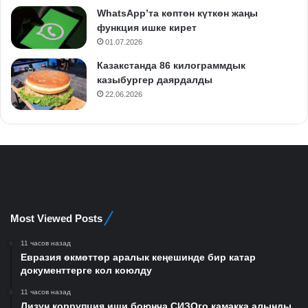
WhatsApp’та көптөн күткөн жаңы
функция ишке кирет
01.07.2026
Казакстанда 86 килограммдык
казыбургер даярдалды
22.06.2026
Most Viewed Posts
11 часов назад
Евразия өкмөттөр аралык кеңешинде бир катар
документтерге кол коюлду
11 часов назад
Лизун коррупция иши боюнча СИЗОго камакка алынды