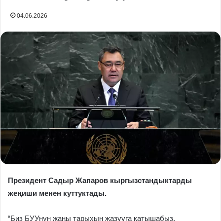
04.06.2026
Президент Садыр Жапаров кыргызстандыктарды
жеңиши менен куттуктады.
“Биз БУУнун жаңы тарыхын жазууга катышабыз.