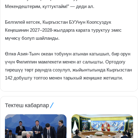
Мекендештерим, куттуктайм!” — деди ал.
Белгилей кетсек, Кыргызстан БУУнун Коопсуздук
Кеңешинин 2027–2028-жылдарга карата туруктуу эмес
мүчөсү болуп шайланды.
Өлкө Азия-Тынч океан тобунун атынан катышып, бир орун
үчүн Филиппин мамлекети менен ат салышты. Ортодогу
тирешүү төрт раундга созулуп, жыйынтыгында Кыргызстан
142 добушту топтоо менен тарыхый жеңишке жетишти.
Тектеш кабарлар