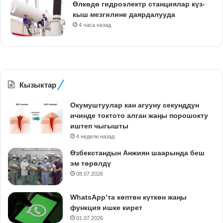
Өлкөдө гидроэлектр станциялар күз-
кыш мезгилине даярдалууда
4 часа назад
Кызыктар
Окумуштуулар кан агууну секунддун
ичинде токтото алган жаңы порошокту
иштеп чыгышты
4 недели назад
Өзбекстандын Анжиян шаарында беш
эм төрөлдү
08.07.2026
WhatsApp’та көптөн күткөн жаңы
функция ишке кирет
01.07.2026