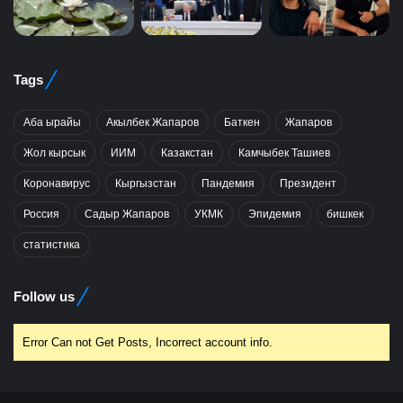
Tags
Аба ырайы
Акылбек Жапаров
Баткен
Жапаров
Жол кырсык
ИИМ
Казакстан
Камчыбек Ташиев
Коронавирус
Кыргызстан
Пандемия
Президент
Россия
Садыр Жапаров
УКМК
Эпидемия
бишкек
статистика
Follow us
Error Can not Get Posts, Incorrect account info.