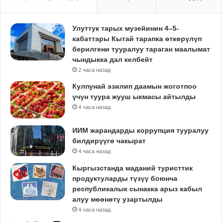
Улуттук тарых музейинин 4–5-
кабаттары Кытай тарапка өткөрүлүп
берилгени тууралуу тараган маалымат
чындыкка дал келбейт
2 часа назад
Кулпунай эзилип даамын жоготпоо
үчүн туура жууш ыкмасы айтылды
4 часа назад
ИИМ жарандарды коррупция тууралуу
билдирүүгө чакырат
4 часа назад
Кыргызстанда маданий туристтик
продуктуларды түзүү боюнча
республикалык сынакка арыз кабыл
алуу мөөнөтү узартылды
4 часа назад