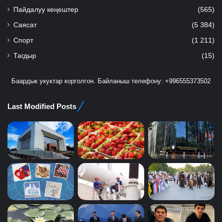
Пайдалуу кеңештер
(565)
Саясат
(5 384)
Спорт
(1 211)
Тагдыр
(15)
Баардык укуктар корголгон. Байланыш телефону: +996555373502
Last Modified Posts