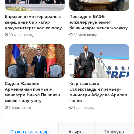
Евразия өкмөттөр аралык
Президент ЕАЭБ
кеңешинде бир катар
өлкөлөрүнүн өкмөт
документтерге кол коюлду
башчылары менен жолукту
19 часов назад
23 часа назад
Садыр Жапаров
Кыргызстанга
Армениянын премьер-
Өзбекстандын премьер-
министри Никол Пашинян
министри Абдулла Арипов
менен жолугушту
келди
1 день назад
1 день назад
Эң көп окулгандар
Акыркы
Талкууда