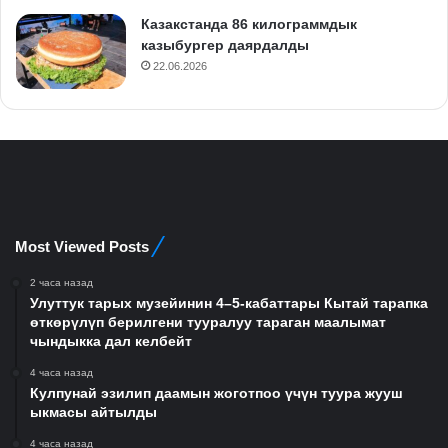
Казакстанда 86 килограммдык
казыбургер даярдалды
22.06.2026
Most Viewed Posts
2 часа назад
Улуттук тарых музейинин 4–5-кабаттары Кытай тарапка
өткөрүлүп берилгени тууралуу тараган маалымат
чындыкка дал келбейт
4 часа назад
Кулпунай эзилип даамын жоготпоо үчүн туура жууш
ыкмасы айтылды
4 часа назад