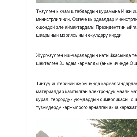
Түзүлгөн ыкчам штабдардын курамына Ички иш
министрлигинин, Өзгөчө кырдаалдар министрли
ошондой эле аймактардагы Президенттин ыйга
шаарынын мэриясынын өкүлдөрү кирди.
Жүргүзүлгөн иш-чаралардын натыйжасында те
шектелген 31 адам кармалды (анын ичинде Ош 
Тинтүү иштеринин жүрүшүндө кармалгандардан
материалдар камтылган электрондук маалымат 
курал, террордук уюмдардын символикасы, ош
түзүмдөрдү каржылоого арналган акча каражат