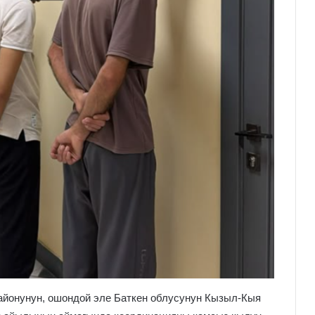
йонунун, ошондой эле Баткен облусунун Кызыл-Кыя