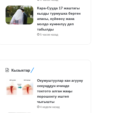
Кара-Сууда 17 жаштагы
кызды турмушка берген
апасы, күйөөсү жана
молдо күнөөлүү деп
табылды
5 часов назад
Кызыктар
Окумуштуулар кан агууну
секунддун ичинде
токтото алган жаңы
порошокту иштеп
чыгышты
4 недели назад