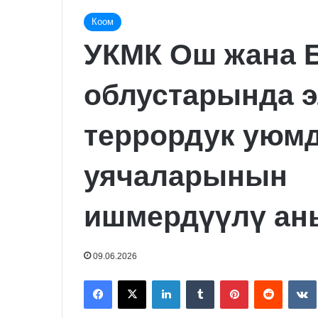
Коом
УКМК Ош жана 
облустарында 
террордук уюм
уячаларынын
ишмердүүлү а
09.06.2026
Facebook
X
LinkedIn
Tumblr
Pinterest
Reddit