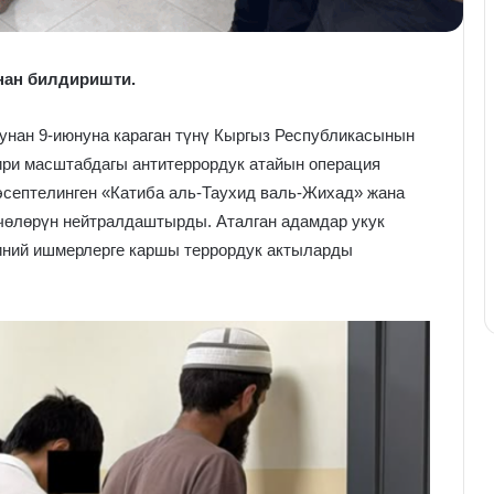
нан билдиришти.
нан 9-июнуна караган түнү Кыргыз Республикасынын
ири масштабдагы антитеррордук атайын операция
эсептелинген «Катиба аль-Таухид валь-Жихад» жана
өлөрүн нейтралдаштырды. Аталган адамдар укук
иний ишмерлерге каршы террордук актыларды