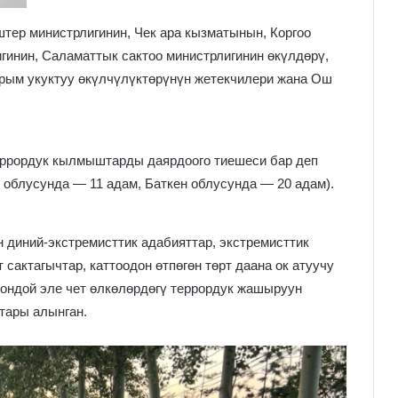
тер министрлигинин, Чек ара кызматынын, Коргоо
гинин, Саламаттык сактоо министрлигинин өкүлдөрү,
рым укуктуу өкүлчүлүктөрүнүн жетекчилери жана Ош
ррордук кылмыштарды даярдоого тиешеси бар деп
облусунда — 11 адам, Баткен облусунда — 20 адам).
 диний-экстремисттик адабияттар, экстремисттик
сактагычтар, каттоодон өтпөгөн төрт даана ок атуучу
ондой эле чет өлкөлөрдөгү террордук жашыруун
тары алынган.