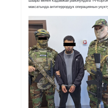
шаары менен Кадамжай районундагы Үч-Корго
максатында антитеррордук операциянын укукту