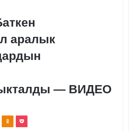
Баткен
эл аралык
дардын
ныкталды — ВИДЕО
VKontakte
Odnoklassniki
Pocket