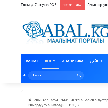
Пятница, 7 августа 2026
Лизун корруп
Breaking News
САЯСАТ
КООМ
АНАЛИТИКА
ДҮЙНӨ
Random Article
Поиск
Башкы бет
/
Коом
/
УКМК Ош жана Баткен облуста
ишмердүүлү аныкталды — ВИДЕО