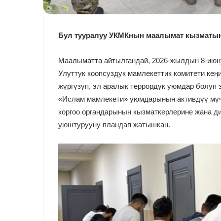
Бул тууралуу УКМКнын маалымат кызматы
Маалыматта айтылгандай, 2026-жылдын 8-июну
Улуттук коопсуздук мамлекеттик комитети кең
жүргүзүп, эл аралык террордук уюмдар болуп 
«Ислам мамлекети» уюмдарынын активдүү мүч
коргоо органдарынын кызматкерлерине жана д
уюштурууну пландап жатышкан.