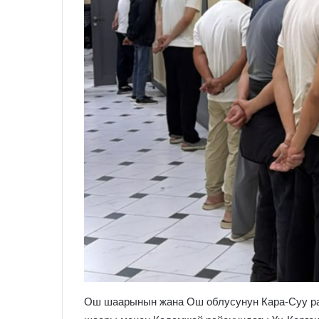
Ош шаарынын жана Ош облусунун Кара-Суу ра