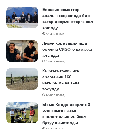
Евразия өкмөттөр
аралык кеңешинде бир
катар документтерге кол
коюлду
3 часа назад
Лизун коррупция иши
боюнча СИЗОго камакка
алынды
4 часа назад
Кыргыз-тажик чек
арасынын 160
чакырымына зым
тосулду
4 часа назад
Ысык-Көлдө дээрлик 3
млн сомго жакын
экологиялык мыйзам
бузуу аныкталды
5 часов назад