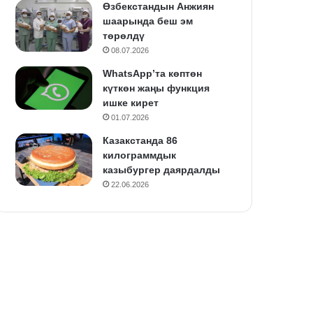
Өзбекстандын Анжиян
шаарында беш эм
төрөлдү
08.07.2026
WhatsApp’та көптөн
күткөн жаңы функция
ишке кирет
01.07.2026
Казакстанда 86
килограммдык
казыбургер даярдалды
22.06.2026