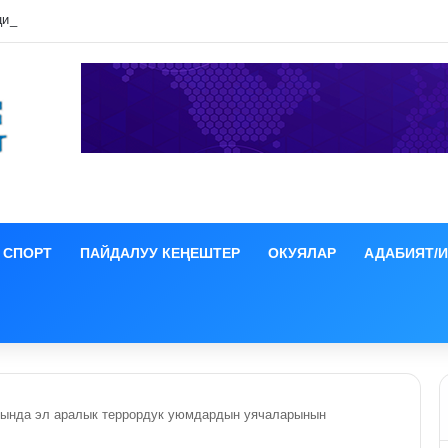
ция иши боюнча СИЗОго камакка алынды
СПОРТ
ПАЙДАЛУУ КЕҢЕШТЕР
ОКУЯЛАР
АДАБИЯТ/
рында эл аралык террордук уюмдардын уячаларынын