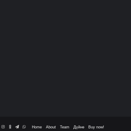
book
ouTube
Instagram
Odnoklassniki
Telegram
WhatsApp
Home
About
Team
Дүйнө
Buy now!