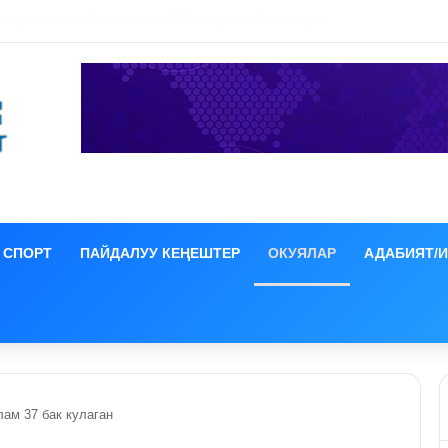
 ЕАЭБге мүчө өлкөлөрдүн өкмөт башчыларынын жыйыны башталды
СПОРТ
ПАЙДАЛУУ КЕҢЕШТЕР
ОКУЯЛАР
АДАБИЯТ/
ам 37 бак кулаган