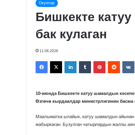
Окуялар
Бишкекте катуу
бак кулаган
11.06.2026
Facebook
X
LinkedIn
Tumblr
Pinterest
Reddit
10-июнда Бишкекте катуу шамалдын кесепет
Өзгөчө кырдаалдар министрлигинин басма 
Маалыматка ылайык, катуу шамалдын айынан б
жабыркаган. Бузулган чатырлардын жалпы аянт