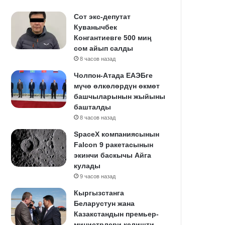
Сот экс-депутат
Куванычбек
Конгантиевге 500 миң
сом айып салды
8 часов назад
Чолпон-Атада ЕАЭБге
мүчө өлкөлөрдүн өкмөт
башчыларынын жыйыны
башталды
8 часов назад
SpaceX компаниясынын
Falcon 9 ракетасынын
экинчи баскычы Айга
кулады
9 часов назад
Кыргызстанга
Беларустун жана
Казакстандын премьер-
министрлери келишти