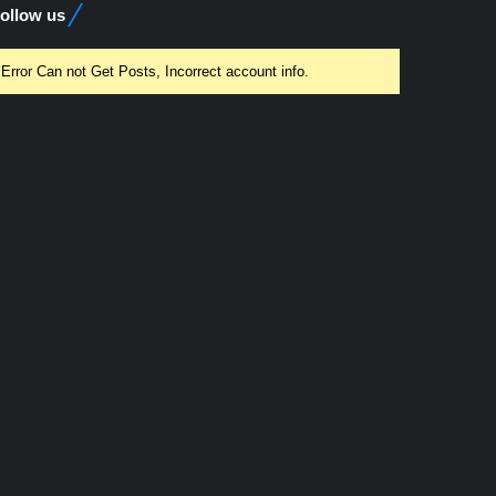
ollow us
Error Can not Get Posts, Incorrect account info.