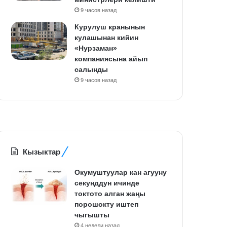
9 часов назад
Курулуш кранынын
кулашынан кийин
«Нурзаман»
компаниясына айып
салынды
9 часов назад
Кызыктар
Окумуштуулар кан агууну
секунддун ичинде
токтото алган жаңы
порошокту иштеп
чыгышты
4 недели назад