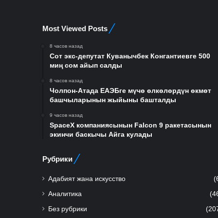
Most Viewed Posts
8 часов назад
Сот экс-депутат Куванычбек Конгантиевге 500
миң сом айып салды
8 часов назад
Чолпон-Атада ЕАЭБге мүчө өлкөлөрдүн өкмөт
башчыларынын жыйыны башталды
9 часов назад
SpaceX компаниясынын Falcon 9 ракетасынын
экинчи баскычы Айга кулады
Рубрики
Адабият жана искусство
(
Аналитика
(4
Без рубрики
(20