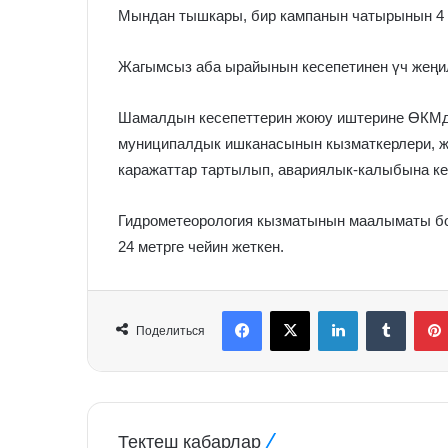
Мындан тышкары, бир кампанын чатырынын 4 ч
Жагымсыз аба ырайынын кесепетинен үч жеңи
Шамалдын кесепеттерин жоюу иштерине ӨКМд
муниципалдык ишканасынын кызматкерлери, же
каражаттар тартылып, авариялык-калыбына ке
Гидрометеорология кызматынын маалыматы б
24 метрге чейин жеткен.
Facebook
X
LinkedIn
Tumblr
Поделиться
Тектеш кабарлар