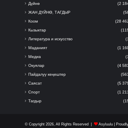
Дүйнө
(2 18
ЖАН ДҮЙНӨ, ТАГДЫР
(5
Коом
(28 46
Кызыктар
(11
Литература и искусство
(
Маданият
(1 16
Медиа
(
Окуялар
(4 58
Пайдалуу кеңештер
(56
Саясат
(5 37
Спорт
(1 21
Тагдыр
(1
© Copyright 2026, All Rights Reserved |
Asyluulu
| Proudl