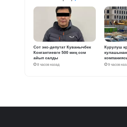
Сот экс-депутат Куванычбек
Курулуш к
Конгантиевге 500 миң сом
кулашынан
айып салды
компанияс
8 часов назад
9 часов наз