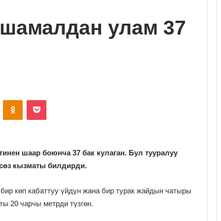
 шамалдан улам 37
VKontakte
Odnoklassniki
Pocket
инен шаар боюнча 37 бак кулаган. Бул тууралуу
сөз кызматы билдирди.
ир көп кабаттуу үйдүн жана бир турак жайдын чатыры
ы 20 чарчы метрди түзгөн.