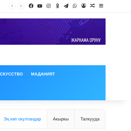
Facebook
YouTube
Instagram
Odnoklassniki
Telegram
WhatsApp
Log In
Random Article
Sidebar
ИСКУССТВО
МАДАНИЯТ
Эң көп окулгандар
Акыркы
Талкууда