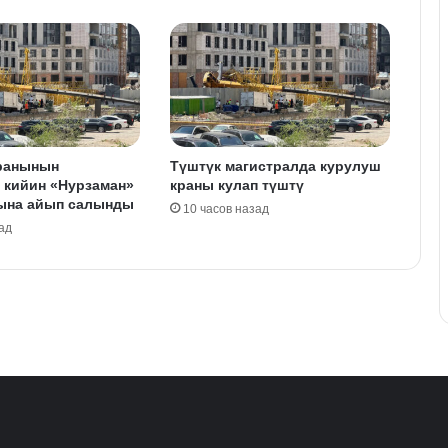
ранынын
Түштүк магистралда курулуш
 кийин «Нурзаман»
краны кулап түштү
ына айып салынды
10 часов назад
ад