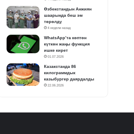
Өзбекстандын Анжиян
шаарында беш эм
төрөлдү
4 недели назад
WhatsApp’та көптөн
күткөн жаңы функция
ишке кирет
01.07.2026
Казакстанда 86
килограммдык
казыбургер даярдалды
22.06.2026