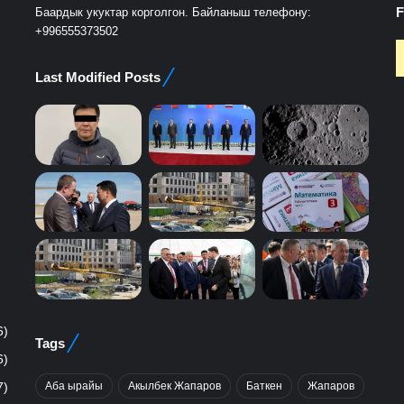
F
Баардык укуктар корголгон. Байланыш телефону:
+996555373502
Last Modified Posts
6)
Tags
6)
Аба ырайы
Акылбек Жапаров
Баткен
Жапаров
7)