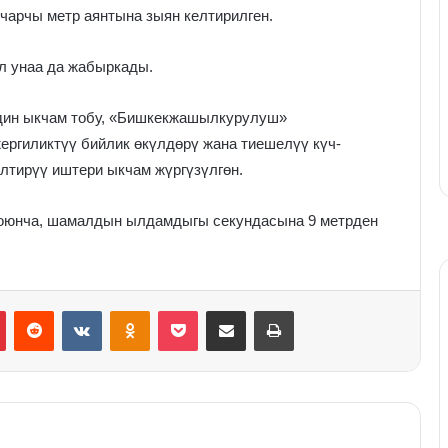
арчы метр аянтына зыян келтирилген.
л унаа да жабыркады.
ин ыкчам тобу, «Бишкекжашылкурулуш»
ргиликтүү бийлик өкүлдөрү жана тиешелүү күч-
лтирүү иштери ыкчам жүргүзүлгөн.
оюнча, шамалдын ылдамдыгы секундасына 9 метрден
Pinterest
Reddit
VKontakte
Odnoklassniki
Pocket
Share via Email
Print