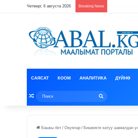
Четверг, 6 августа 2026
Чолпон-Атада
Breaking News
САЯСАТ
КООМ
АНАЛИТИКА
ДҮЙНӨ
Random Article
Поиск
Башкы бет
/
Окуялар
/
Бишкекте катуу шамалдан ул