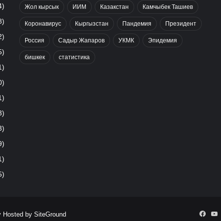
4)
Жол кырсык
ИИМ
Казакстан
Камчыбек Ташиев
8)
Коронавирус
Кыргызстан
Пандемия
Президент
2)
Россия
Садыр Жапаров
УКМК
Эпидемия
5)
бишкек
статистика
1)
0)
1)
3)
3)
9)
1)
5)
Face
Y
y Hosted by
SiteGround