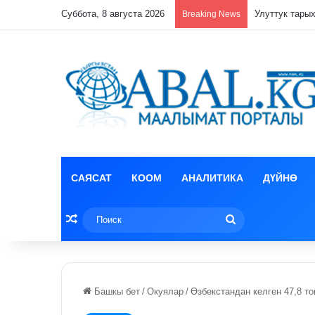
Суббота, 8 августа 2026
Кулпунай эзи
Breaking News
САЯСАТ
КООМ
АНАЛИТИКА
ДҮЙНӨ
Random Article
Поиск
Башкы бет
/
Окуялар
/
Өзбекстандан келген 47,8 т