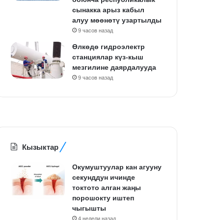
сынакка арыз кабыл
алуу мөөнөтү узартылды
9 часов назад
Өлкөдө гидроэлектр
станциялар күз-кыш
мезгилине даярдалууда
9 часов назад
Кызыктар
Окумуштуулар кан агууну
секунддун ичинде
токтото алган жаңы
порошокту иштеп
чыгышты
4 недели назад