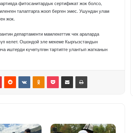
партияда фитосанитардык сертификат жок болсо,
гиленген талаптарга жооп берген эмес. Ушундан улам
ен жок.
рантин департаменти мамлекеттик чек араларда
зүп келет. Ошондой эле мекеме Кыргызстандын
ча иштерди күчөтүлгөн тартипте улантып жатканын
Pinterest
Reddit
VKontakte
Odnoklassniki
Pocket
Share via Email
Print