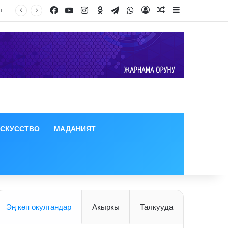
Facebook
YouTube
Instagram
Odnoklassniki
Telegram
WhatsApp
Log In
Random Article
Sidebar
ИСКУССТВО
МАДАНИЯТ
Эң көп окулгандар
Акыркы
Талкууда