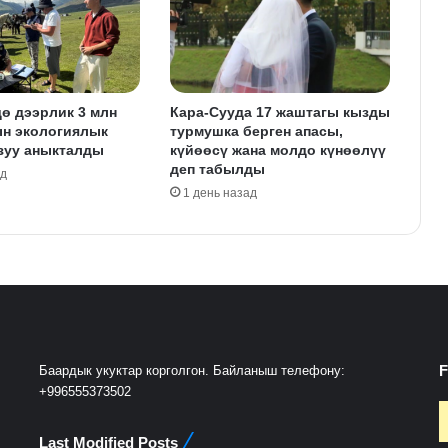
ө дээрлик 3 млн
Кара-Сууда 17 жаштагы кызды
ын экологиялык
турмушка берген апасы,
зуу аныкталды
күйөөсү жана молдо күнөөлүү
деп табылды
ад
1 день назад
F
Баардык укуктар корголгон. Байланыш телефону:
+996555373502
Last Modified Posts