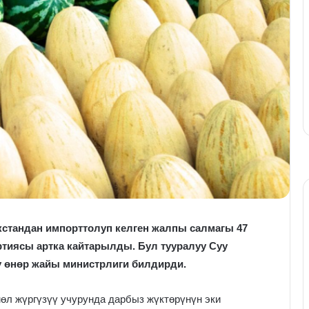
кстандан импорттолуп келген жалпы салмагы 47
тиясы артка кайтарылды. Бул тууралуу Суу
ү өнөр жайы министрлиги билдирди.
өл жүргүзүү учурунда дарбыз жүктөрүнүн эки