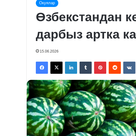
Окуялар
Өзбекстандан ке
дарбыз артка 
15.06.2026
Facebook
X
LinkedIn
Tumblr
Pinterest
Reddit