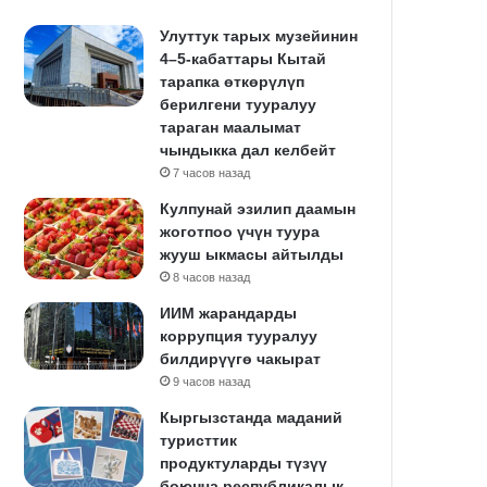
Улуттук тарых музейинин
4–5-кабаттары Кытай
тарапка өткөрүлүп
берилгени тууралуу
тараган маалымат
чындыкка дал келбейт
7 часов назад
Кулпунай эзилип даамын
жоготпоо үчүн туура
жууш ыкмасы айтылды
8 часов назад
ИИМ жарандарды
коррупция тууралуу
билдирүүгө чакырат
9 часов назад
Кыргызстанда маданий
туристтик
продуктуларды түзүү
боюнча республикалык