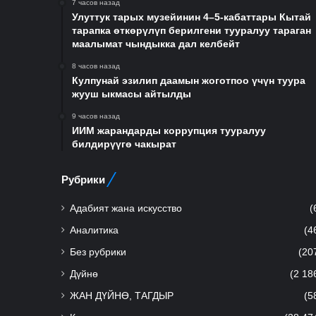
7 часов назад
Улуттук тарых музейинин 4–5-кабаттары Кытай
тарапка өткөрүлүп берилгени тууралуу тараган
маалымат чындыкка дал келбейт
8 часов назад
Кулпунай эзилип даамын жоготпоо үчүн туура
жууш ыкмасы айтылды
9 часов назад
ИИМ жарандарды коррупция тууралуу
билдирүүгө чакырат
Рубрики
Адабият жана искусство
(
Аналитика
(4
Без рубрики
(20
Дүйнө
(2 18
ЖАН ДҮЙНӨ, ТАГДЫР
(5