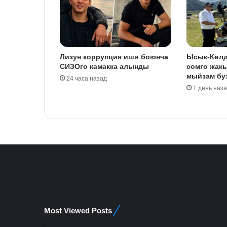
Лизун коррупция иши боюнча
Ысык-Көлд
СИЗОго камакка алынды
сомго жак
мыйзам бу
24 часа назад
1 день наз
Most Viewed Posts