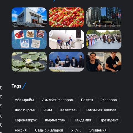
Tags
6)
6)
Аба ырайы
Акылбек Жапаров
Баткен
Жапаров
7)
Жол кырсык
ИИМ
Казакстан
Камчыбек Ташиев
6)
Коронавирус
Кыргызстан
Пандемия
Президент
8)
Россия
Садыр Жапаров
УКМК
Эпидемия