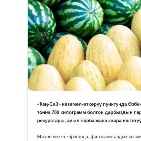
«Кең-Сай» көзөмөл-өткөрүү пунктунда Өзбе
тонна 780 килограмм болгон дарбыздын пар
ресурстары, айыл чарба жана кайра иштетү
Маалыматка караганда, фитосанитардык көзөм