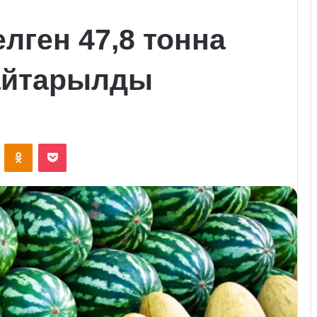
лген 47,8 тонна
кайтарылды
VKontakte
Odnoklassniki
Pocket