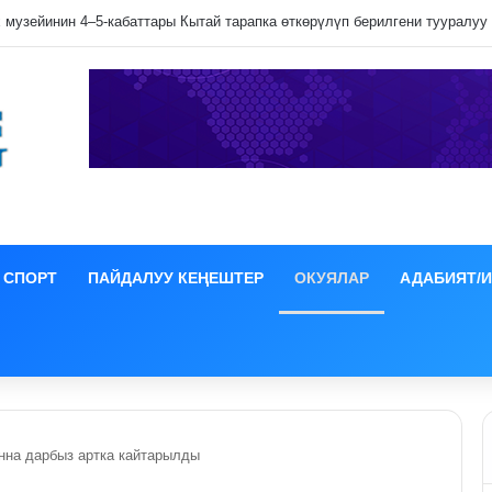
лип даамын жоготпоо үчүн туура жууш ыкмасы айтылды
СПОРТ
ПАЙДАЛУУ КЕҢЕШТЕР
ОКУЯЛАР
АДАБИЯТ/
онна дарбыз артка кайтарылды