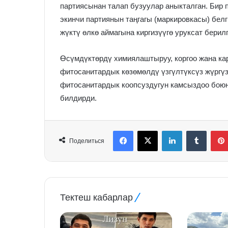
партиясынан талап бузуулар аныкталган. Бир 
экинчи партиянын таңгагы (маркировкасы) бел
жүктү өлкө аймагына киргизүүгө уруксат берилг
Өсүмдүктөрдү химиялаштыруу, коргоо жана ка
фитосанитардык көзөмөлдү үзгүлтүксүз жүргү
фитосанитардык коопсуздугун камсыздоо боюн
билдирди.
Facebook
X
LinkedIn
Tumblr
Поделиться
Тектеш кабарлар