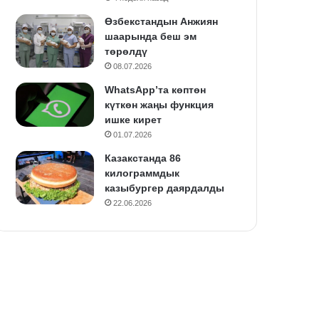
Өзбекстандын Анжиян
шаарында беш эм
төрөлдү
08.07.2026
WhatsApp’та көптөн
күткөн жаңы функция
ишке кирет
01.07.2026
Казакстанда 86
килограммдык
казыбургер даярдалды
22.06.2026