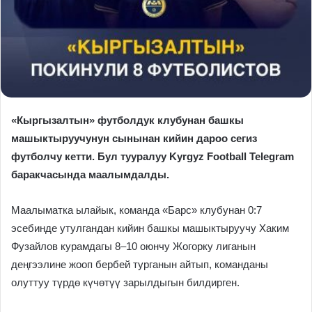
«Кыргызалтын» футболдук клубунан башкы
машыктыруучунун сынынан кийин дароо сегиз
футболчу кетти. Бул тууралуу Kyrgyz Football Telegram
баракчасында маалымдалды.
Маалыматка ылайык, команда «Барс» клубунан 0:7
эсебинде утулгандан кийин башкы машыктыруучу Хаким
Фузайлов курамдагы 8–10 оюнчу Жогорку лиганын
деңгээлине жооп бербей турганын айтып, команданы
олуттуу түрдө күчөтүү зарылдыгын билдирген.