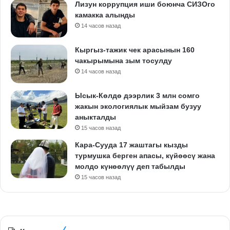
Лизун коррупция иши боюнча СИЗОго
камакка алынды
14 часов назад
Кыргыз-тажик чек арасынын 160
чакырымына зым тосулду
14 часов назад
Ысык-Көлдө дээрлик 3 млн сомго
жакын экологиялык мыйзам бузуу
аныкталды
15 часов назад
Кара-Сууда 17 жаштагы кызды
турмушка берген апасы, күйөөсү жана
молдо күнөөлүү деп табылды
15 часов назад