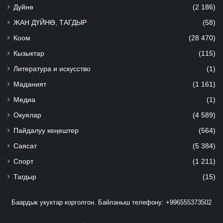
Дүйнө
(2 186)
ЖАН ДҮЙНӨ, ТАГДЫР
(58)
Коом
(28 470)
Кызыктар
(115)
Литература и искусство
(1)
Маданият
(1 161)
Медиа
(1)
Окуялар
(4 589)
Пайдалуу кеңештер
(564)
Саясат
(5 384)
Спорт
(1 211)
Тагдыр
(15)
Баардык укуктар корголгон. Байланыш телефону: +996555373502