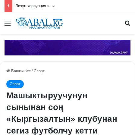
Лизун коррупция иши боюнча СИЗОго камакка алынды
Меню
П
Башкы бет
/
Спорт
Спорт
Машыктыруучунун
сынынан соң
«Кыргызалтын» клубунан
сегиз футболчу кетти