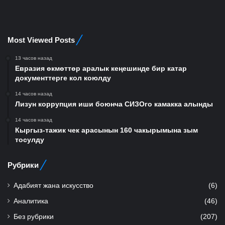
Most Viewed Posts
13 часов назад
Евразия өкмөттөр аралык кеңешинде бир катар
документтерге кол коюлду
14 часов назад
Лизун коррупция иши боюнча СИЗОго камакка алынды
14 часов назад
Кыргыз-тажик чек арасынын 160 чакырымына зым
тосулду
Рубрики
Адабият жана искусство
(6)
Аналитика
(46)
Без рубрики
(207)