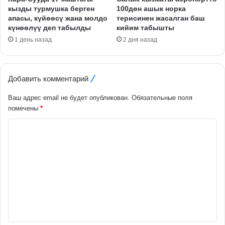
кызды турмушка берген
100дөн ашык норка
апасы, күйөөсү жана молдо
терисинен жасалган баш
күнөөлүү деп табылды
кийим табышты
1 день назад
2 дня назад
Добавить комментарий
Ваш адрес email не будет опубликован.
Обязательные поля
помечены
*
К
о
м
м
е
н
т