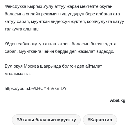
Фейсбукка Кыргыз Уулу аттуу жаран мектепте окуган
баласына онлайн режимин түшүндүрүп бере албаган ата
катуу сабап, муунткан видеосун жүктөп, коопчулукта катуу
талкууга алынды.
Үйдөн сабак окутуп аткан атасы баласын былчылдата
сабап, муунтканга чейин барды деп жазылат видеодо
.
Бул окуя Москва шаарында болгон деп айтылат
маалыматта.
https://youtu.be/kHCYBnVkmDY
Abal.kg
Атасы баласын муунтту
Карантин