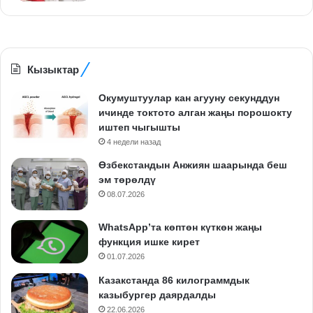
Кызыктар
Окумуштуулар кан агууну секунддун
ичинде токтото алган жаңы порошокту
иштеп чыгышты
4 недели назад
Өзбекстандын Анжиян шаарында беш
эм төрөлдү
08.07.2026
WhatsApp’та көптөн күткөн жаңы
функция ишке кирет
01.07.2026
Казакстанда 86 килограммдык
казыбургер даярдалды
22.06.2026