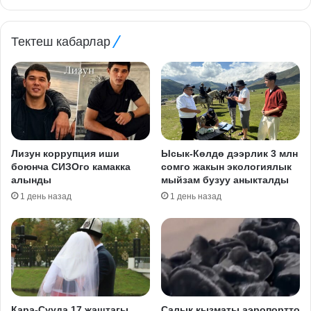
Тектеш кабарлар
Лизун коррупция иши
Ысык-Көлдө дээрлик 3 млн
боюнча СИЗОго камакка
сомго жакын экологиялык
алынды
мыйзам бузуу аныкталды
1 день назад
1 день назад
Кара-Сууда 17 жаштагы
Салык кызматы аэропортто