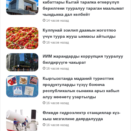
кабаттары Кытай тарапка өткөрүлүп
берилгени тууралуу тараган маалымат
чындыкка дал келбейт
14 часов назад
Кулпунай эзилип даамын жоготпоо
үчүн туура жууш ыкмасы айтылды
16 часов назад
ИИМ жарандарды коррупция тууралуу
билдирүүгө чакырат
16 часов назад
Кыргызстанда маданий туристтик
продуктуларды түзүү боюнча
республикалык сынакка арыз кабыл
алуу мөөнөтү узартылды
16 часов назад
Өлкөдө гидроэлектр станциялар күз-
кыш мезгилине даярдалууда
16 часов назад