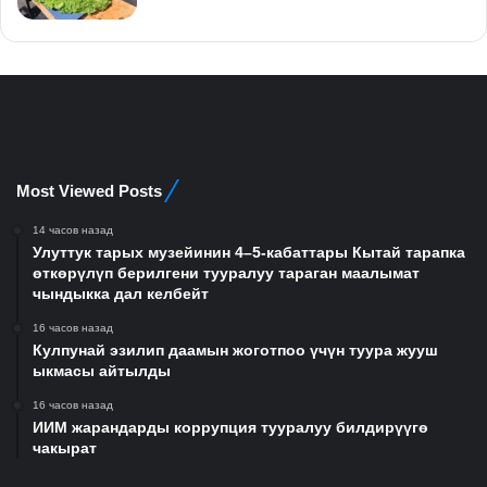
Most Viewed Posts
14 часов назад
Улуттук тарых музейинин 4–5-кабаттары Кытай тарапка
өткөрүлүп берилгени тууралуу тараган маалымат
чындыкка дал келбейт
16 часов назад
Кулпунай эзилип даамын жоготпоо үчүн туура жууш
ыкмасы айтылды
16 часов назад
ИИМ жарандарды коррупция тууралуу билдирүүгө
чакырат