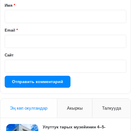
а
Имя
*
р
и
й
Email
*
*
Сайт
Эң көп окулгандар
Акыркы
Талкууда
Улуттук тарых музейинин 4–5-