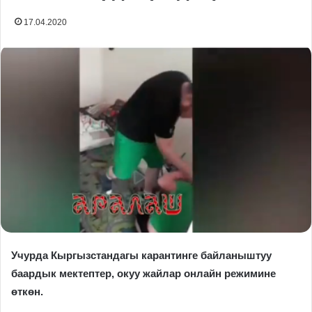
17.04.2020
Учурда Кыргызстандагы карантинге байланыштуу
баардык мектептер, окуу жайлар онлайн режимине
өткөн.