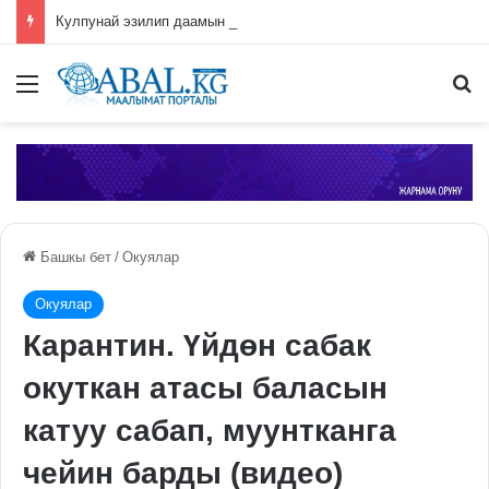
Кулпунай эзилип даамын жоготпоо үчүн туура жууш ыкмасы айтылды
Меню
П
Башкы бет
/
Окуялар
Окуялар
Карантин. Үйдөн сабак
окуткан атасы баласын
катуу сабап, муунтканга
чейин барды (видео)