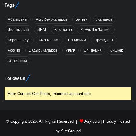
Tags
Аба ырайы
Акылбек Жапаров
Баткен
Жапаров
Жол кырсык
ИИМ
Казакстан
Камчыбек Ташиев
Коронавирус
Кыргызстан
Пандемия
Президент
Россия
Садыр Жапаров
УКМК
Эпидемия
бишкек
статистика
Follow us
Error Can not Get Posts, Incorrect account info.
© Copyright 2026, All Rights Reserved |
Asyluulu
| Proudly Hosted
by
SiteGround