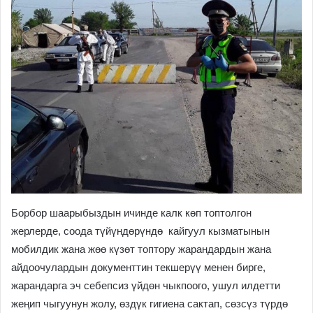
Борбор шаарыбыздын ичинде калк көп топтолгон
жерлерде, соода түйүндөрүндө кайгуул кызматынын
мобилдик жана жөө күзөт топтору жарандардын жана
айдоочулардын документтин текшерүү менен бирге,
жарандарга эч себепсиз үйдөн чыкпоого, ушул илдетти
жеңип чыгуунун жолу, өздүк гигиена сактап, сөзсүз түрдө