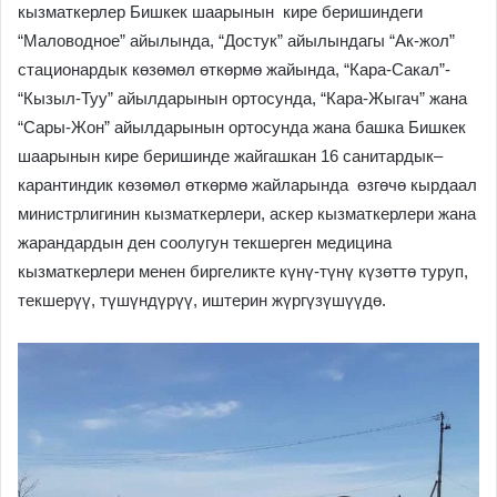
кызматкерлер Бишкек шаарынын кире беришиндеги
“Маловодное” айылында, “Достук” айылындагы “Ак-жол”
стационардык көзөмөл өткөрмө жайында, “Кара-Сакал”-
“Кызыл-Туу” айылдарынын ортосунда, “Кара-Жыгач” жана
“Сары-Жон” айылдарынын ортосунда жана башка Бишкек
шаарынын кире беришинде жайгашкан 16 санитардык–
карантиндик көзөмөл өткөрмө жайларында өзгөчө кырдаал
министрлигинин кызматкерлери, аскер кызматкерлери жана
жарандардын ден соолугун текшерген медицина
кызматкерлери менен биргеликте күнү-түнү күзөттө туруп,
текшерүү, түшүндүрүү, иштерин жүргүзүшүүдө.