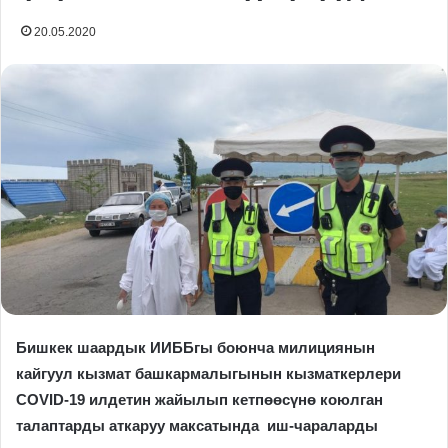
20.05.2020
Бишкек шаардык ИИББгы боюнча милициянын
кайгуул кызмат башкармалыгынын кызматкерлери
COVID-19 илдетин жайылып кетпөөсүнө коюлган
талаптарды аткаруу максатында иш-чараларды