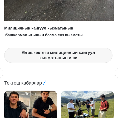
Милициянын кайгуул кызматынын
башкармалыгынын басма сөз кызматы.
Бишкектеги милициянын кайгуул
кызматынын иши
Тектеш кабарлар