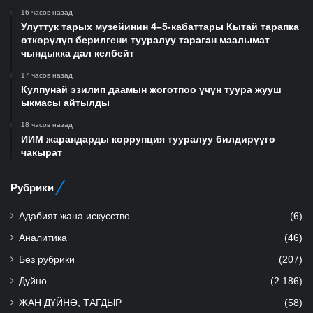
16 часов назад
Улуттук тарых музейинин 4–5-кабаттары Кытай тарапка
өткөрүлүп берилгени тууралуу тараган маалымат
чындыкка дал келбейт
17 часов назад
Кулпунай эзилип даамын жоготпоо үчүн туура жууш
ыкмасы айтылды
18 часов назад
ИИМ жарандарды коррупция тууралуу билдирүүгө
чакырат
Рубрики
Адабият жана искусство
(6)
Аналитика
(46)
Без рубрики
(207)
Дүйнө
(2 186)
ЖАН ДҮЙНӨ, ТАГДЫР
(58)