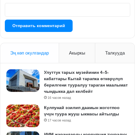
Эң көп окулгандар
Акыркы
Талкууда
Улуттук тарых музейинин 4–5-
кабаттары Кытай тарапка өткөрүлүп
берилгени тууралуу тараган маалымат
чындыкка дал келбейт
16 часов назад
Кулпунай эзилип даамын жоготпоо
үчүн туура жууш ыкмасы айтылды
17 часов назад
ИИМ жарандарды коррупция тууралуу