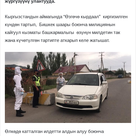
жүргүзүүнү улантууда.
Кыргызстандын аймагында “Өзгөчө кырдаал” киргизилген
күндөн тартып, Бишкек шаары боюнча милициянын
кайгуул кызматы башкармалыгы өзүнүн милдетин так
жана күчөтүлгөн тартипте аткарып келе жатышат.
Өлкөдө катталган илдетти алдын алуу боюнча