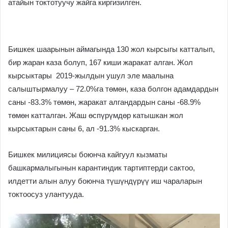
атайын токтотуучу жайга киргизилген.
Бишкек шаарынын аймагында 130 жол кырсыгы катталып,
бир жаран каза болуп, 167 киши жаракат алган. Жол
кырсыктары 2019-жылдын ушул эле маалына
салыштырмалуу – 72.0%га төмөн, каза болгон адамдардын
саны -83.3% төмөн, жаракат алгандардын саны -68.9%
төмөн катталган. Жаш өспүрүмдөр катышкан жол
кырсыктарын саны 6, ал -91.3% кыскарган.
Бишкек милициясы боюнча кайгуул кызматы
башкармалыгынын карантиндик тартиптерди сактоо,
илдетти алын алуу боюнча түшүндүрүү иш чараларын
токтоосуз улантууда.