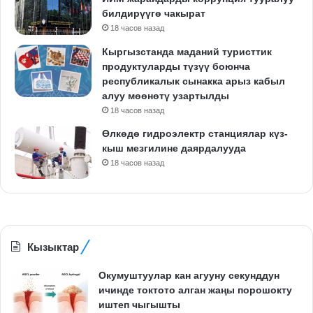
билдирүүгө чакырат
18 часов назад
Кыргызстанда маданий туристтик
продуктуларды түзүү боюнча
республикалык сынакка арыз кабыл
алуу мөөнөтү узартылды
18 часов назад
Өлкөдө гидроэлектр станциялар күз-
кыш мезгилине даярдалууда
18 часов назад
Кызыктар
Окумуштуулар кан агууну секунддун
ичинде токтото алган жаңы порошокту
иштеп чыгышты