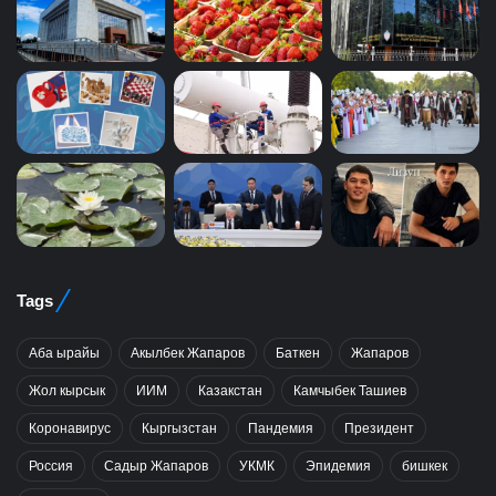
Tags
Аба ырайы
Акылбек Жапаров
Баткен
Жапаров
Жол кырсык
ИИМ
Казакстан
Камчыбек Ташиев
Коронавирус
Кыргызстан
Пандемия
Президент
Россия
Садыр Жапаров
УКМК
Эпидемия
бишкек