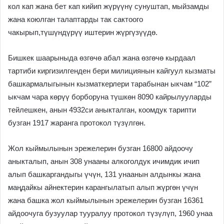
кол кап жана бет кап кийип жүрүүнү сунуштап, мыйзамды
жана коюлган талаптарды так сактоого
чакырып,түшүндүрүү иштерин жүргүзүүдө.
Бишкек шаарыныда өзгөчө абал жана өзгөчө кырдаал
тартиби киргизилгенден бери милициянын кайгуул кызматы
башкармалыгынын кызматкерлери тарабынан ыкчам “102”
ыкчам чара көрүү борборуна түшкөн 8090 кайрылууларды
тейлешкен, анын 4932си аныкталган, коомдук тарипти
бузган 1917 жаранга протокол түзүлгөн.
Жол кыймылынын эрежелерин бузган 16800 айдоочу
аныкталып, анын 308 унааны алкоголдук ичимдик ичип
алып башкаргандыгы үчүн, 131 унаанын алдынкы жана
маңдайкы айнектерин карангылатып алып жүргөн үчүн
жана башка жол кыймылынын эрежелерин бузган 16361
айдоочуга бузуулар тууралуу протокол түзүлүп, 1960 унаа