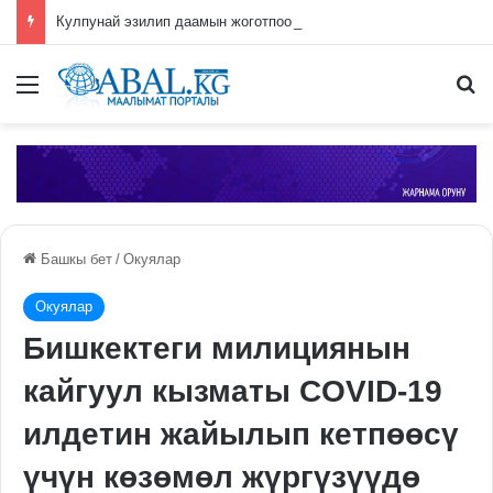
Кулпунай эзилип даамын жоготпоо үчүн туура жууш ыкмасы айтылды
Меню
П
Башкы бет
/
Окуялар
Окуялар
Бишкектеги милициянын
кайгуул кызматы COVID-19
илдетин жайылып кетпөөсү
үчүн көзөмөл жүргүзүүдө