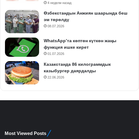
4 недели назад
Өзбекстандын Анжиян шаарында беш
эм төрөлдү
08.07.2026
WhatsApp’та көптөн күткөн жаңы
функция ишке кирет
01.07.2026
Казакстанда 86 килограммдык
казыбургер даярдалды
22.06.2026
Most Viewed Posts