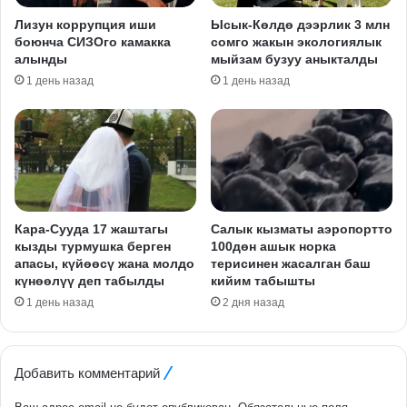
Лизун коррупция иши
Ысык-Көлдө дээрлик 3 млн
боюнча СИЗОго камакка
сомго жакын экологиялык
алынды
мыйзам бузуу аныкталды
1 день назад
1 день назад
Кара-Сууда 17 жаштагы
Салык кызматы аэропортто
кызды турмушка берген
100дөн ашык норка
апасы, күйөөсү жана молдо
терисинен жасалган баш
күнөөлүү деп табылды
кийим табышты
1 день назад
2 дня назад
Добавить комментарий