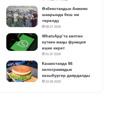
Өзбекстандын Анжиян
шаарында беш эм
төрөлдү
08.07.2026
WhatsApp’та көптөн
күткөн жаңы функция
ишке кирет
01.07.2026
Казакстанда 86
килограммдык
казыбургер даярдалды
22.06.2026