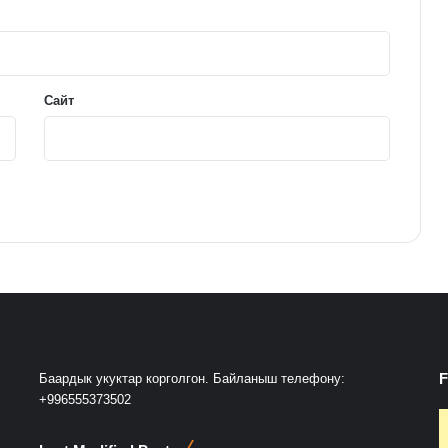
Сайт
F
Баардык укуктар корголгон. Байланыш телефону:
+996555373502