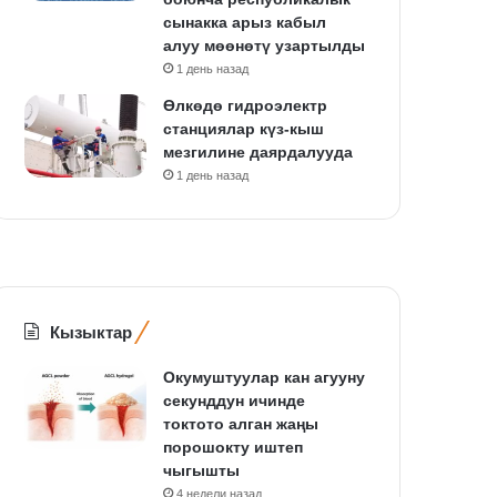
сынакка арыз кабыл
алуу мөөнөтү узартылды
1 день назад
Өлкөдө гидроэлектр
станциялар күз-кыш
мезгилине даярдалууда
1 день назад
Кызыктар
Окумуштуулар кан агууну
секунддун ичинде
токтото алган жаңы
порошокту иштеп
чыгышты
4 недели назад