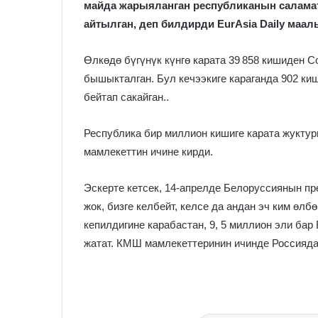
майда жарыяланган республиканын салама
айтылган, деп билдирди EurAsia Daily маалы
Өлкөдө бүгүнүк күнгө карата 39 858 кишиден 
бышыкталган. Бул кечээкиге караганда 902 киш
бейтап сакайган..
Республика бир миллион кишиге карата жуктур
мамлекеттин ичине кирди.
Эскерте кетсек, 14-апрелде Белоруссиянын п
жок, бизге келбейт, келсе да андан эч ким өлб
кепилдигине карабастан, 9, 5 миллион эли ба
жатат. КМШ мамлекеттеринин ичинде Россияда