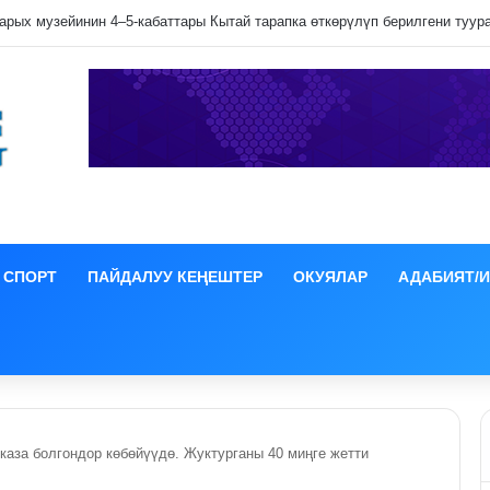
 эзилип даамын жоготпоо үчүн туура жууш ыкмасы айтылды
СПОРТ
ПАЙДАЛУУ КЕҢЕШТЕР
ОКУЯЛАР
АДАБИЯТ/
каза болгондор көбөйүүдө. Жуктурганы 40 миңге жетти