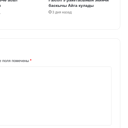
өчө абал
Falcon 9 ракетасынын экинчи
и
баскычы Айга кулады
д
3 дня назад
е поля помечены
*