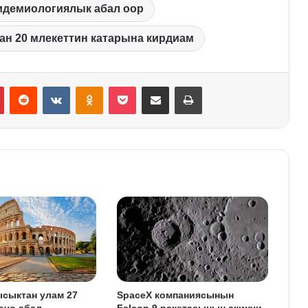
идемиологиялык абал оор
ган 20 млекеттин катарына кирдиам
Pinterest
Reddit
VKontakte
Odnoklassniki
Pocket
Share via Email
Print
ысыктан улам 27
SpaceX компаниясынын