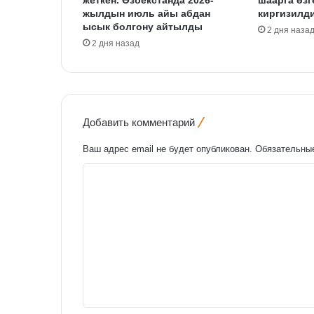
жеткен. Өзбекстанда 2026-
шаарга өзг
жылдын июль айы абдан
киргизилд
ысык болгону айтылды
2 дня наза
2 дня назад
Добавить комментарий
Ваш адрес email не будет опубликован.
Обязательны
К
о
м
м
е
н
т