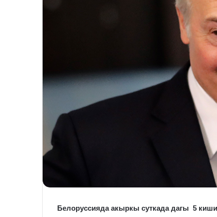
Белорусси
яда акыркы суткада
дагы
5
киши