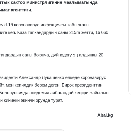
ттык сактоо министрлигинин маалыматында
мат агенттиги.
Covid-19 коронавирус инфекциясы табылганы
иге көп. Каза тапкандардын саны 219га жетти, 16 660
гандардын саны боюнча, дүйнөдөгү эң алдыңкы 20
резиденти Александр Лукашенко өлкөдө коронавирус
өйт, мен кепилдик берем деген. Бирок президенттин
р Белоруссияда эпидемия аябагандай кеңири жайылып
н кийинки экинчи орунда турат.
Abal.kg