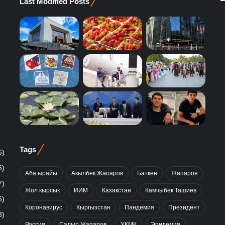
Last Modified Posts
Tags
6)
6)
Аба ырайы
Акылбек Жапаров
Баткен
Жапаров
7)
Жол кырсык
ИИМ
Казакстан
Камчыбек Ташиев
6)
Коронавирус
Кыргызстан
Пандемия
Президент
8)
Россия
Садыр Жапаров
УКМК
Эпидемия