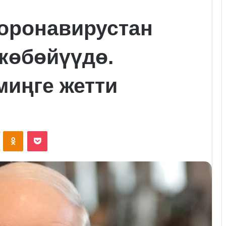
оронавирустан
 көбөйүүдө.
миңге жетти
VKontakte
Odnoklassniki
Pocket