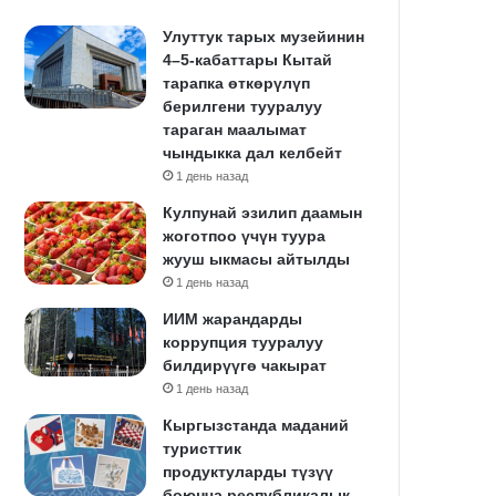
Улуттук тарых музейинин
4–5-кабаттары Кытай
тарапка өткөрүлүп
берилгени тууралуу
тараган маалымат
чындыкка дал келбейт
1 день назад
Кулпунай эзилип даамын
жоготпоо үчүн туура
жууш ыкмасы айтылды
1 день назад
ИИМ жарандарды
коррупция тууралуу
билдирүүгө чакырат
1 день назад
Кыргызстанда маданий
туристтик
продуктуларды түзүү
боюнча республикалык