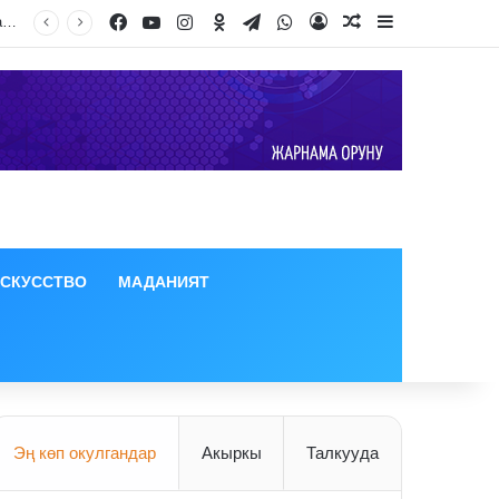
Facebook
YouTube
Instagram
Odnoklassniki
Telegram
WhatsApp
Log In
Random Article
Sidebar
ИСКУССТВО
МАДАНИЯТ
Эң көп окулгандар
Акыркы
Талкууда