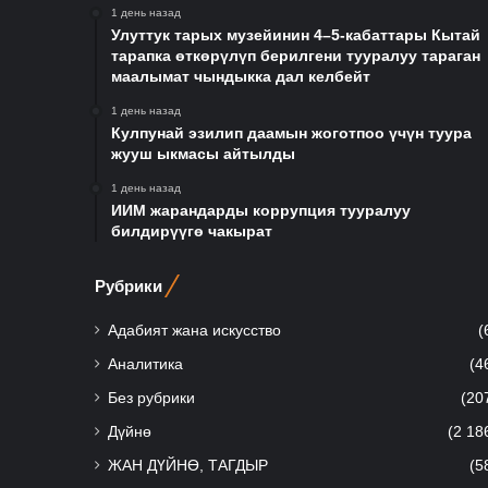
1 день назад
Улуттук тарых музейинин 4–5-кабаттары Кытай
тарапка өткөрүлүп берилгени тууралуу тараган
маалымат чындыкка дал келбейт
1 день назад
Кулпунай эзилип даамын жоготпоо үчүн туура
жууш ыкмасы айтылды
1 день назад
ИИМ жарандарды коррупция тууралуу
билдирүүгө чакырат
Рубрики
Адабият жана искусство
(
Аналитика
(4
Без рубрики
(20
Дүйнө
(2 18
ЖАН ДҮЙНӨ, ТАГДЫР
(5