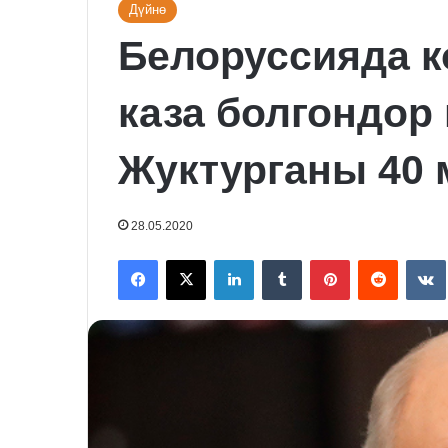
Дүйнө
Белоруссияда к
каза болгондор
Жуктурганы 40 
28.05.2020
Facebook
X
LinkedIn
Tumblr
Pinterest
Reddit