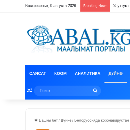
Воскресенье, 9 августа 2026
Кулпунай
Breaking News
САЯСАТ
КООМ
АНАЛИТИКА
ДҮЙНӨ
Random Article
Поиск
Башкы бет
/
Дүйнө
/
Белоруссияда коронавирустан 