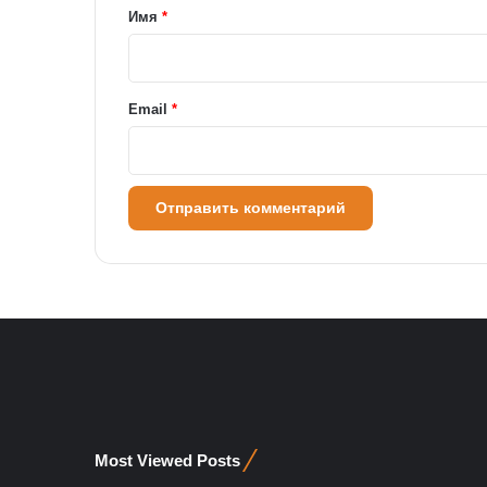
а
Имя
*
р
и
й
Email
*
*
Most Viewed Posts