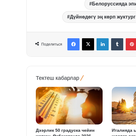
Белоруссияда эп
Дүйнөдөгү эң көрп жуктур
Facebook
X
LinkedIn
Tumblr
Поделиться
Тектеш кабарлар
Дээрлик 50 градуска чейин
Италияда 