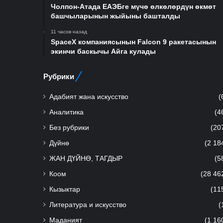
Чолпон-Атада ЕАЭБге мүчө өлкөлөрдүн өкмөт
башчыларынын жыйыны башталды
11 часов назад
SpaceX компаниясынын Falcon 9 ракетасынын
экинчи баскычы Айга кулады
Рубрики
Адабият жана искусство
(
Аналитика
(4
Без рубрики
(20
Дүйнө
(2 18
ЖАН ДҮЙНӨ, ТАГДЫР
(5
Коом
(28 46
Кызыктар
(11
Литература и искусство
(
Маданият
(1 16