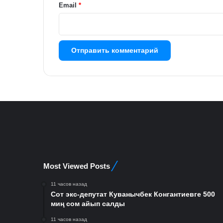
й
Email
*
*
Most Viewed Posts
11 часов назад
Сот экс-депутат Куванычбек Конгантиевге 500
миң сом айып салды
11 часов назад