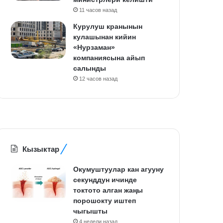
11 часов назад
Курулуш кранынын
кулашынан кийин
«Нурзаман»
компаниясына айып
салынды
12 часов назад
Кызыктар
Окумуштуулар кан агууну
секунддун ичинде
токтото алган жаңы
порошокту иштеп
чыгышты
4 недели назад