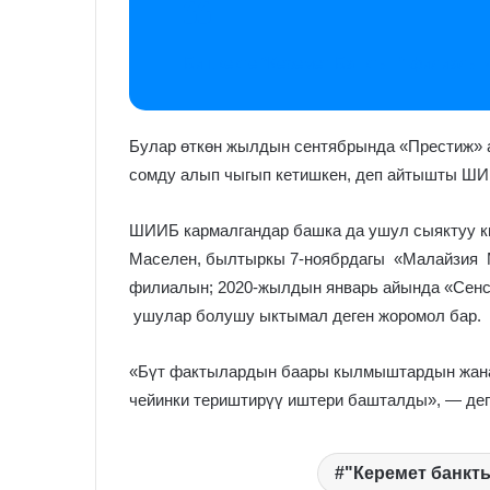
Бишкекте “Керемет Банктын” филиалы ч
Булар өткөн жылдын сентябрында «Престиж» 
сомду алып чыгып кетишкен, деп айтышты Ш
ШИИБ кармалгандар башка да ушул сыяктуу к
Маселен, былтыркы 7-ноябрдагы «Малайзия 
филиалын; 2020-жылдын январь айында «Сенс
ушулар болушу ыктымал деген жоромол бар.
«Бүт фактылардын баары кылмыштардын жана 
чейинки териштирүү иштери башталды», — де
"Керемет банкт