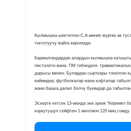
Кылмышка шектелген С.А.минип жүргөн ак түс
токтотуучу жайга киргизиди.
Кармалгандардан алардын кылмышка катыштыг
пистолети жана ПМ тибиндеги травматикалык т
дарысы менен. Булардан сырткары тонолгон к
кийимдер, футболкалар жана кофталар табылга
жана башка далил болчу буюмдар да табылган
Эскерте кетсек 13-июнда эки эркек “Керемет 
коркутушуп сейфтен 1 миллион 120 миң сомду