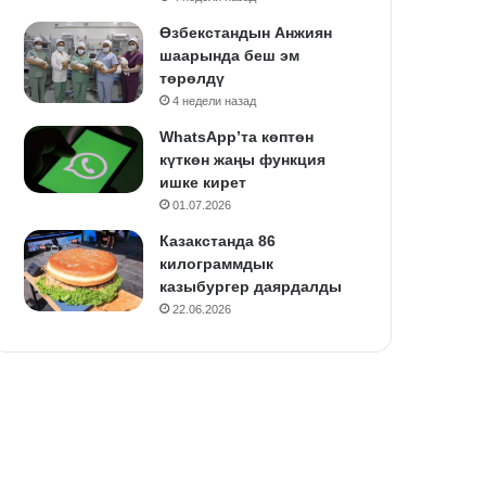
Өзбекстандын Анжиян
шаарында беш эм
төрөлдү
4 недели назад
WhatsApp’та көптөн
күткөн жаңы функция
ишке кирет
01.07.2026
Казакстанда 86
килограммдык
казыбургер даярдалды
22.06.2026