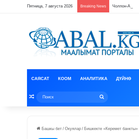
Пятница, 7 августа 2026
Чолпон-Атад
Breaking News
САЯСАТ
КООМ
АНАЛИТИКА
ДҮЙНӨ
Random Article
Поиск
Башкы бет
/
Окуялар
/
Бишкекте «Керемет банкты» 