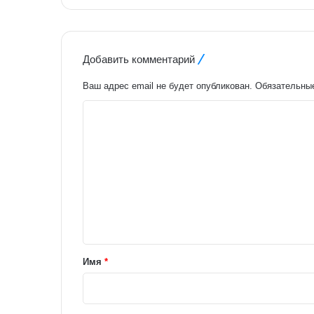
Добавить комментарий
Ваш адрес email не будет опубликован.
Обязательны
К
о
м
м
е
н
т
а
Имя
*
р
и