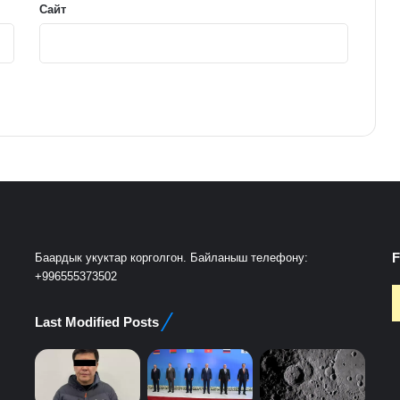
Сайт
F
Баардык укуктар корголгон. Байланыш телефону:
+996555373502
Last Modified Posts