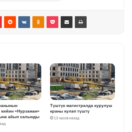
Pinterest
Reddit
VKontakte
Odnoklassniki
Pocket
Share via Email
Print
ранынын
Түштүк магистралда курулуш
 кийин «Нурзаман»
краны кулап түштү
ына айып салынды
13 часов назад
азад