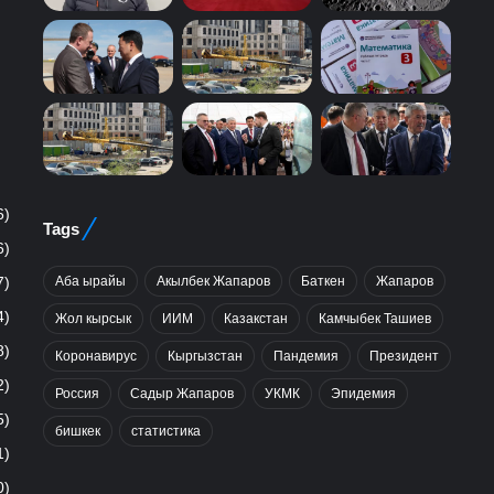
6)
Tags
6)
Аба ырайы
Акылбек Жапаров
Баткен
Жапаров
7)
4)
Жол кырсык
ИИМ
Казакстан
Камчыбек Ташиев
8)
Коронавирус
Кыргызстан
Пандемия
Президент
2)
Россия
Садыр Жапаров
УКМК
Эпидемия
5)
бишкек
статистика
1)
0)