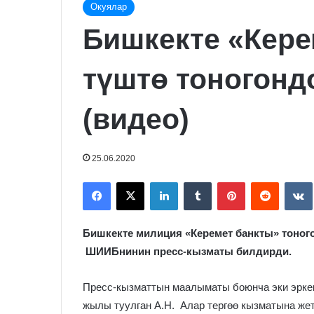
Окуялар
Бишкекте «Кере
түштө тоногонд
(видео)
25.06.2020
Facebook
X
LinkedIn
Tumblr
Pinterest
Reddit
Бишкекте милиция «Керемет банкты» тоног
ШИИБнинин пресс-кызматы билдирди.
Пресс-кызматтын маалыматы боюнча эки эркек
жылы туулган А.Н. Алар тергөө кызматына жет