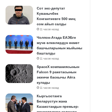
Сот экс-депутат
Куванычбек
Конгантиевге 500 миң
сом айып салды
11 часов назад
Чолпон-Атада ЕАЭБге
мүчө өлкөлөрдүн өкмөт
башчыларынын жыйыны
башталды
11 часов назад
SpaceX компаниясынын
Falcon 9 ракетасынын
экинчи баскычы Айга
кулады
11 часов назад
Кыргызстанга
Беларустун жана
Казакстандын премьер-
министрлери келишти