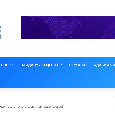
а ЕАЭБге мүчө өлкөлөрдүн өкмөт башчыларынын жыйыны башталды
СПОРТ
ПАЙДАЛУУ КЕҢЕШТЕР
ОКУЯЛАР
АДАБИЯТ/
чак түштө тоногондор кармалды (видео)