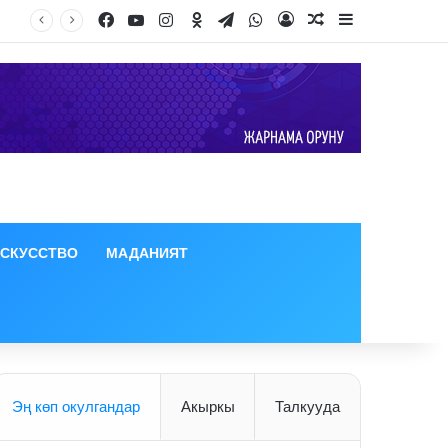
Facebook
YouTube
Instagram
Odnoklassniki
Telegram
WhatsApp
Log In
Random Article
Sidebar
ИСКУССТВО
МАДАНИЯТ
Эң көп окулгандар
Акыркы
Талкууда