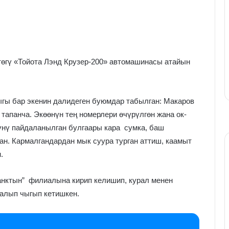
төгү «Тойота Лэнд Крузер-200» автомашинасы атайын
ы бар экенин далидеген буюмдар табылган: Макаров
апанча. Экөөнүн тең номерлери өчүрүлгөн жана ок-
үнү пайдаланылган булгаары кара сумка, баш
н. Кармалгандардан мык суура турган аттиш, каамыт
.
банктын” филиалына кирип келишип, курал менен
 алып чыгып кетишкен.