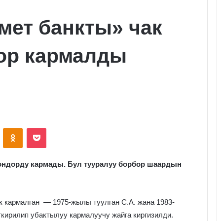
мет банкты» чак
ор кармалды
VKontakte
Odnoklassniki
Pocket
ондорду кармады. Бул тууралуу борбор шаардын
 кармалган — 1975-жылы туулган С.А. жана 1983-
кирилип убактылуу кармалуучу жайга киргизилди.