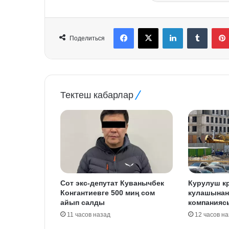
Facebook
X
LinkedIn
Tumblr
Поделиться
Тектеш кабарлар
Сот экс-депутат Куванычбек
Курулуш к
Конгантиевге 500 миң сом
кулашынан
айып салды
компанияс
11 часов назад
12 часов н