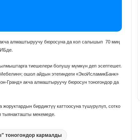
ак түштө тонолду (видео)
акча алмаштыруучу бюросуна да кол салышып 70 миң
ИИБде.
ылмыштарга тиешелери болушу мүмкүн деп эсептешет.
Мебелин»; ошол айдын этегиндеги «ЭкоИсламикБанк»
он-Гранд» акча алмаштыруучу бюросун тоногондор да
жоруктардын бирдиктүү каттоосуна түшүрүлүп, сотко
п тыянакташты мекемеде.
ы" тоногондор кармалды