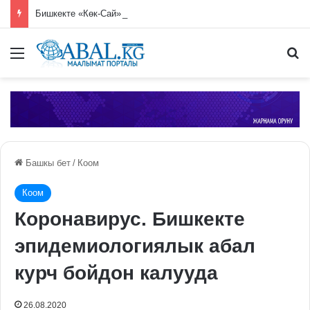
Бишкекте «Көк-Сай» базарында өрт чыкты
Меню
П
Башкы бет
/
Коом
Коом
Коронавирус. Бишкекте
эпидемиологиялык абал
курч бойдон калууда
26.08.2020