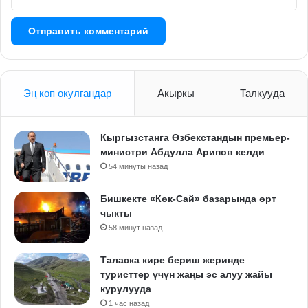
Эң көп окулгандар
Акыркы
Талкууда
Кыргызстанга Өзбекстандын премьер-
министри Абдулла Арипов келди
54 минуты назад
Бишкекте «Көк-Сай» базарында өрт
чыкты
58 минут назад
Таласка кире бериш жеринде
туристтер үчүн жаңы эс алуу жайы
курулууда
1 час назад