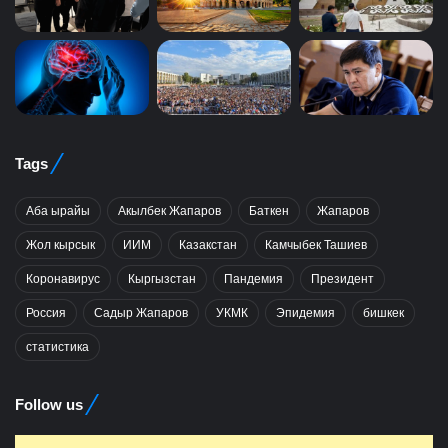
Tags
Аба ырайы
Акылбек Жапаров
Баткен
Жапаров
Жол кырсык
ИИМ
Казакстан
Камчыбек Ташиев
Коронавирус
Кыргызстан
Пандемия
Президент
Россия
Садыр Жапаров
УКМК
Эпидемия
бишкек
статистика
Follow us