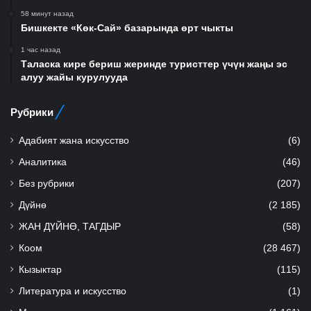
58 минут назад
Бишкекте «Көк-Сай» базарында өрт чыкты
1 час назад
Таласка кире бериш жеринде туристтер үчүн жаңы эс
алуу жайы курулууда
Рубрики
Адабият жана искусство
(6)
Аналитика
(46)
Без рубрики
(207)
Дүйнө
(2 185)
ЖАН ДҮЙНӨ, ТАГДЫР
(58)
Коом
(28 467)
Кызыктар
(115)
Литература и искусство
(1)