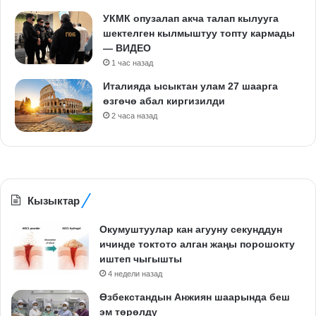
УКМК опузалап акча талап кылууга
шектелген кылмыштуу топту кармады
— ВИДЕО
1 час назад
Италияда ысыктан улам 27 шаарга
өзгөчө абал киргизилди
2 часа назад
Кызыктар
Окумуштуулар кан агууну секунддун
ичинде токтото алган жаңы порошокту
иштеп чыгышты
4 недели назад
Өзбекстандын Анжиян шаарында беш
эм төрөлдү