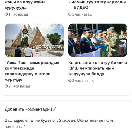
жаңы эс алуу жайы
кылмыштуу топту кармады
курулууда
— ВИДЕО
1 час назад
1 час назад
“Аска-Таш” мемориалдык
Кыргызстан ок атуу боюнча
комплексинде
КМШ чемпионатынын
көрктөндүрүү иштери
жеңүүчүсү болду
жүрүүдө
3 часа назад
2 часа назад
Добавить комментарий
Ваш адрес email не будет опубликован.
Обязательные поля
помечены
*