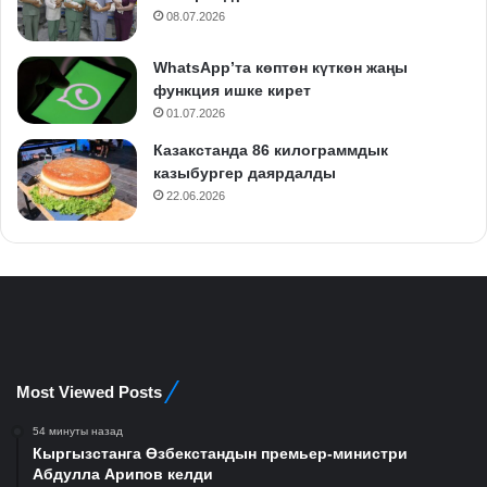
08.07.2026
WhatsApp’та көптөн күткөн жаңы
функция ишке кирет
01.07.2026
Казакстанда 86 килограммдык
казыбургер даярдалды
22.06.2026
Most Viewed Posts
54 минуты назад
Кыргызстанга Өзбекстандын премьер-министри
Абдулла Арипов келди