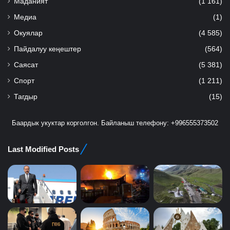
Маданият
(1 161)
Медиа
(1)
Окуялар
(4 585)
Пайдалуу кеңештер
(564)
Саясат
(5 381)
Спорт
(1 211)
Тагдыр
(15)
Баардык укуктар корголгон. Байланыш телефону: +996555373502
Last Modified Posts