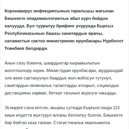
Коронавирус инфекциясынын таралышы жагынан
Бишкекте эпидемиологиялык абал курч бойдон
калуууда. Бул тууралуу брифинг учурунда Кыргыз
Республикасынын башкы санитардык врачы,
саламаттык сактоо министринин орунбасары Нурболот
Үсөнбаев билдирди.
Анын сөзү боюнча, шаардыктар кыраакылыгын
жоготпоолору керек. Министрдин орунбасары, мурдагыдай
эле жеке сактануунун баардык жол-жобосун тутунуп,
санитардык-гигиеналык талаптарды аткарып, социалдык
дистанцияны кармап, беткап тагынып жүрүүгө чакырды.
Эсиңерге сала кетсек, акыркы суткада Кыргызстанда 113
киши илдетти жуктуруп алганы белгилүү болгон. Бишкекте
бир бейтап каза тапкан. Статистикалык маалыматка