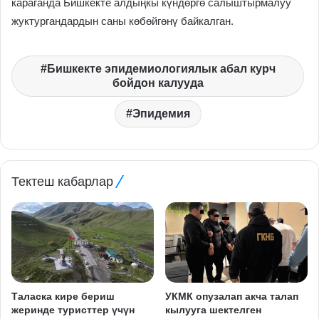
караганда Бишкекте алдыңкы күндөргө салыштырмалуу
жуктургандардын саны көбөйгөнү байкалган.
Бишкекте эпидемиологиялык абал курч
бойдон калууда
Эпидемия
Тектеш кабарлар
Таласка кире бериш
УКМК опузалап акча талап
жеринде туристтер үчүн
кылууга шектелген