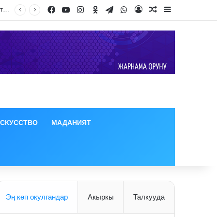
Facebook
YouTube
Instagram
Odnoklassniki
Telegram
WhatsApp
Log In
Random Article
Sidebar
ИСКУССТВО
МАДАНИЯТ
Эң көп окулгандар
Акыркы
Талкууда