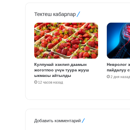
Тектеш кабарлар
Кулпунай эзилип даамын
Невролог э
жоготпоо үчүн туура жууш
пайдалуу с
ыкмасы айтылды
2 дня наза
12 часов назад
Добавить комментарий