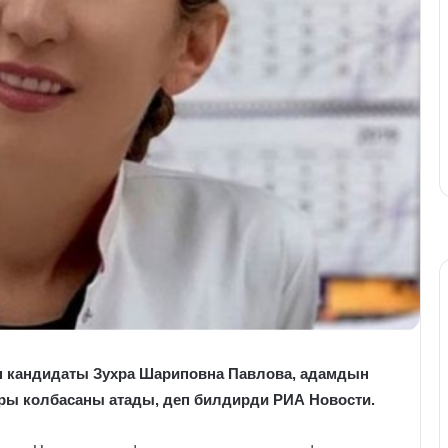
н кандидаты Зухра Шариповна Павлова, адамдын
ары колбасаны атады, деп билдирди РИА Новости.