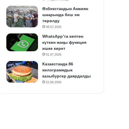
Өзбекстандын Анжиян
шаарында беш эм
төрөлдү
08.07.2026
WhatsApp’та көптөн
күткөн жаңы функция
ишке кирет
01.07.2026
Казакстанда 86
килограммдык
казыбургер даярдалды
22.06.2026