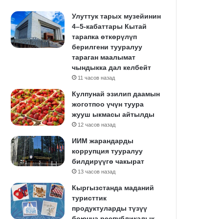
Улуттук тарых музейинин
4–5-кабаттары Кытай
тарапка өткөрүлүп
берилгени тууралуу
тараган маалымат
чындыкка дал келбейт
11 часов назад
Кулпунай эзилип даамын
жоготпоо үчүн туура
жууш ыкмасы айтылды
12 часов назад
ИИМ жарандарды
коррупция тууралуу
билдирүүгө чакырат
13 часов назад
Кыргызстанда маданий
туристтик
продуктуларды түзүү
боюнча республикалык