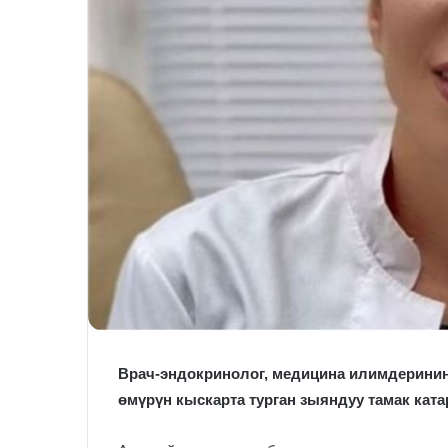
Врач-эндокринолог, медицина илимдерини
өмүрүн кыскарта турган зыяндуу тамак кат