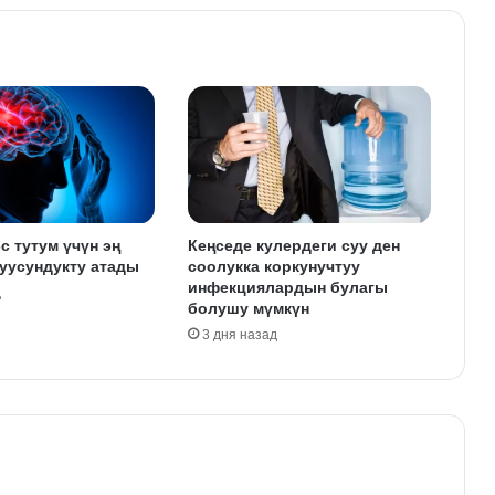
с тутум үчүн эң
Кеңседе кулердеги суу ден
уусундукту атады
соолукка коркунучтуу
инфекциялардын булагы
д
болушу мүмкүн
3 дня назад