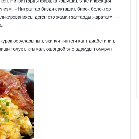
 көп. Нитраттарды фаршка кошушат, этке инфекция
лизм. «Нитраттар бизди сакташат, бирок белоктор
 гликированиясы деген өтө жаман заттарды жаратат», —
а.
жүрөк ооруларынын, экинчи типтеги кант диабетинин,
лиши толук ыктымал, ошондой эле адамдын өмүрүн