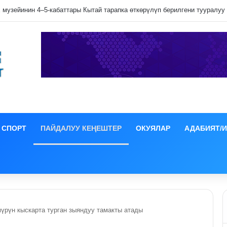
лип даамын жоготпоо үчүн туура жууш ыкмасы айтылды
СПОРТ
ПАЙДАЛУУ КЕҢЕШТЕР
ОКУЯЛАР
АДАБИЯТ/
үрүн кыскарта турган зыяндуу тамакты атады