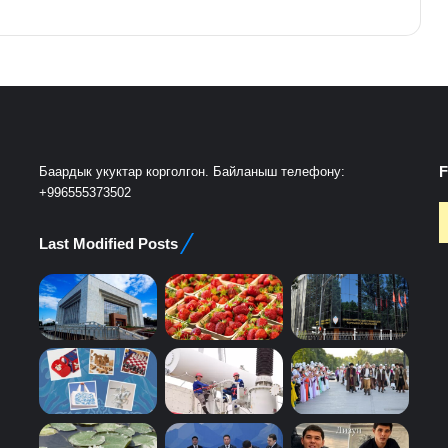
F
Баардык укуктар корголгон. Байланыш телефону:
+996555373502
Last Modified Posts