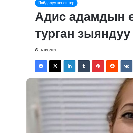
Пайдалуу кеңештер
Адис адамдын 
турган зыяндуу
16.09.2020
Facebook
X
LinkedIn
Tumblr
Pinterest
Reddit