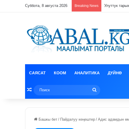
Суббота, 8 августа 2026
Кулпунай эзи
Breaking News
САЯСАТ
КООМ
АНАЛИТИКА
ДҮЙНӨ
Random Article
Поиск
Башкы бет
/
Пайдалуу кеңештер
/
Адис адамдын өм