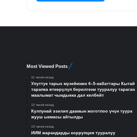
Most Viewed Posts
11 часов назад
Улуттук тарых музейинин 4–5-кабаттары Кытай
тарапка өткөрүлүп берилгени тууралуу тараган
маалымат чындыкка дал келбейт
12 часов назад
Кулпунай эзилип даамын жоготпоо үчүн туура
жууш ыкмасы айтылды
13 часов назад
ИИМ жарандарды коррупция тууралуу