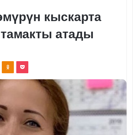
өмүрүн кыскарта
 тамакты атады
VKontakte
Odnoklassniki
Pocket