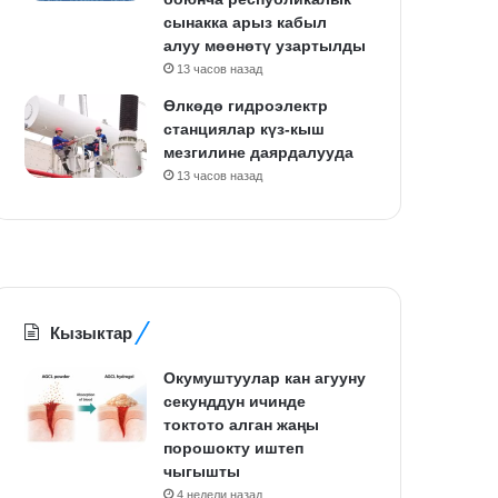
сынакка арыз кабыл
алуу мөөнөтү узартылды
13 часов назад
Өлкөдө гидроэлектр
станциялар күз-кыш
мезгилине даярдалууда
13 часов назад
Кызыктар
Окумуштуулар кан агууну
секунддун ичинде
токтото алган жаңы
порошокту иштеп
чыгышты
4 недели назад