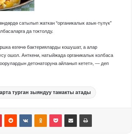
өндөрдө сатылып жаткан “органикалык азык-түлүк”
колбасаларга да токтолду.
шка өзгөчө бактерияларды кошушат, а алар
су ошол. Анткени, натыйжада органикалык колбаса
у оорулардын детонаторуна айланып кетет», — деп
арта турган зыяндуу тамакты атады
Pinterest
Reddit
VKontakte
Odnoklassniki
Pocket
Share via Email
Print