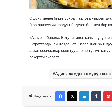
Ошону менен бирге Зухра Павлова кымбат дүк
(«органический продукт»), деген белгиси бар 
«Азгырылбагыла. Ботулизмден качыш үчүн фар
нитраттарды синтездешет – баарынан зыяндуу
арзан сосискалар сыяктуу эле ар түркүн кату
эскертти эксперт.
Адис адамдын өмүрүн кыск
Facebook
X
LinkedIn
Tumblr
Поделиться