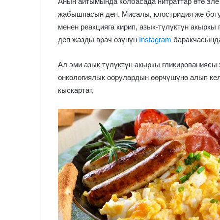
Анын айтымында колбасада нитраттар өтө эле
жабышпасын деп. Мисалы, клостридия же боту
менен реакцияга кирип, азык-түлүктүн акыркы
деп жазды врач өзүнүн
Instagram
баракчасынд
Ал эми азык түлүктүн акыркы гликированиясы 
онкологиялык оорулардын өөрчүшүнө алып ке
кыскартат.