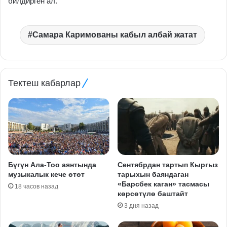
билдирген ал.
Самара Каримованы кабыл албай жатат
Тектеш кабарлар
Бүгүн Ала-Тоо аянтында
Сентябрдан тартып Кыргыз
музыкалык кече өтөт
тарыхын баяндаган
«Барсбек каган» тасмасы
18 часов назад
көрсөтүлө баштайт
3 дня назад