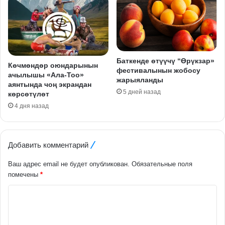
Баткенде өтүүчү “Өрүкзар»
Көчмөндөр оюндарынын
фестивалынын жобосу
ачылышы «Ала-Тоо»
жарыяланды
аянтында чоң экрандан
5 дней назад
көрсөтүлөт
4 дня назад
Добавить комментарий
Ваш адрес email не будет опубликован.
Обязательные поля
помечены
*
К
о
м