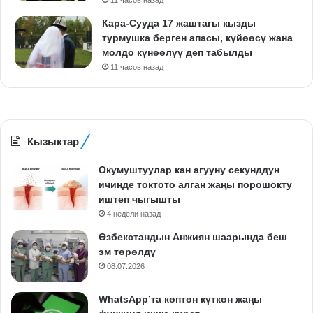
Кара-Сууда 17 жаштагы кызды
турмушка берген апасы, күйөөсү жана
молдо күнөөлүү деп табылды
11 часов назад
Кызыктар
Окумуштуулар кан агууну секунддун
ичинде токтото алган жаңы порошокту
иштеп чыгышты
4 недели назад
Өзбекстандын Анжиян шаарында беш
эм төрөлдү
08.07.2026
WhatsApp’та көптөн күткөн жаңы