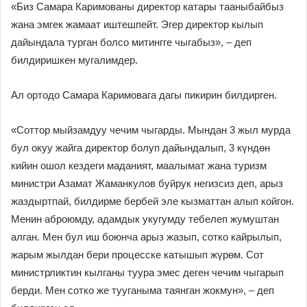
«Биз Самара Каримованы директор катары тааныбайбыз
жана эмгек жамаат иштешпейт. Эгер директор кылып
дайындала турган болсо митингге чыгабыз», – деп
билдиришкен мугалимдер.
Ал ортодо Самара Каримовага дагы пикирин билдирген.
«Соттор мыйзамдуу чечим чыгарды. Мындан 3 жыл мурда
бул окуу жайга директор болуп дайындалып, 3 күндөн
кийин ошол кездеги маданият, маалымат жана туризм
министри Азамат Жаманкулов буйрук негизсиз деп, арыз
жаздыртпай, билдирме бербей эле кызматтан алып койгон.
Менин аброюмду, адамдык укугумду тебелеп жумуштан
алган. Мен бул иш боюнча арыз жазып, сотко кайрылып,
жарым жылдан бери процесске катышып жүрөм. Сот
министрликтин кылганы туура эмес деген чечим чыгарып
берди. Мен сотко же тууганыма таянган жокмун», – деп