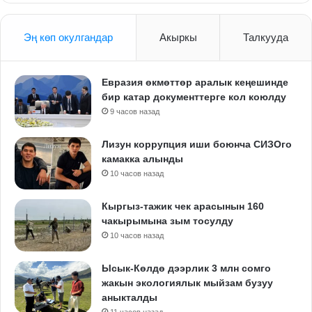
Эң көп окулгандар
Акыркы
Талкууда
Евразия өкмөттөр аралык кеңешинде
бир катар документтерге кол коюлду
9 часов назад
Лизун коррупция иши боюнча СИЗОго
камакка алынды
10 часов назад
Кыргыз-тажик чек арасынын 160
чакырымына зым тосулду
10 часов назад
Ысык-Көлдө дээрлик 3 млн сомго
жакын экологиялык мыйзам бузуу
аныкталды
11 часов назад