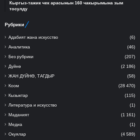
Кыргыз-тажик чек арасынын 160 чакырымына зым
тосулду
Рубрики
Адабият жана искусство
(6)
Аналитика
(46)
Без рубрики
(207)
Дүйнө
(2 186)
ЖАН ДҮЙНӨ, ТАГДЫР
(58)
Коом
(28 470)
Кызыктар
(115)
Литература и искусство
(1)
Маданият
(1 161)
Медиа
(1)
Окуялар
(4 589)