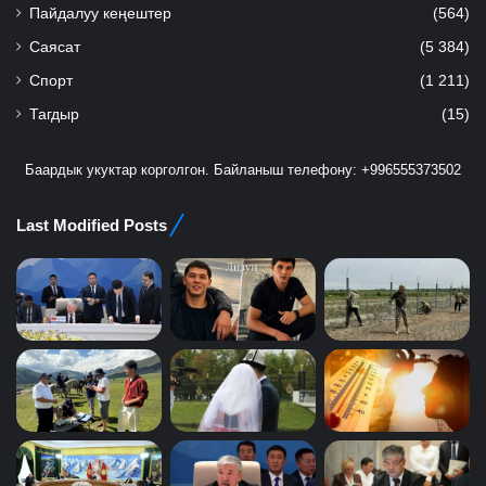
Пайдалуу кеңештер
(564)
Саясат
(5 384)
Спорт
(1 211)
Тагдыр
(15)
Баардык укуктар корголгон. Байланыш телефону: +996555373502
Last Modified Posts