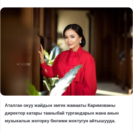
Аталган окуу жайдын эмгек жамааты Каримованы
директор катары тааныбай тургандарын жана анын
музыкалык жогорку билими жоктугун айтышууда.