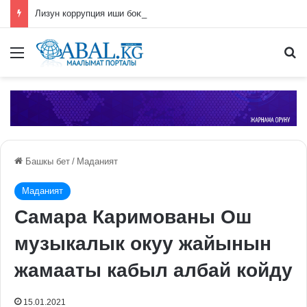
Лизун коррупция иши боюнча СИЗОго камакка алынды
Меню
П
Башкы бет
/
Маданият
Маданият
Самара Каримованы Ош
музыкалык окуу жайынын
жамааты кабыл албай койду
15.01.2021