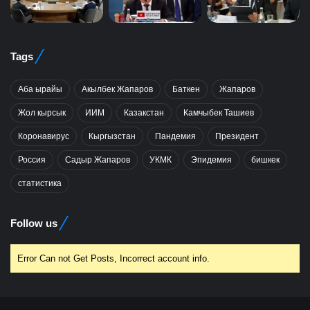
Tags
Аба ырайы
Акылбек Жапаров
Баткен
Жапаров
Жол кырсык
ИИМ
Казакстан
Камчыбек Ташиев
Коронавирус
Кыргызстан
Пандемия
Президент
Россия
Садыр Жапаров
УКМК
Эпидемия
бишкек
статистика
Follow us
Error Can not Get Posts, Incorrect account info.