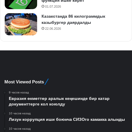
функция ишке кирет
01.07.2026
Казакстанда 86 килограммдык
казыбургер даярдалды
22.06.2026
Most Viewed Posts
9 часов назад
Евразия өкмөттөр аралык кеңешинде бир катар
документтерге кол коюлду
10 часов назад
Лизун коррупция иши боюнча СИЗОго камакка алынды
10 часов назад