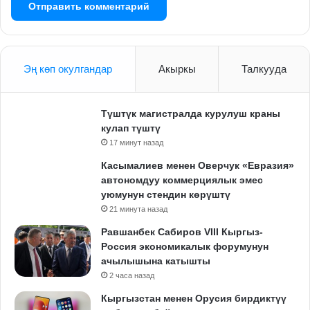
Эң көп окулгандар
Акыркы
Талкууда
Түштүк магистралда курулуш краны
кулап түштү
17 минут назад
Касымалиев менен Оверчук «Евразия»
автономдуу коммерциялык эмес
уюмунун стендин көрүштү
21 минута назад
Равшанбек Сабиров VIII Кыргыз-
Россия экономикалык форумунун
ачылышына катышты
2 часа назад
Кыргызстан менен Орусия бирдиктүү