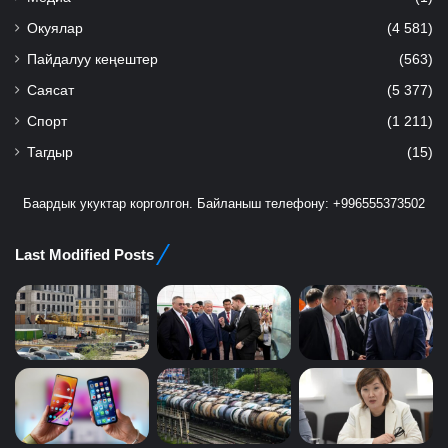
Окуялар
(4 581)
Пайдалуу кеңештер
(563)
Саясат
(5 377)
Спорт
(1 211)
Тагдыр
(15)
Баардык укуктар корголгон. Байланыш телефону: +996555373502
Last Modified Posts