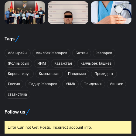
Tags
Аба ырайы
Акылбек Жапаров
Баткен
Жапаров
Жол кырсык
ИИМ
Казакстан
Камчыбек Ташиев
Коронавирус
Кыргызстан
Пандемия
Президент
Россия
Садыр Жапаров
УКМК
Эпидемия
бишкек
статистика
Follow us
Error Can not Get Posts, Incorrect account info.