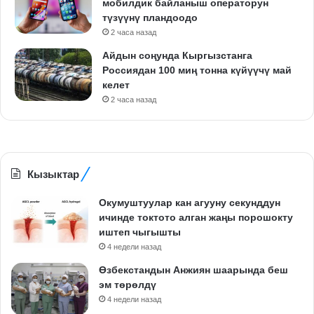
мобилдик байланыш операторун
түзүүнү пландоодо
2 часа назад
Айдын соңунда Кыргызстанга
Россиядан 100 миң тонна күйүүчү май
келет
2 часа назад
Кызыктар
Окумуштуулар кан агууну секунддун
ичинде токтото алган жаңы порошокту
иштеп чыгышты
4 недели назад
Өзбекстандын Анжиян шаарында беш
эм төрөлдү
4 недели назад