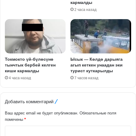
кармалды
2 часа назад
Токмокто үй-бүлөсүнө
Ысык — Көлдө дарыяга
тынчтык бербей келген
агып кеткен унаадан эки
киши кармалды
турист куткарылды
4 часа назад
7 часов назад
Добавить комментарий
Ваш адрес email не будет опубликован.
Обязательные поля
помечены
*
К