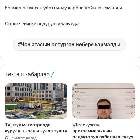
Кармалган жаран убактылуу кармоо жайына камалды.
Сотко чейинки өндүрүш уланууда.
Чон атасын олтургон небере кармалды
Тектеш кабарлар
Түштүк магистралда
«Телекүзөт»
курулуш краны кулап түштү
программасынын
редакторун сабаган шектүү
17 минут назад