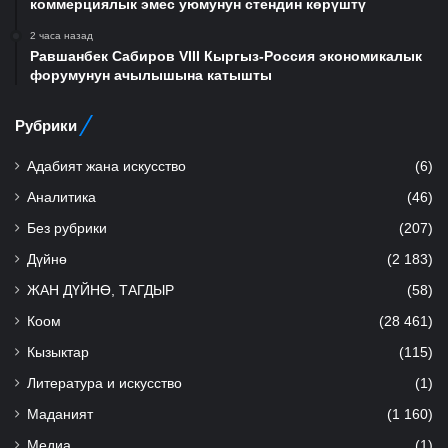
коммерциялык эмес уюмунун стендин көрүштү
2 часа назад
Равшанбек Сабиров VIII Кыргыз-Россия экономикалык
форумунун ачылышына катышты
Рубрики
Адабият жана искусство
(6)
Аналитика
(46)
Без рубрики
(207)
Дүйнө
(2 183)
ЖАН ДҮЙНӨ, ТАГДЫР
(58)
Коом
(28 461)
Кызыктар
(115)
Литература и искусство
(1)
Маданият
(1 160)
Медиа
(1)