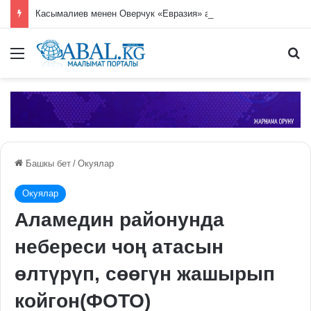
Касымалиев менен Оверчук «Евразия» автономдуу коммерциялык эмес уюмунун стендин көрүштү
Меню
П
Башкы бет
/
Окуялар
Окуялар
Аламедин районунда
небереси чоң атасын
өлтүрүп, сөөгүн жашырып
койгон(ФОТО)