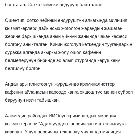
баштаган. Сотко чейинки өндүрүш башталган.
Ошентип, сотко чейинки өндүрүштүн алкагында милиция
кызматкерлери дайынсыз жоголгон жарандын жашаган
жерине барышканда анын үйүнүн жанында чакан кафеси
болгону аныкталган. Кийин жоголуп кеткендин туугандарын
суракка алганда акыркы жолу ошол кафенин
бөлмөлөрүнүн биринде эс алып отурганда көрүшкөнү
белгилүү болгон.
Андан ары иликтөөнүн жүрүшүндө криминалисттер
кафенин айланасын кароодо канга окшош түс менен сүйрөп
баруунун изин табышкан.
Аламедин райондук ИИОнун криминалдык милиция
кызматкерлери “Адам уурдоо” версиясын иштеп чыгууга
киришет. Ушул версияны текшерүү учурунда милиция