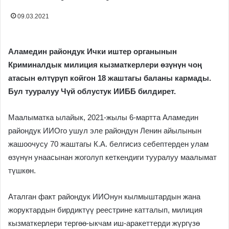
09.03.2021
Аламедин райондук Ички иштер органынын
Криминалдык милиция кызматкерлери өзүнүн чоң
атасын өлтүрүп койгон 18 жаштагы баланы кармады.
Бул тууралуу Чүй облустук ИИББ билдирет.
Маалыматка ылайык, 2021-жылы 6-мартта Аламедин
райондук ИИОго ушул эле райондун Ленин айылынын
жашоочусу 70 жаштагы К.А. белгисиз себептерден улам
өзүнүн унаасынан жоголуп кеткендиги тууралуу маалымат
түшкөн.
Аталган факт райондук ИИОнун кылмыштардын жана
жоруктардын бирдиктүү реестрине катталып, милиция
кызматкерлери тергөө-ыкчам иш-аракеттерди жүргүзө