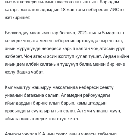
кызматкерлери кылмыш жасоого катыштыгы бар адам
катары жоголгон адамдын 18 жаштагы небересин ИИОго
жеткиришет.
Болжолдуу маалыматтар боюнча, 2021-жылы 5-марттын
кечинде чоң ата менен неберенин ортосунда чыр чыгып,
анын жүрүшүндө небереси карып калган чоң атасын уруп
жиберет. Чоң атасы эсин жоготуп кулап түшөт. Андан кийин
анын дем албай калганын түшүнүп балка менен бир нече
жолу башка чабат.
Кылмыштуу жашыруу максатында небереси сөөктү
унаанын багажына салып, Аламедин районундагы
айылдардын бирине алып барып, камыштардын
арасындагы сууга ыргытып салат. Ал эми унааны жууп,
айылга жакын жерге токтотуп кетет.
Азыркы учурда К.А.нын сөөгү, анын унаасы табылып,