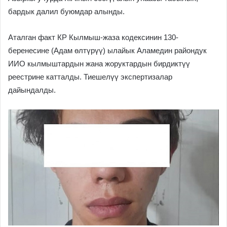
бардык далил буюмдар алынды.
Аталган факт КР Кылмыш-жаза кодексинин 130-
беренесине (Адам өлтүрүү) ылайык Аламедин райондук
ИИО кылмыштардын жана жоруктардын бирдиктүү
реестрине катталды. Тиешелүү экспертизалар
дайындалды.