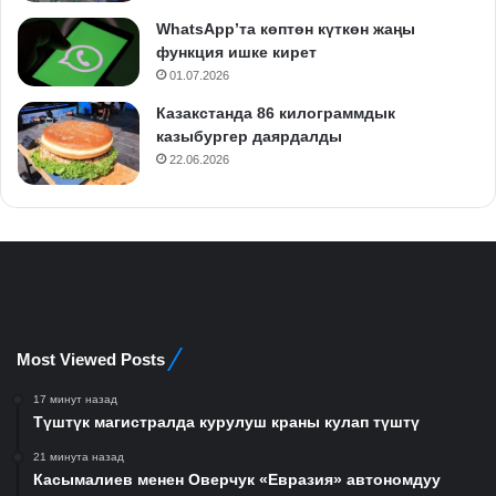
WhatsApp’та көптөн күткөн жаңы
функция ишке кирет
01.07.2026
Казакстанда 86 килограммдык
казыбургер даярдалды
22.06.2026
Most Viewed Posts
17 минут назад
Түштүк магистралда курулуш краны кулап түштү
21 минута назад
Касымалиев менен Оверчук «Евразия» автономдуу