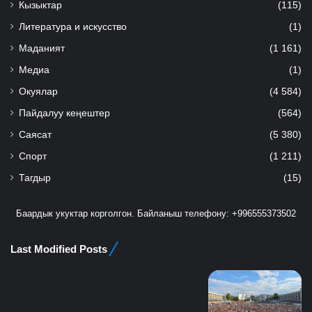
Кызыктар
(115)
Литература и искусство
(1)
Маданият
(1 161)
Медиа
(1)
Окуялар
(4 584)
Пайдалуу кеңештер
(564)
Саясат
(5 380)
Спорт
(1 211)
Тагдыр
(15)
Баардык укуктар корголгон. Байланыш телефону: +996555373502
Last Modified Posts