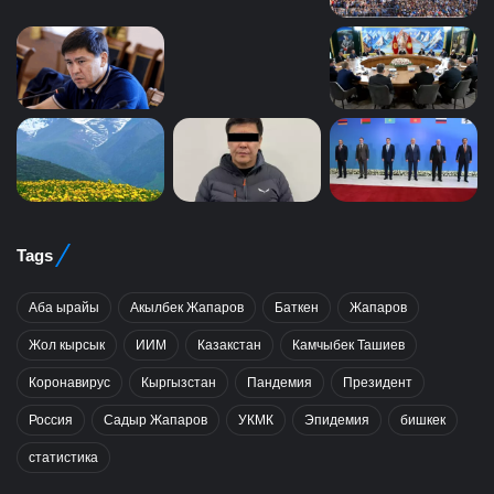
Tags
Аба ырайы
Акылбек Жапаров
Баткен
Жапаров
Жол кырсык
ИИМ
Казакстан
Камчыбек Ташиев
Коронавирус
Кыргызстан
Пандемия
Президент
Россия
Садыр Жапаров
УКМК
Эпидемия
бишкек
статистика