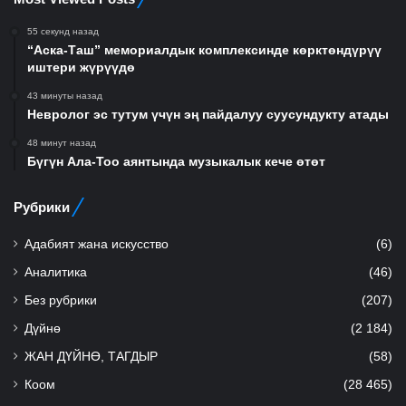
55 секунд назад
“Аска-Таш” мемориалдык комплексинде көрктөндүрүү
иштери жүрүүдө
43 минуты назад
Невролог эс тутум үчүн эң пайдалуу суусундукту атады
48 минут назад
Бүгүн Ала-Тоо аянтында музыкалык кече өтөт
Рубрики
Адабият жана искусство
(6)
Аналитика
(46)
Без рубрики
(207)
Дүйнө
(2 184)
ЖАН ДҮЙНӨ, ТАГДЫР
(58)
Коом
(28 465)