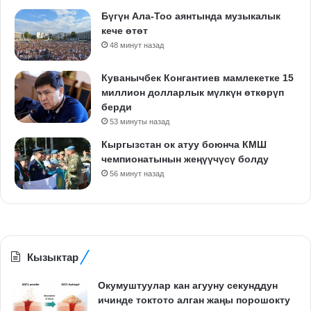
Бүгүн Ала-Тоо аянтында музыкалык
кече өтөт
48 минут назад
Куванычбек Конгантиев мамлекетке 15
миллион долларлык мүлкүн өткөрүп
берди
53 минуты назад
Кыргызстан ок атуу боюнча КМШ
чемпионатынын жеңүүчүсү болду
56 минут назад
Кызыктар
Окумуштуулар кан агууну секунддун
ичинде токтото алган жаңы порошокту