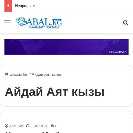
Невролог эс тутум үчүн эң пайдалуу суусундукту атады
Меню
П
Башкы бет
/
Айдай Аят кызы
Айдай Аят кызы
Abal Site
11.02.2020
0