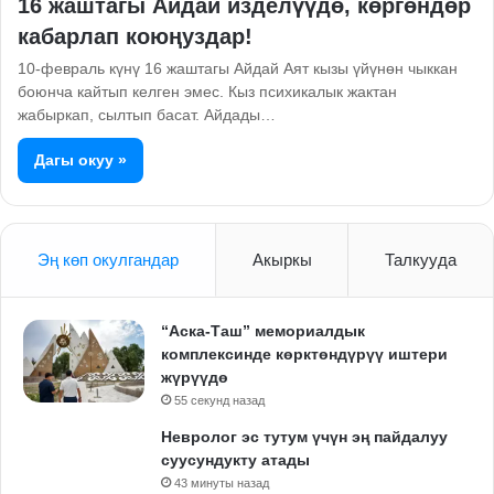
16 жаштагы Айдай изделүүдө, көргөндөр
кабарлап коюңуздар!
10-февраль күнү 16 жаштагы Айдай Аят кызы үйүнөн чыккан
боюнча кайтып келген эмес. Кыз психикалык жактан
жабыркап, сылтып басат. Айдады…
Дагы окуу »
Эң көп окулгандар
Акыркы
Талкууда
“Аска-Таш” мемориалдык
комплексинде көрктөндүрүү иштери
жүрүүдө
55 секунд назад
Невролог эс тутум үчүн эң пайдалуу
суусундукту атады
43 минуты назад