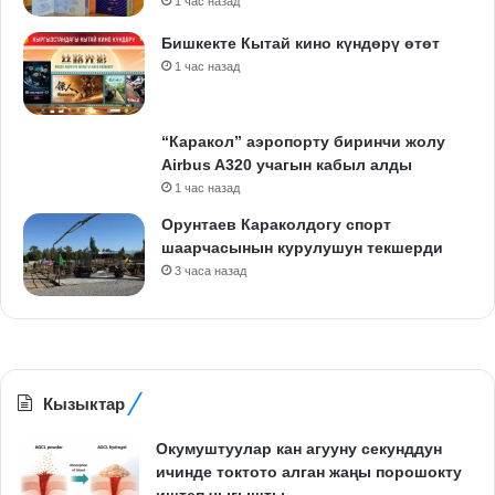
1 час назад
Бишкекте Кытай кино күндөрү өтөт
1 час назад
“Каракол” аэропорту биринчи жолу
Airbus A320 учагын кабыл алды
1 час назад
Орунтаев Караколдогу спорт
шаарчасынын курулушун текшерди
3 часа назад
Кызыктар
Окумуштуулар кан агууну секунддун
ичинде токтото алган жаңы порошокту
иштеп чыгышты