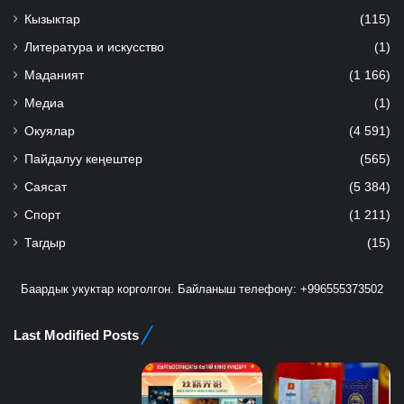
Кызыктар
(115)
Литература и искусство
(1)
Маданият
(1 166)
Медиа
(1)
Окуялар
(4 591)
Пайдалуу кеңештер
(565)
Саясат
(5 384)
Спорт
(1 211)
Тагдыр
(15)
Баардык укуктар корголгон. Байланыш телефону: +996555373502
Last Modified Posts