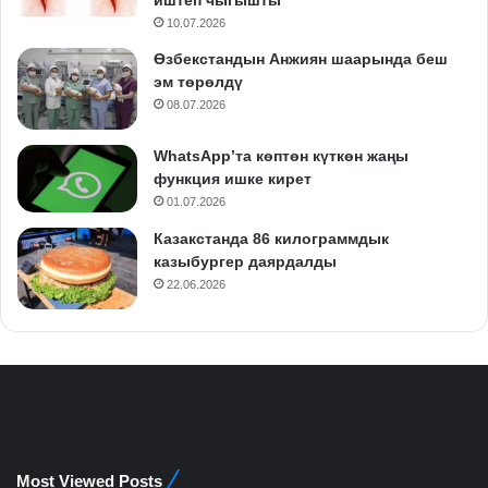
10.07.2026
Өзбекстандын Анжиян шаарында беш
эм төрөлдү
08.07.2026
WhatsApp’та көптөн күткөн жаңы
функция ишке кирет
01.07.2026
Казакстанда 86 килограммдык
казыбургер даярдалды
22.06.2026
Most Viewed Posts