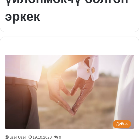
эркек
Дүйнө
user User
19.10.2020
0