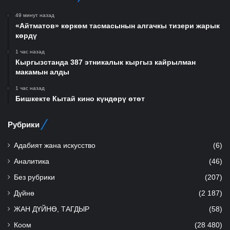
49 минут назад
«Айтматов» көркөм тасмасынын алгачкы тизери жарык
көрдү
1 час назад
Кыргызстанда 387 этникалык кыргыз кайрылман
макамын алды
1 час назад
Бишкекте Кытай кино күндөрү өтөт
Рубрики
Адабият жана искусство
(6)
Аналитика
(46)
Без рубрики
(207)
Дүйнө
(2 187)
ЖАН ДҮЙНӨ, ТАГДЫР
(58)
Коом
(28 480)