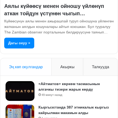
Аялы күйөөсү менен ойношу үйлөнүп
аткан тойдун үстүнөн чыгып…
Күйөөсүнүн аялы менен ажырашпай туруп ойношуна үйлөнгөн
жатканын аялдын кошуналары айтып коюшкан. Бул тууралуу
The Zambian observer порталынын билдирүүсүнө таянып…
Дагы окуу »
Эң көп окулгандар
Акыркы
Талкууда
«Айтматов» көркөм тасмасынын
алгачкы тизери жарык көрдү
49 минут назад
Кыргызстанда 387 этникалык кыргыз
кайрылман макамын алды