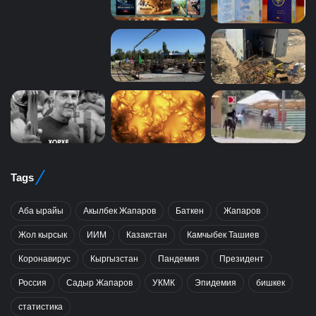
Tags
Аба ырайы
Акылбек Жапаров
Баткен
Жапаров
Жол кырсык
ИИМ
Казакстан
Камчыбек Ташиев
Коронавирус
Кыргызстан
Пандемия
Президент
Россия
Садыр Жапаров
УКМК
Эпидемия
бишкек
статистика