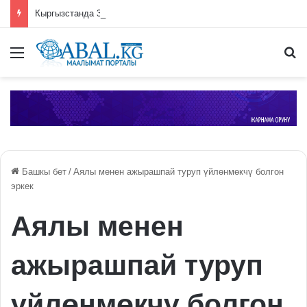
Кыргызстанда 387 этникалык кыргыз кайрылман макамын алды
Меню
П
Башкы бет
/
Аялы менен ажырашпай туруп үйлөнмөкчү болгон
эркек
Аялы менен
ажырашпай туруп
үйлөнмөкчү болгон