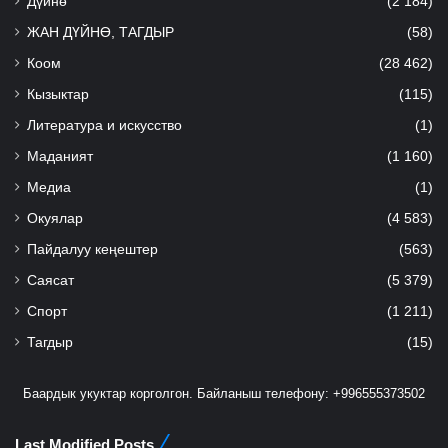
Дүйнө
(2 184)
ЖАН ДҮЙНӨ, ТАГДЫР
(58)
Коом
(28 462)
Кызыктар
(115)
Литература и искусство
(1)
Маданият
(1 160)
Медиа
(1)
Окуялар
(4 583)
Пайдалуу кеңештер
(563)
Саясат
(5 379)
Спорт
(1 211)
Тагдыр
(15)
Баардык укуктар корголгон. Байланыш телефону: +996555373502
Last Modified Posts