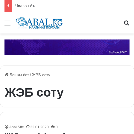
Чолпон-Атада ЕАЭБге мүчө өлкөлөрдүн өкмөт башчыларынын жыйыны башталды
Меню
П
Башкы бет
/
ЖЭБ соту
ЖЭБ соту
Abal Site
22.01.2020
0