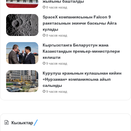
жыйыны башталды
8 часов назад
SpaceX компаниясынын Falcon 9
ракетасынын экинчи баскычы Айга
кулады
8 часов назад
Кыргызстанга Беларустун жана
Казакстандын премьер-министрлери
келишти
9 часов назад
Курулуш кранынын кулашынан кийин
«Нурзаман» компаниясына айып
салынды
9 часов назад
Кызыктар