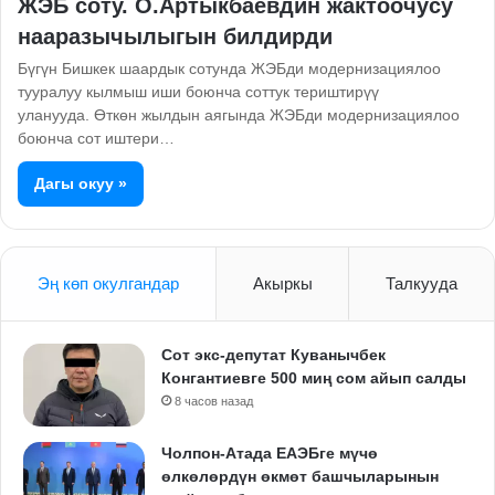
ЖЭБ соту. О.Артыкбаевдин жактоочусу
нааразычылыгын билдирди
Бүгүн Бишкек шаардык сотунда ЖЭБди модернизациялоо
тууралуу кылмыш иши боюнча соттук териштирүү
уланууда. Өткөн жылдын аягында ЖЭБди модернизациялоо
боюнча сот иштери…
Дагы окуу »
Эң көп окулгандар
Акыркы
Талкууда
Сот экс-депутат Куванычбек
Конгантиевге 500 миң сом айып салды
8 часов назад
Чолпон-Атада ЕАЭБге мүчө
өлкөлөрдүн өкмөт башчыларынын