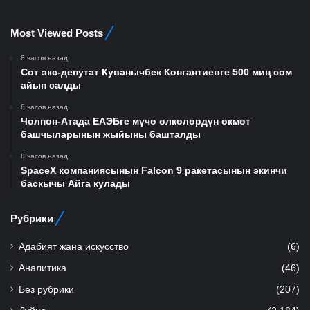
Most Viewed Posts
8 часов назад
Сот экс-депутат Куванычбек Конгантиевге 500 миң сом
айып салды
8 часов назад
Чолпон-Атада ЕАЭБге мүчө өлкөлөрдүн өкмөт
башчыларынын жыйыны башталды
8 часов назад
SpaceX компаниясынын Falcon 9 ракетасынын экинчи
баскычы Айга кулады
Рубрики
Адабият жана искусство
(6)
Аналитика
(46)
Без рубрики
(207)