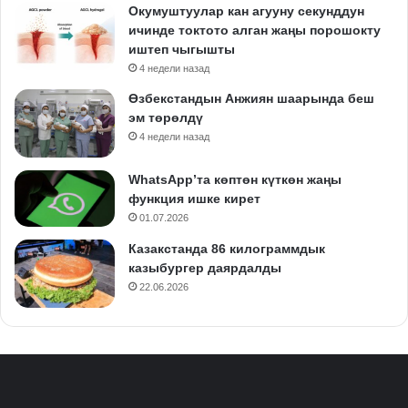
Окумуштуулар кан агууну секунддун
ичинде токтото алган жаңы порошокту
иштеп чыгышты
4 недели назад
Өзбекстандын Анжиян шаарында беш
эм төрөлдү
4 недели назад
WhatsApp’та көптөн күткөн жаңы
функция ишке кирет
01.07.2026
Казакстанда 86 килограммдык
казыбургер даярдалды
22.06.2026