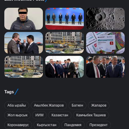
Tags
Аба ырайы
Акылбек Жапаров
Баткен
Жапаров
Жол кырсык
ИИМ
Казакстан
Камчыбек Ташиев
Коронавирус
Кыргызстан
Пандемия
Президент