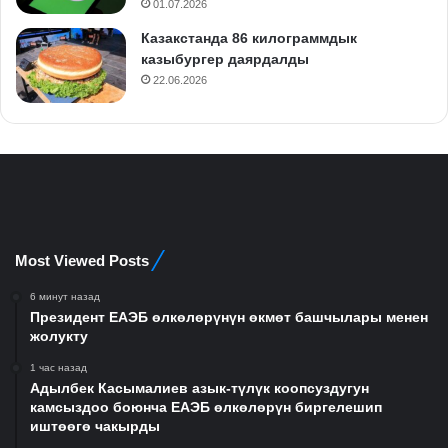
01.07.2026
Казакстанда 86 килограммдык
казыбургер даярдалды
22.06.2026
Most Viewed Posts
6 минут назад
Президент ЕАЭБ өлкөлөрүнүн өкмөт башчылары менен
жолукту
1 час назад
Адылбек Касымалиев азык-түлүк коопсуздугун
камсыздоо боюнча ЕАЭБ өлкөлөрүн биргелешип
иштөөгө чакырды