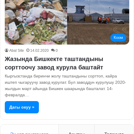
Коом
Abal Site
14.02.2020
0
Жазында Бишкекте таштандыны
сорттоочу завод курула баштайт
Кыргызстанда биринчи жолу таштандыны сорттоп, кайра
иштеп чыгаруучу завод курулат. Бул заводдун курулушу 2020-
жылдын март айында Бишкек шаарында башталат. 14-
февралда…
Дагы окуу »