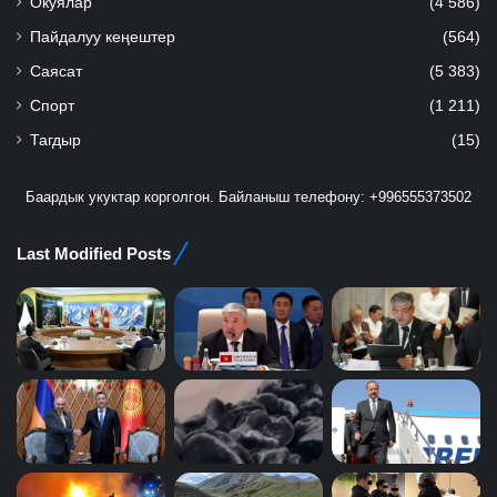
Окуялар
(4 586)
Пайдалуу кеңештер
(564)
Саясат
(5 383)
Спорт
(1 211)
Тагдыр
(15)
Баардык укуктар корголгон. Байланыш телефону: +996555373502
Last Modified Posts