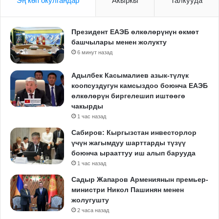
Эң көп окулгандар
Акыркы
Талкууда
Президент ЕАЭБ өлкөлөрүнүн өкмөт
башчылары менен жолукту
6 минут назад
Адылбек Касымалиев азык-түлүк
коопсуздугун камсыздоо боюнча ЕАЭБ
өлкөлөрүн биргелешип иштөөгө
чакырды
1 час назад
Сабиров: Кыргызстан инвесторлор
үчүн жагымдуу шарттарды түзүү
боюнча ырааттуу иш алып барууда
1 час назад
Садыр Жапаров Армениянын премьер-
министри Никол Пашинян менен
жолугушту
2 часа назад