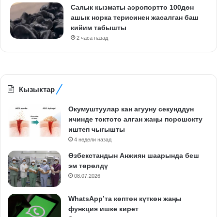
Салык кызматы аэропортто 100дөн
ашык норка терисинен жасалган баш
кийим табышты
2 часа назад
Кызыктар
Окумуштуулар кан агууну секунддун
ичинде токтото алган жаңы порошокту
иштеп чыгышты
4 недели назад
Өзбекстандын Анжиян шаарында беш
эм төрөлдү
08.07.2026
WhatsApp’та көптөн күткөн жаңы
функция ишке кирет