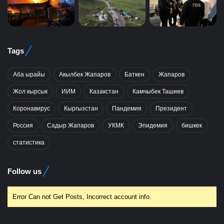
Tags
Аба ырайы
Акылбек Жапаров
Баткен
Жапаров
Жол кырсык
ИИМ
Казакстан
Камчыбек Ташиев
Коронавирус
Кыргызстан
Пандемия
Президент
Россия
Садыр Жапаров
УКМК
Эпидемия
бишкек
статистика
Follow us
Error Can not Get Posts, Incorrect account info.