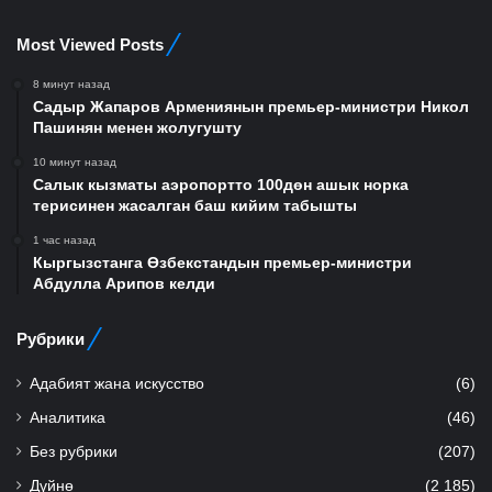
Most Viewed Posts
8 минут назад
Садыр Жапаров Армениянын премьер-министри Никол
Пашинян менен жолугушту
10 минут назад
Салык кызматы аэропортто 100дөн ашык норка
терисинен жасалган баш кийим табышты
1 час назад
Кыргызстанга Өзбекстандын премьер-министри
Абдулла Арипов келди
Рубрики
Адабият жана искусство
(6)
Аналитика
(46)
Без рубрики
(207)
Дүйнө
(2 185)