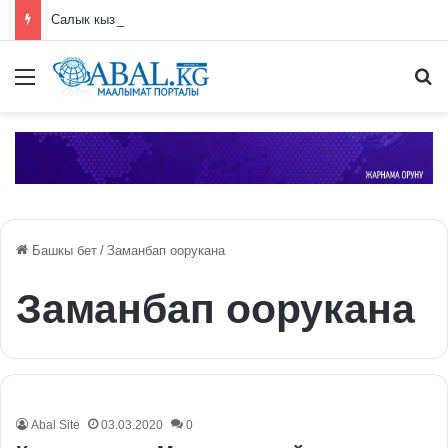
Салык кызматы аэропортто 100дөн ашык норка терисинен жасалган баш кийим табышты
Меню
П
Башкы бет
/
Заманбап оорукана
Заманбап оорукана
Abal Site
03.03.2020
0