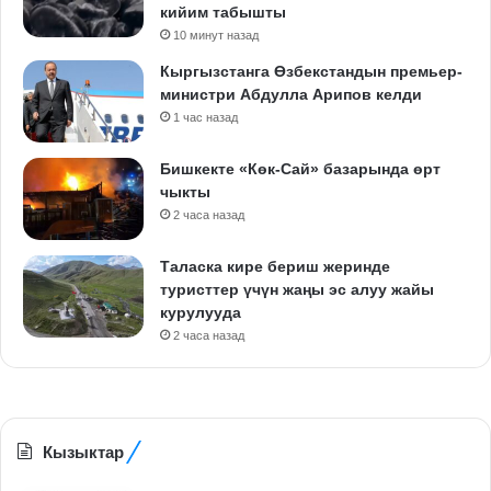
кийим табышты
10 минут назад
Кыргызстанга Өзбекстандын премьер-
министри Абдулла Арипов келди
1 час назад
Бишкекте «Көк-Сай» базарында өрт
чыкты
2 часа назад
Таласка кире бериш жеринде
туристтер үчүн жаңы эс алуу жайы
курулууда
2 часа назад
Кызыктар