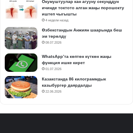
Окумуштуулар кан агууну секунддун
ичинде токтото алган жаңы порошокту
иштеп чыгышты
4 недели назад
Өзбекстандын Анжиян шаарында беш
эм төрөлдү
08.07.2026
WhatsApp’та көптөн күткөн жаңы
функция ишке кирет
01.07.2026
Казакстанда 86 килограммдык
казыбургер даярдалды
22.06.2026