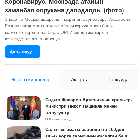
Коронавирус. Москвада атайын
заманбап оорукана даярдалды (фото)
3-мартта Москва шаарынын мэринин орунбасары Анастасия
Ракова эпидемиологиялык абалы курчуп аткан башка
мамлекеттерден борборго ОРВИ менен жабыркап
келгендерди жана оорунун…
Дагы окуу »
Эң көп окулгандар
Акыркы
Талкууда
Садыр Жапаров Армениянын премьер-
министри Никол Пашинян менен
жолугушту
8 минут назад
Салык кызматы аэропортто 100дөн
ашык норка терисинен жасалган баш