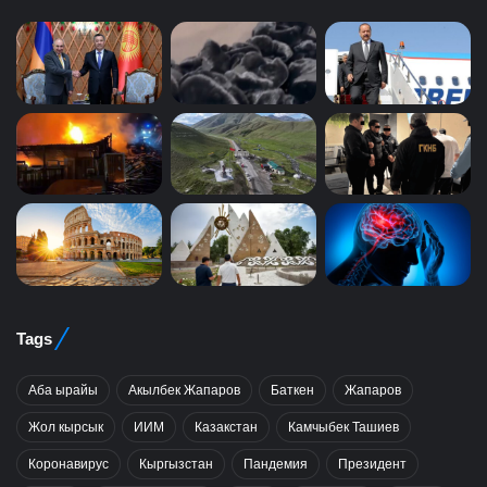
Tags
Аба ырайы
Акылбек Жапаров
Баткен
Жапаров
Жол кырсык
ИИМ
Казакстан
Камчыбек Ташиев
Коронавирус
Кыргызстан
Пандемия
Президент