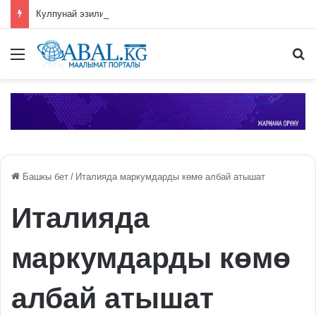
Кулпунай эзилип даамын жоготпоо үчүн туура жууш ыкмасы айтылды
Меню
П
Башкы бет
/
Италияда маркумдарды көмө албай атышат
Италияда
маркумдарды көмө
албай атышат