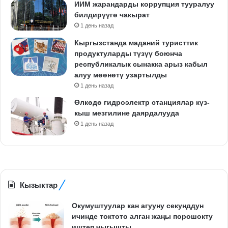
ИИМ жарандарды коррупция тууралуу
билдирүүгө чакырат
1 день назад
Кыргызстанда маданий туристтик
продуктуларды түзүү боюнча
республикалык сынакка арыз кабыл
алуу мөөнөтү узартылды
1 день назад
Өлкөдө гидроэлектр станциялар күз-
кыш мезгилине даярдалууда
1 день назад
Кызыктар
Окумуштуулар кан агууну секунддун
ичинде токтото алган жаңы порошокту
иштеп чыгышты