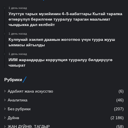
1 день назад
Улуттук тарых музейинин 4–5-кабаттары Кытай тарапка
өткөрүлүп берилгени тууралуу тараган маалымат
чындыкка дал келбейт
1 день назад
Кулпунай эзилип даамын жоготпоо үчүн туура жууш
ыкмасы айтылды
1 день назад
ИИМ жарандарды коррупция тууралуу билдирүүгө
чакырат
Рубрики
Адабият жана искусство
(6)
Аналитика
(46)
Без рубрики
(207)
Дүйнө
(2 186)
ЖАН ДҮЙНӨ, ТАГДЫР
(58)