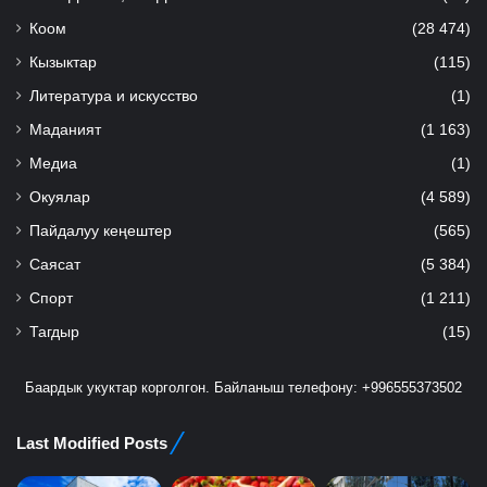
Коом
(28 474)
Кызыктар
(115)
Литература и искусство
(1)
Маданият
(1 163)
Медиа
(1)
Окуялар
(4 589)
Пайдалуу кеңештер
(565)
Саясат
(5 384)
Спорт
(1 211)
Тагдыр
(15)
Баардык укуктар корголгон. Байланыш телефону: +996555373502
Last Modified Posts