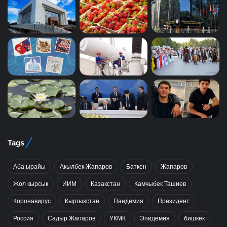
Tags
Аба ырайы
Акылбек Жапаров
Баткен
Жапаров
Жол кырсык
ИИМ
Казакстан
Камчыбек Ташиев
Коронавирус
Кыргызстан
Пандемия
Президент
Россия
Садыр Жапаров
УКМК
Эпидемия
бишкек