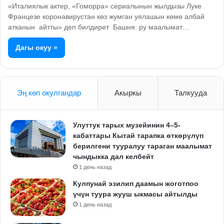
«Италиялык актер, «Гоморра» сериалынын жылдызы Луке
Францезе коронавирустан көз жумган уялашын көмө албай
атканын айтты» деп билдирет Башня. ру маалымат…
Дагы окуу »
Эң көп окулгандар
Акыркы
Талкууда
Улуттук тарых музейинин 4–5-
кабаттары Кытай тарапка өткөрүлүп
берилгени тууралуу тараган маалымат
чындыкка дал келбейт
1 день назад
Кулпунай эзилип даамын жоготпоо
үчүн туура жууш ыкмасы айтылды
1 день назад