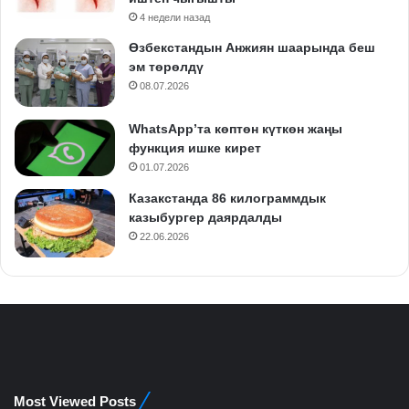
4 недели назад
Өзбекстандын Анжиян шаарында беш
эм төрөлдү
08.07.2026
WhatsApp’та көптөн күткөн жаңы
функция ишке кирет
01.07.2026
Казакстанда 86 килограммдык
казыбургер даярдалды
22.06.2026
Most Viewed Posts