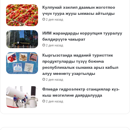
Кулпунай эзилип даамын жоготпоо
үчүн туура жууш ыкмасы айтылды
2 дня назад
ИИМ жарандарды коррупция тууралуу
билдирүүгө чакырат
2 дня назад
Кыргызстанда маданий туристтик
продуктуларды түзүү боюнча
республикалык сынакка арыз кабыл
алуу мөөнөтү узартылды
2 дня назад
Өлкөдө гидроэлектр станциялар күз-
кыш мезгилине даярдалууда
2 дня назад