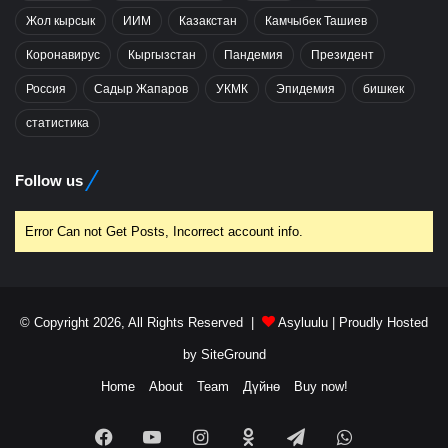
Жол кырсык
ИИМ
Казакстан
Камчыбек Ташиев
Коронавирус
Кыргызстан
Пандемия
Президент
Россия
Садыр Жапаров
УКМК
Эпидемия
бишкек
статистика
Follow us
Error Can not Get Posts, Incorrect account info.
© Copyright 2026, All Rights Reserved |
Asyluulu
| Proudly Hosted
by
SiteGround
Home
About
Team
Дүйнө
Buy now!
Facebook
YouTube
Instagram
Odnoklassniki
Telegram
WhatsApp