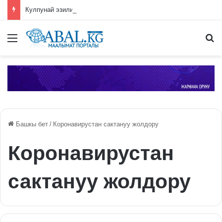
Кулпунай эзилип даамын жоготпоо үчүн туура жууш ыкмасы айтылды
Меню
П
Башкы бет
/
Коронавирустан сактануу жолдору
Коронавирустан
сактануу жолдору