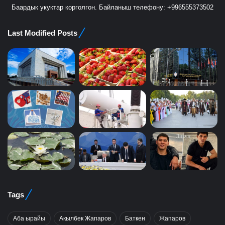
Баардык укуктар корголгон. Байланыш телефону: +996555373502
Last Modified Posts
Tags
Аба ырайы
Акылбек Жапаров
Баткен
Жапаров