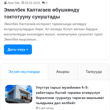
Abal Site
26.02.2020
0
Эмилбек Каптагаев өбүшкөндү
токтотууну сунуштады
Эмилбек Каптагаев интернет тармагында активдүү
колдонуучулардын бири. Ал коомдо болуп жаткан бардык
маселелерди анализдеп жазып, коомчулукка сунуштап турат.
Эмилбек мырзанын…
Дагы окуу »
Эң көп окулгандар
Акыркы
Талкууда
Улуттук тарых музейинин 4–5-
кабаттары Кытай тарапка өткөрүлүп
берилгени тууралуу тараган маалымат
чындыкка дал келбейт
2 дня назад