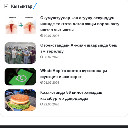
Кызыктар
Окумуштуулар кан агууну секунддун
ичинде токтото алган жаңы порошокту
иштеп чыгышты
10.07.2026
Өзбекстандын Анжиян шаарында беш
эм төрөлдү
08.07.2026
WhatsApp’та көптөн күткөн жаңы
функция ишке кирет
01.07.2026
Казакстанда 86 килограммдык
казыбургер даярдалды
22.06.2026