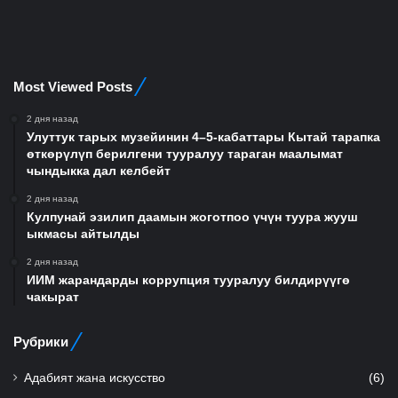
Most Viewed Posts
2 дня назад
Улуттук тарых музейинин 4–5-кабаттары Кытай тарапка
өткөрүлүп берилгени тууралуу тараган маалымат
чындыкка дал келбейт
2 дня назад
Кулпунай эзилип даамын жоготпоо үчүн туура жууш
ыкмасы айтылды
2 дня назад
ИИМ жарандарды коррупция тууралуу билдирүүгө
чакырат
Рубрики
Адабият жана искусство
(6)