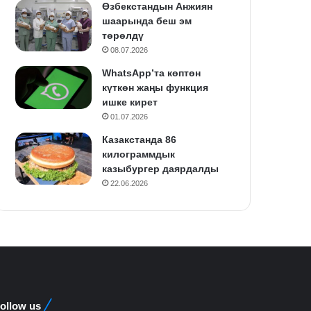
Өзбекстандын Анжиян
шаарында беш эм
төрөлдү
08.07.2026
WhatsApp’та көптөн
күткөн жаңы функция
ишке кирет
01.07.2026
Казакстанда 86
килограммдык
казыбургер даярдалды
22.06.2026
ollow us