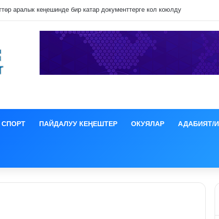
ция иши боюнча СИЗОго камакка алынды
СПОРТ
ПАЙДАЛУУ КЕҢЕШТЕР
ОКУЯЛАР
АДАБИЯТ/