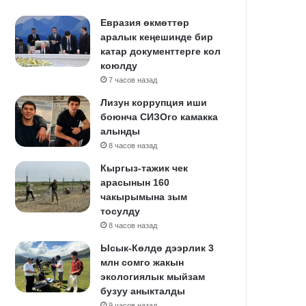
Евразия өкмөттөр
аралык кеңешинде бир
катар документтерге кол
коюлду
7 часов назад
Лизун коррупция иши
боюнча СИЗОго камакка
алынды
8 часов назад
Кыргыз-тажик чек
арасынын 160
чакырымына зым
тосулду
8 часов назад
Ысык-Көлдө дээрлик 3
млн сомго жакын
экологиялык мыйзам
бузуу аныкталды
9 часов назад