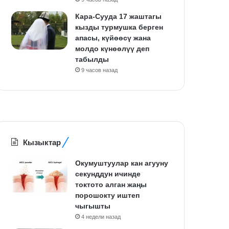
Кара-Сууда 17 жаштагы
кызды турмушка берген
апасы, күйөөсү жана
молдо күнөөлүү деп
табылды
9 часов назад
Кызыктар
Окумуштуулар кан агууну
секунддун ичинде
токтото алган жаңы
порошокту иштеп
чыгышты
4 недели назад