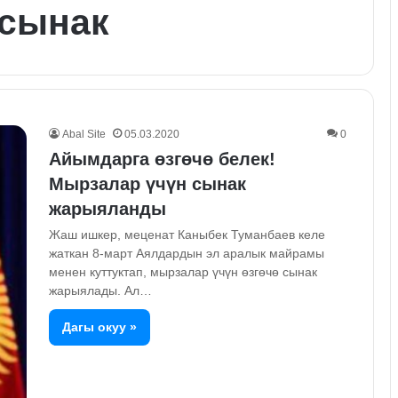
 сынак
Abal Site
05.03.2020
0
Айымдарга өзгөчө белек!
Мырзалар үчүн сынак
жарыяланды
Жаш ишкер, меценат Каныбек Туманбаев келе
жаткан 8-март Аялдардын эл аралык майрамы
менен куттуктап, мырзалар үчүн өзгөчө сынак
жарыялады. Ал…
Дагы окуу »