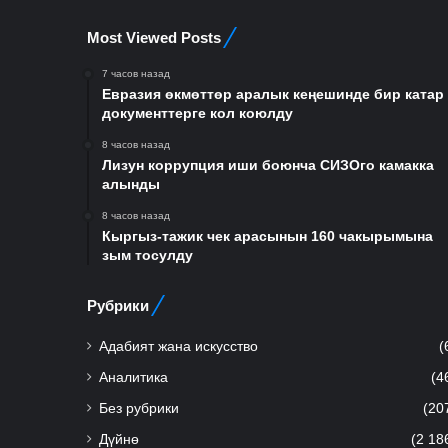
Most Viewed Posts
7 часов назад
Евразия өкмөттөр аралык кеңешинде бир катар
документтерге кол коюлду
8 часов назад
Лизун коррупция иши боюнча СИЗОго камакка
алынды
8 часов назад
Кыргыз-тажик чек арасынын 160 чакырымына
зым тосулду
Рубрики
Адабият жана искусство
(
Аналитика
(4
Без рубрики
(20
Дүйнө
(2 18