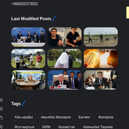
+996555373502
Last Modified Posts
6)
Tags
6)
Аба ырайы
Акылбек Жапаров
Баткен
Жапаров
7)
6)
Жол кырсык
ИИМ
Казакстан
Камчыбек Ташиев