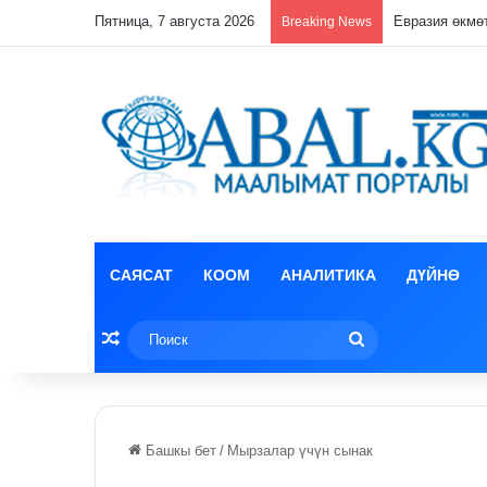
Пятница, 7 августа 2026
Лизун корруп
Breaking News
САЯСАТ
КООМ
АНАЛИТИКА
ДҮЙНӨ
Random Article
Поиск
Башкы бет
/
Мырзалар үчүн сынак