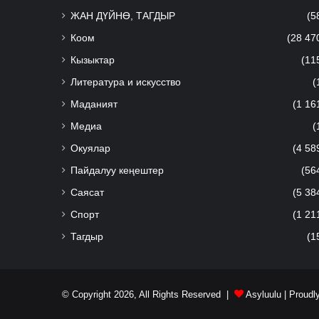
ЖАН ДҮЙНӨ, ТАГДЫР
(5
Коом
(28 47
Кызыктар
(11
Литература и искусство
(
Маданият
(1 16
Медиа
(
Окуялар
(4 58
Пайдалуу кеңештер
(56
Саясат
(5 38
Спорт
(1 21
Тагдыр
(1
© Copyright 2026, All Rights Reserved |
Asyluulu
| Proudl