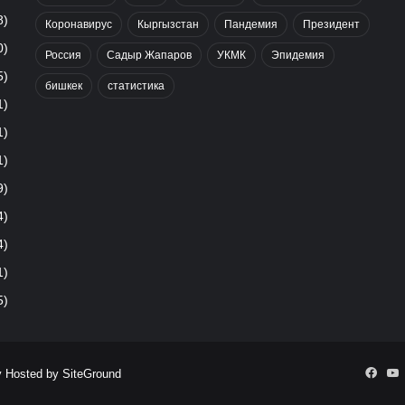
8)
Коронавирус
Кыргызстан
Пандемия
Президент
0)
Россия
Садыр Жапаров
УКМК
Эпидемия
5)
бишкек
статистика
1)
1)
1)
9)
4)
4)
1)
5)
Face
Y
y Hosted by
SiteGround