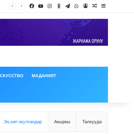
Facebook
YouTube
Instagram
Odnoklassniki
Telegram
WhatsApp
Log In
Random Article
Sidebar
ИСКУССТВО
МАДАНИЯТ
Эң көп окулгандар
Акыркы
Талкууда