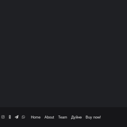
book
ouTube
Instagram
Odnoklassniki
Telegram
WhatsApp
Home
About
Team
Дүйнө
Buy now!