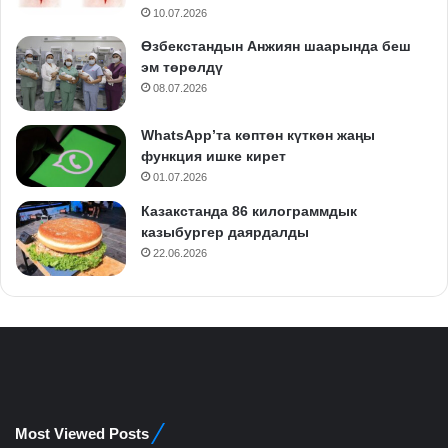
10.07.2026
Өзбекстандын Анжиян шаарында беш
эм төрөлдү
08.07.2026
WhatsApp’та көптөн күткөн жаңы
функция ишке кирет
01.07.2026
Казакстанда 86 килограммдык
казыбургер даярдалды
22.06.2026
Most Viewed Posts