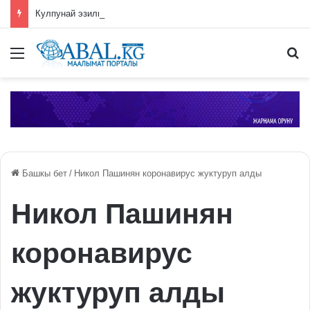
Кулпунай эзилип даамын жоготпоо үчүн туура жууш ыкмасы айтылды
Меню
П
Башкы бет
/
Никол Пашинян коронавирус жуктуруп алды
Никол Пашинян
коронавирус
жуктуруп алды