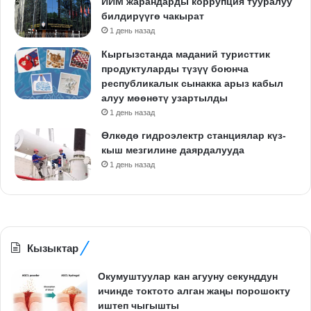
ИИМ жарандарды коррупция тууралуу
билдирүүгө чакырат
1 день назад
Кыргызстанда маданий туристтик
продуктуларды түзүү боюнча
республикалык сынакка арыз кабыл
алуу мөөнөтү узартылды
1 день назад
Өлкөдө гидроэлектр станциялар күз-
кыш мезгилине даярдалууда
1 день назад
Кызыктар
Окумуштуулар кан агууну секунддун
ичинде токтото алган жаңы порошокту
иштеп чыгышты