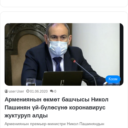
Коом
user User
01.06.2020
0
Армениянын өкмөт башчысы Никол
Пашинян үй-бүлөсүнө коронавирус
жуктуруп алды
Армениянын премьер-министри Никол Пашиняндын