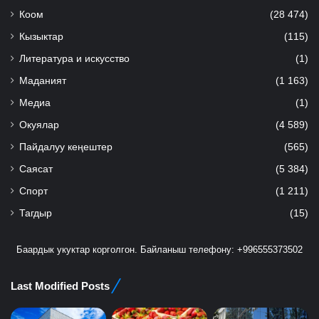
Коом
(28 474)
Кызыктар
(115)
Литература и искусство
(1)
Маданият
(1 163)
Медиа
(1)
Окуялар
(4 589)
Пайдалуу кеңештер
(565)
Саясат
(5 384)
Спорт
(1 211)
Тагдыр
(15)
Баардык укуктар корголгон. Байланыш телефону: +996555373502
Last Modified Posts