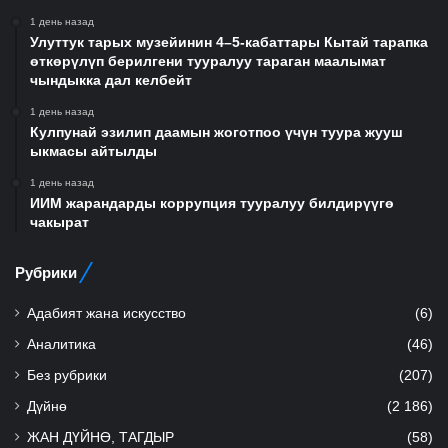
1 день назад
Улуттук тарых музейинин 4–5-кабаттары Кытай тарапка
өткөрүлүп берилгени тууралуу тараган маалымат
чындыкка дал келбейт
1 день назад
Кулпунай эзилип даамын жоготпоо үчүн туура жууш
ыкмасы айтылды
1 день назад
ИИМ жарандарды коррупция тууралуу билдирүүгө
чакырат
Рубрики
Адабият жана искусство
(6)
Аналитика
(46)
Без рубрики
(207)
Дүйнө
(2 186)
ЖАН ДҮЙНӨ, ТАГДЫР
(58)