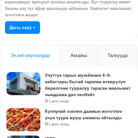
коронавирус жуктуруп алганы аныкталды. Бул тууралуу өкмөт
башчы өзү түз эфир маалында айтканын Кавполит маалымат
агенттиги жазып…
Дагы окуу »
Эң көп окулгандар
Акыркы
Талкууда
Улуттук тарых музейинин 4–5-
кабаттары Кытай тарапка өткөрүлүп
берилгени тууралуу тараган маалымат
чындыкка дал келбейт
1 день назад
Кулпунай эзилип даамын жоготпоо
үчүн туура жууш ыкмасы айтылды
1 день назад