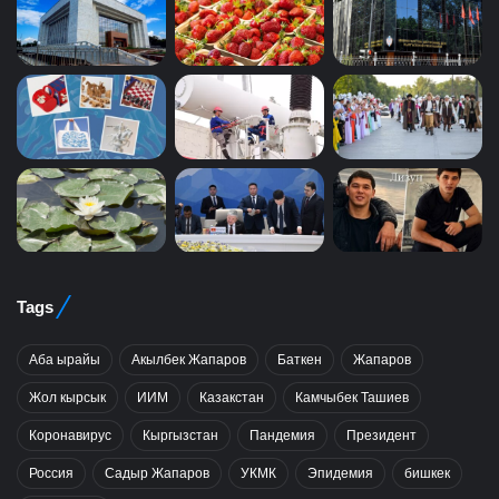
Tags
Аба ырайы
Акылбек Жапаров
Баткен
Жапаров
Жол кырсык
ИИМ
Казакстан
Камчыбек Ташиев
Коронавирус
Кыргызстан
Пандемия
Президент
Россия
Садыр Жапаров
УКМК
Эпидемия
бишкек