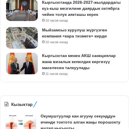
Кыргызстанда 2026-2027-жылдардагы
күз-кыш мезгилине даярдык октябрга
чейин толук аякташы керек
10 часов назад
Мыйзамсыз курулуш жүргүзгөн
компания «кара тизмеге» кирди
10 часов назад
Кыргызстан менен АКШ санкциялар
жана визалык кепилдик киргизүү
маселесин талкуулады
11 часов назад
Кызыктар
Окумуштуулар кан агууну секунддун
ичинде токтото алган жаңы порошокту
иштеп чыгышты