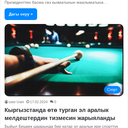
Президенттин басма сөз кызматынын маалыматына…
Дагы окуу »
Спорт
user User
17.02.2024
0
Кыргызстанда өтө турган эл аралык
мелдештердин тизмесин жарыяланды
Быйыл Бишкек шаарында бир катар эл аралык ири спорттук