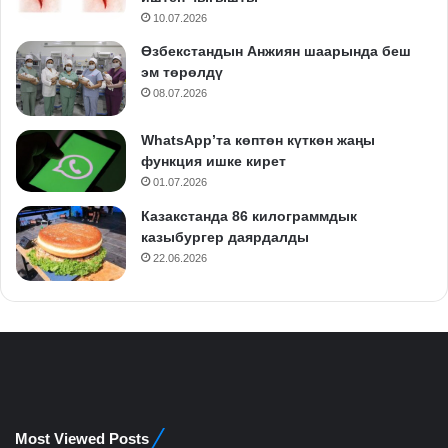
10.07.2026
Өзбекстандын Анжиян шаарында беш
эм төрөлдү
08.07.2026
WhatsApp’та көптөн күткөн жаңы
функция ишке кирет
01.07.2026
Казакстанда 86 килограммдык
казыбургер даярдалды
22.06.2026
Most Viewed Posts