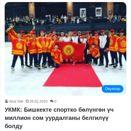
Окуялар
Abal Site
26.02.2020
0
УКМК: Бишкекте спортко бөлүнгөн үч
миллион сом уурдалганы белгилүү
болду