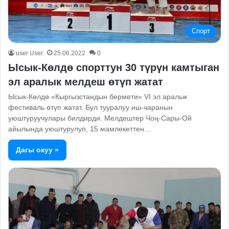
Спорт
user User
25.06.2022
0
Ысык-Көлдө спорттун 30 түрүн камтыган
эл аралык мелдеш өтүп жатат
Ысык-Көлдө «Кыргызстандын бермети» VI эл аралык
фестиваль өтүп жатат. Бул тууралуу иш-чаранын
уюштуруучулары билдирди. Мелдештер Чоң-Сары-Ой
айылында уюштурулуп, 15 мамлекеттен…
Дагы окуу »