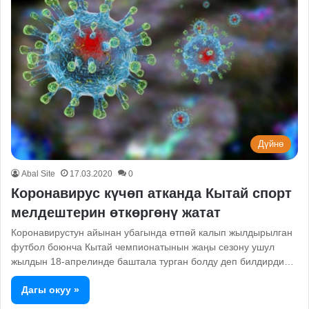
Дүйнө
Abal Site
17.03.2020
0
Коронавирус күчөп атканда Кытай спорт
мелдештерин өткөргөнү жатат
Коронавирустун айынан убагында өтпөй калып жылдырылган
футбол боюнча Кытай чемпионатынын жаңы сезону ушул
жылдын 18-апрелинде баштала турган болду деп билдирди…
Дагы окуу »