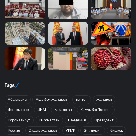
Tags
Аба ырайы
Акылбек Жапаров
Баткен
Жапаров
Жол кырсык
ИИМ
Казакстан
Камчыбек Ташиев
Коронавирус
Кыргызстан
Пандемия
Президент
Россия
Садыр Жапаров
УКМК
Эпидемия
бишкек