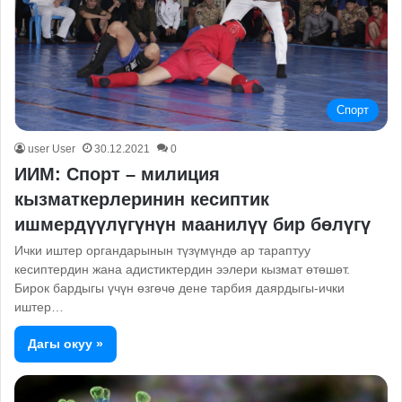
Спорт
user User
30.12.2021
0
ИИМ: Спорт – милиция
кызматкерлеринин кесиптик
ишмердүүлүгүнүн маанилүү бир бөлүгү
Ички иштер органдарынын түзүмүндө ар тараптуу
кесиптердин жана адистиктердин ээлери кызмат өтөшөт.
Бирок бардыгы үчүн өзгөчө дене тарбия даярдыгы-ички
иштер…
Дагы окуу »