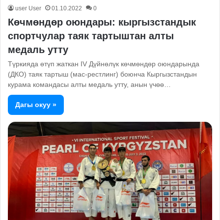
user User
01.10.2022
0
Көчмөндөр оюндары: кыргызстандык
спортчулар таяк тартыштан алты
медаль утту
Түркияда өтүп жаткан IV Дүйнөлүк көчмөндөр оюндарында
(ДКО) таяк тартыш (мас-рестлинг) боюнча Кыргызстандын
курама командасы алты медаль утту, анын үчөө…
Дагы окуу »