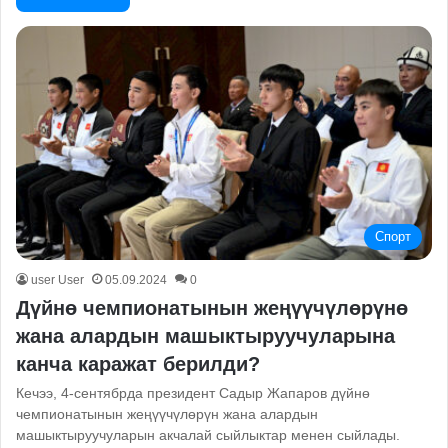
Спорт
user User
05.09.2024
0
Дүйнө чемпионатынын жеңүүчүлөрүнө
жана алардын машыктыруучуларына
канча каражат берилди?
Кечээ, 4-сентябрда президент Садыр Жапаров дүйнө
чемпионатынын жеңүүчүлөрүн жана алардын
машыктыруучуларын акчалай сыйлыктар менен сыйлады.