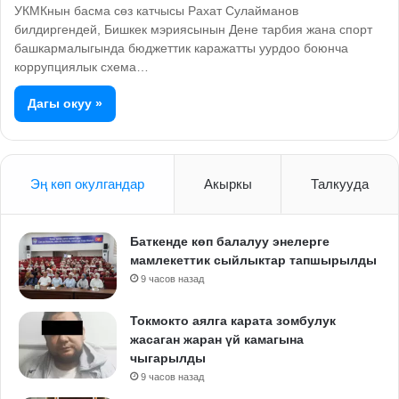
УКМКнын басма сөз катчысы Рахат Сулайманов
билдиргендей, Бишкек мэриясынын Дене тарбия жана спорт
башкармалыгында бюджеттик каражатты уурдоо боюнча
коррупциялык схема…
Дагы окуу »
Эң көп окулгандар
Акыркы
Талкууда
Баткенде көп балалуу энелерге
мамлекеттик сыйлыктар тапшырылды
9 часов назад
Токмокто аялга карата зомбулук
жасаган жаран үй камагына
чыгарылды
9 часов назад