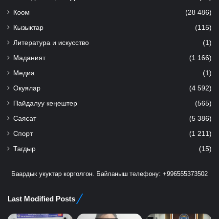
Коом
(28 486)
Кызыктар
(115)
Литература и искусство
(1)
Маданият
(1 166)
Медиа
(1)
Окуялар
(4 592)
Пайдалуу кеңештер
(565)
Саясат
(5 386)
Спорт
(1 211)
Тагдыр
(15)
Баардык укуктар корголгон. Байланыш телефону: +996555373502
Last Modified Posts