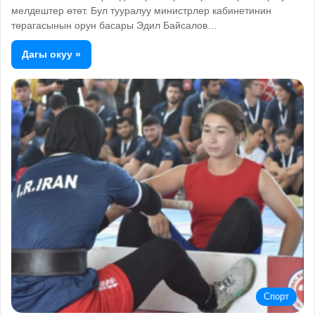
мелдештер өтөт. Бул тууралуу министрлер кабинетинин
төрагасынын орун басары Эдил Байсалов…
Дагы окуу »
Спорт