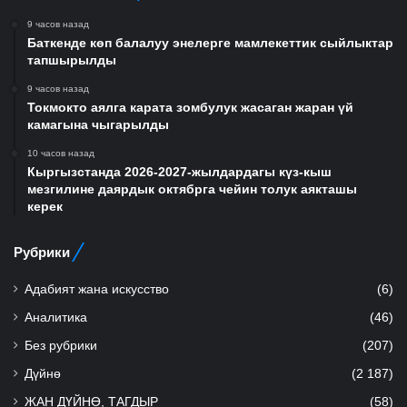
9 часов назад
Баткенде көп балалуу энелерге мамлекеттик сыйлыктар
тапшырылды
9 часов назад
Токмокто аялга карата зомбулук жасаган жаран үй
камагына чыгарылды
10 часов назад
Кыргызстанда 2026-2027-жылдардагы күз-кыш
мезгилине даярдык октябрга чейин толук аякташы
керек
Рубрики
Адабият жана искусство
(6)
Аналитика
(46)
Без рубрики
(207)
Дүйнө
(2 187)
ЖАН ДҮЙНӨ, ТАГДЫР
(58)