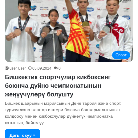
Спорт
user User
05.09.2024
0
Бишкектик спортчулар кикбоксинг
боюнча дүйнө чемпионатынын
жеңүүчүлөрү болушту
Бишкек шаарынын мэриясынын Дене тарбия жана спорт,
туризм жана жаштар иштери боюнча башкармалыгынын
колдоосу менен кикбоксчулар дүйнөлүк чемпионатка
катышып, байгелүү…
Дагы окуу »