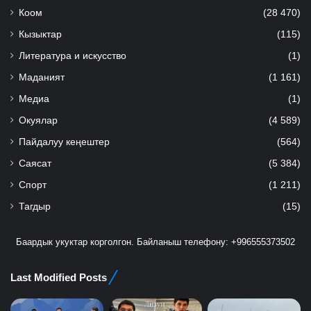
Коом
(28 470)
Кызыктар
(115)
Литература и искусство
(1)
Маданият
(1 161)
Медиа
(1)
Окуялар
(4 589)
Пайдалуу кеңештер
(564)
Саясат
(5 384)
Спорт
(1 211)
Тагдыр
(15)
Баардык укуктар корголгон. Байланыш телефону: +996555373502
Last Modified Posts