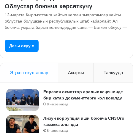
Облустар боюнча көрсөткүчү
12-мартта Кыргызстанга кайтып келген зыяратчылар кайсы
облустан болушканын республикалык штаб кабарлайт. Ал
боюнча умрага барып келгендердин саны:— Баткен облусу —
…
Дагы окуу »
Эң көп окулгандар
Акыркы
Талкууда
Евразия өкмөттөр аралык кеңешинде
бир катар документтерге кол коюлду
8 часов назад
Лизун коррупция иши боюнча СИЗОго
камакка алынды
8 часов назад