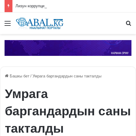
Лизун коррупция иши боюнча СИЗОго камакка алынды
Меню
П
Башкы бет
/
Умрага баргандардын саны такталды
Умрага
баргандардын саны
такталды