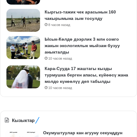
Кыргыз-тажик чек арасынын 160
чакырымына зым тосулду
8 часов назад
Ысык-Көлдө дээрлик 3 млн сомго
жакын экологиялык мыйзам бузуу
аныкталды
10 часов назад
Кара-Сууда 17 жаштагы кызды
турмушка берген апасы, күйөөсү жана
молдо күнөөлүү деп табылды
10 часов назад
Кызыктар
Окумуштуулар кан агууну секунддун