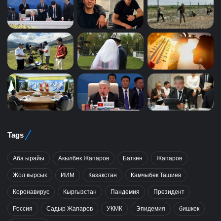
Tags
Аба ырайы
Акылбек Жапаров
Баткен
Жапаров
Жол кырсык
ИИМ
Казакстан
Камчыбек Ташиев
Коронавирус
Кыргызстан
Пандемия
Президент
Россия
Садыр Жапаров
УКМК
Эпидемия
бишкек