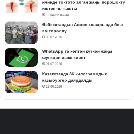
ичинде токтото алган жаңы порошокту
иштеп чыгышты
4 недели назад
Өзбекстандын Анжиян шаарында беш
эм төрөлдү
08.07.2026
WhatsApp’та көптөн күткөн жаңы
функция ишке кирет
01.07.2026
Казакстанда 86 килограммдык
казыбургер даярдалды
22.06.2026