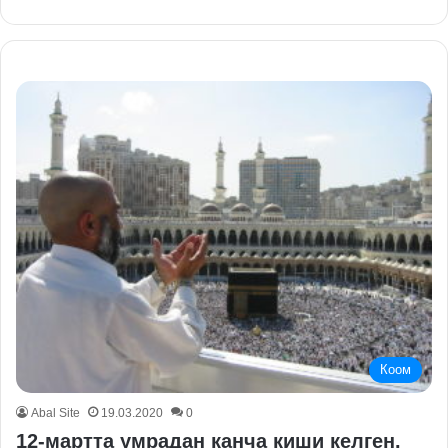
Коом
Abal Site
19.03.2020
0
12-мартта умрадан канча киши келген.