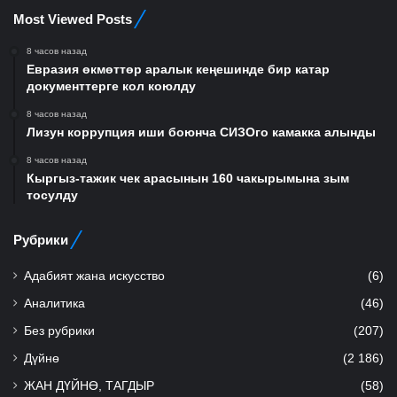
Most Viewed Posts
8 часов назад
Евразия өкмөттөр аралык кеңешинде бир катар
документтерге кол коюлду
8 часов назад
Лизун коррупция иши боюнча СИЗОго камакка алынды
8 часов назад
Кыргыз-тажик чек арасынын 160 чакырымына зым
тосулду
Рубрики
Адабият жана искусство
(6)
Аналитика
(46)
Без рубрики
(207)
Дүйнө
(2 186)
ЖАН ДҮЙНӨ, ТАГДЫР
(58)