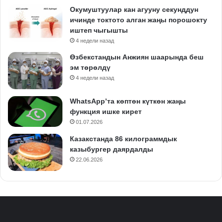
Окумуштуулар кан агууну секунддун
ичинде токтото алган жаңы порошокту
иштеп чыгышты
4 недели назад
Өзбекстандын Анжиян шаарында беш
эм төрөлдү
4 недели назад
WhatsApp’та көптөн күткөн жаңы
функция ишке кирет
01.07.2026
Казакстанда 86 килограммдык
казыбургер даярдалды
22.06.2026