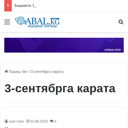
Бишкекте 120 көчөдө жол оңдоо иштери жүрүп жатат
Меню
П
Башкы бет
/
3-сентябрга карата
3-сентябрга карата
user User
03.09.2020
0