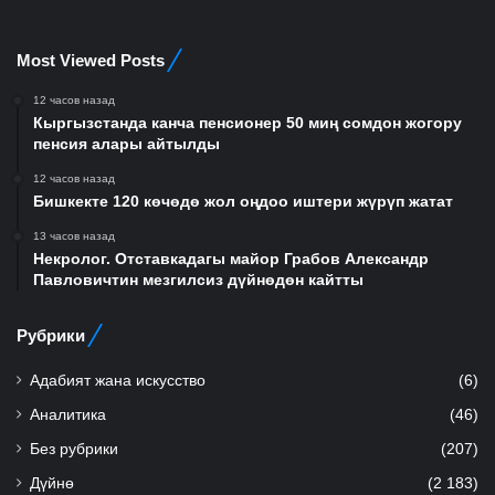
Most Viewed Posts
12 часов назад
Кыргызстанда канча пенсионер 50 миң сомдон жогору
пенсия алары айтылды
12 часов назад
Бишкекте 120 көчөдө жол оңдоо иштери жүрүп жатат
13 часов назад
Некролог. Отставкадагы майор Грабов Александр
Павловичтин мезгилсиз дүйнөдөн кайтты
Рубрики
Адабият жана искусство
(6)
Аналитика
(46)
Без рубрики
(207)
Дүйнө
(2 183)