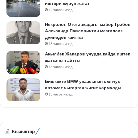
иштери жүрүп жатат
12 часов назад
Некролог. Отставкадагы майор Грабов
Александр Павловичтин мезгилсиз
дүйнөдөн кайтты
13 часов назад
Акылбек Жапаров учурда кайда иштеп
жатканын айтты
13 часов назад
Бишкекте BMW унаасынан оюнчук
автомат чыгарган жигит кармалды
13 часов назад
Кызыктар