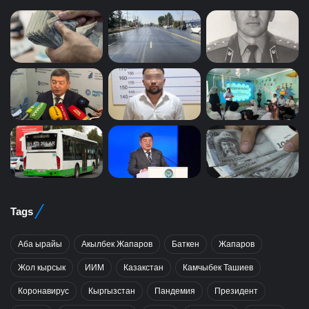
Tags
Аба ырайы
Акылбек Жапаров
Баткен
Жапаров
Жол кырсык
ИИМ
Казакстан
Камчыбек Ташиев
Коронавирус
Кыргызстан
Пандемия
Президент