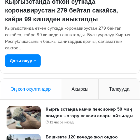
Кыргызстанда өткөн суткада
коронавирустан 279 бейтап сакайса,
кайра 99 кишиден аныкталды
Кыргызстанда өткөн суткада коронавирустан 279 бейтап
сакайса, кайра 99 кишиден аныкталды. Бул тууралуу Кыргыз
Республикасынын башкы санитардык врачы, саламаттык
сактоо…
Дагы окуу »
Эң көп окулгандар
Акыркы
Талкууда
Кыргызстанда канча пенсионер 50 миң
сомдон жогору пенсия алары айтылды
12 часов назад
Бишкекте 120 көчөдө жол оңдоо