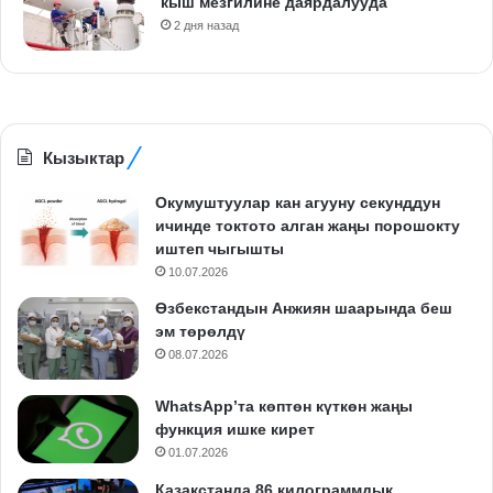
кыш мезгилине даярдалууда
2 дня назад
Кызыктар
Окумуштуулар кан агууну секунддун
ичинде токтото алган жаңы порошокту
иштеп чыгышты
10.07.2026
Өзбекстандын Анжиян шаарында беш
эм төрөлдү
08.07.2026
WhatsApp’та көптөн күткөн жаңы
функция ишке кирет
01.07.2026
Казакстанда 86 килограммдык