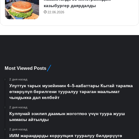
казыбургер даярдалды
22.06.2026
Most Viewed Posts
2 дня назад
Улуттук тарых музейинин 4–5-кабаттары Кытай тарапка
өткөрүлүп берилгени тууралуу тараган маалымат
чындыкка дал келбейт
2 дня назад
Кулпунай эзилип даамын жоготпоо үчүн туура жууш
ыкмасы айтылды
2 дня назад
ИИМ жарандарды коррупция тууралуу билдирүүгө