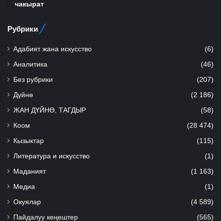
чакырат
Рубрики
Адабият жана искусство
(6)
Аналитика
(46)
Без рубрики
(207)
Дүйнө
(2 186)
ЖАН ДҮЙНӨ, ТАГДЫР
(58)
Коом
(28 474)
Кызыктар
(115)
Литература и искусство
(1)
Маданият
(1 163)
Медиа
(1)
Окуялар
(4 589)
Пайдалуу кеңештер
(565)