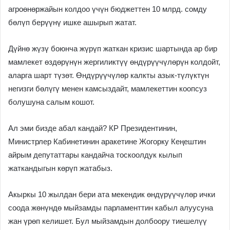
агроөнөржайын колдоо үчүн бюджеттен 10 млрд. сомду
бөлүп берүүнү ишке ашырып жатат.
Дүйнө жүзү боюнча жүрүп жаткан кризис шартында ар бир
мамлекет өздөрүнүн жергиликтүү өндүрүүчүлөрүн колдойт,
аларга шарт түзөт. Өндүрүүчүлөр калкты азык-түлүктүн
негизги бөлүгү менен камсыздайт, мамлекеттин коопсуз
болушуна салым кошот.
Ал эми бизде абал кандай? КР Президентинин,
Министрлер Кабинетинин аракетине Жогорку Кеңештин
айрым депутаттары кандайча тоскоолдук кылып
жаткандыгын көрүп жатабыз.
Акыркы 10 жылдан бери ата мекендик өндүрүүчүлөр ички
соода жөнүндө мыйзамды парламенттин кабыл алуусуна
жан үрөп келишет. Бул мыйзамдын долбоору тиешелүү