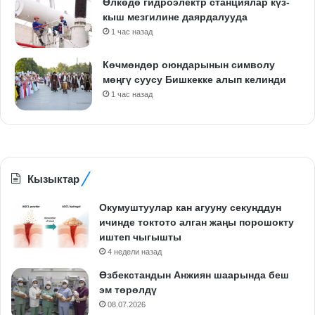
Өлкөдө гидроэлектр станциялар күз-
кыш мезгилине даярдалууда
1 час назад
Көчмөндөр оюндарынын символу
мөңгү суусу Бишкекке алып келинди
1 час назад
Кызыктар
Окумуштуулар кан агууну секунддун
ичинде токтото алган жаңы порошокту
иштеп чыгышты
4 недели назад
Өзбекстандын Анжиян шаарында беш
эм төрөлдү
08.07.2026