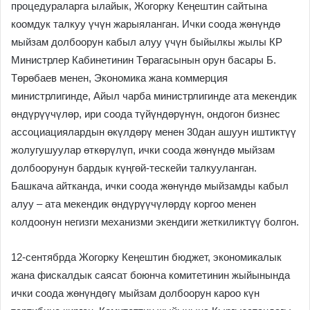
процедураларга ылайык, Жогорку Кеңештин сайтына
коомдук талкуу үчүн жарыяланган. Ички соода жөнүндө
мыйзам долбоорун кабыл алуу үчүн быйылкы жылы КР
Министрлер Кабинетинин Төрагасынын орун басары Б.
Төрөбаев менен, Экономика жана коммерция
министрлигинде, Айыл чарба министрлигинде ата мекендик
өндүрүүчүлөр, ири соода түйүндөрүнүн, ондогон бизнес
ассоциациялардын өкүлдөрү менен 30дан ашуун иштиктүү
жолугушуулар өткөрүлүп, ички соода жөнүндө мыйзам
долбоорунун бардык күңгөй-тескейи талкууланган.
Башкача айтканда, ички соода жөнүндө мыйзамды кабыл
алуу – ата мекендик өндүрүүчүлөрдү коргоо менен
колдоонун негизги механизми экендиги жеткиликтүү болгон.
12-сентябрда Жогорку Кеңештин бюджет, экономикалык
жана фискалдык саясат боюнча комитетинин жыйынында
ички соода жөнүндөгү мыйзам долбоорун кароо күн