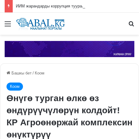
ИИМ жарандарды коррупция тууралуу билдирүүгө чакырат
Меню
П
Башкы бет
/
Коом
Коом
Өнүгө турган өлкө өз
өндүрүүчүлөрүн колдойт!
КР Агроөнөржай комплексин
өнүктүрүү