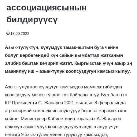
ассоциациясынын
билдирүүсү
13.09.2022
Азык-түлүктүн, күнүмдүк тамак-аштын буга чейин
болуп көрбөгөндөй күн сайын кымбаттап жатканын
элибиз баштан кечирип жатат. Кыргызстан үчүн азыр эң
маанилүү иш – азык-түлүк коопсуздугун камсыз кылуу
.
Азык-түлүк коопсуздугун камсыздоо мамлекетибиздин
коопсуздугу менен түздөн-түз байланыштуу. Бул багытта
КР Президенти С. Жапаров 2021-жылдын 8-февралында
агроөнөржай комплексин өнүктүрүү боюнча жарлыкка кол
койгон. Министрлер Кабинетинин төрагасы А. Жапаров
өлкөнүн азык-түлүк коопсуздугунун алдын алуу үчүн
негизги 9 азык-түлүк менен туруктуу камсыздоо,