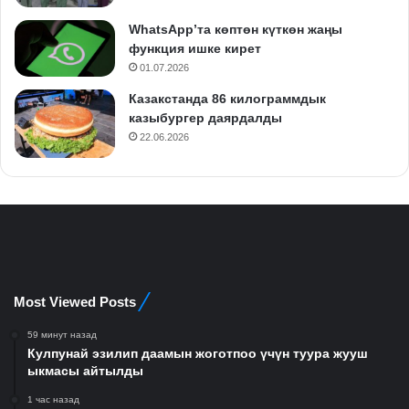
WhatsApp’та көптөн күткөн жаңы
функция ишке кирет
01.07.2026
Казакстанда 86 килограммдык
казыбургер даярдалды
22.06.2026
Most Viewed Posts
59 минут назад
Кулпунай эзилип даамын жоготпоо үчүн туура жууш
ыкмасы айтылды
1 час назад