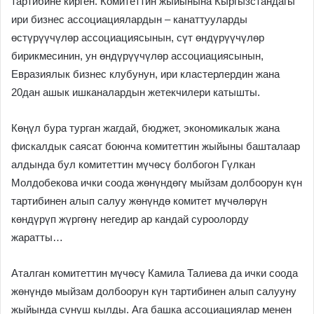
тартибине кирген. Комитеттин жыйынына Кыргызстандагы
ири бизнес ассоциациялардын – канаттууларды
өстүрүүчүлөр ассоциациясынын, сүт өндүрүүчүлөр
бирикмесинин, ун өндүрүүчүлөр ассоциациясынын,
Евразиялык бизнес клубунун, ири кластерлердин жана
20дан ашык ишканалардын жетекчилери катышты.
Көңүл бура турган жагдай, бюджет, экономикалык жана
фискалдык саясат боюнча комитеттин жыйыны башталаар
алдында бул комитеттин мүчөсү болбогон Гүлкан
Молдобекова ички соода жөнүндөгү мыйзам долбоорун күн
тартибинен алып салуу жөнүндө комитет мүчөлөрүн
көндүрүп жүргөнү негедир ар кандай суроолорду
жаратты…
Аталган комитеттин мүчөсү Камила Талиева да ички соода
жөнүндө мыйзам долбоорун күн тартибинен алып салууну
жыйында сунуш кылды. Ага башка ассоциациялар менен