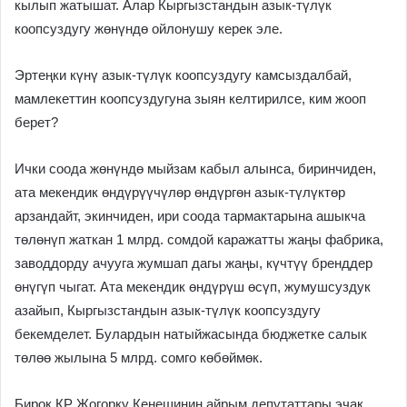
кылып жатышат. Алар Кыргызстандын азык-түлүк
коопсуздугу жөнүндө ойлонушу керек эле.
Эртеңки күнү азык-түлүк коопсуздугу камсыздалбай,
мамлекеттин коопсуздугуна зыян келтирилсе, ким жооп
берет?
Ички соода жөнүндө мыйзам кабыл алынса, биринчиден,
ата мекендик өндүрүүчүлөр өндүргөн азык-түлүктөр
арзандайт, экинчиден, ири соода тармактарына ашыкча
төлөнүп жаткан 1 млрд. сомдой каражатты жаңы фабрика,
заводдорду ачууга жумшап дагы жаңы, күчтүү бренддер
өнүгүп чыгат. Ата мекендик өндүрүш өсүп, жумушсуздук
азайып, Кыргызстандын азык-түлүк коопсуздугу
бекемделет. Булардын натыйжасында бюджетке салык
төлөө жылына 5 млрд. сомго көбөймөк.
Бирок КР Жогорку Кеңешинин айрым депутаттары эчак