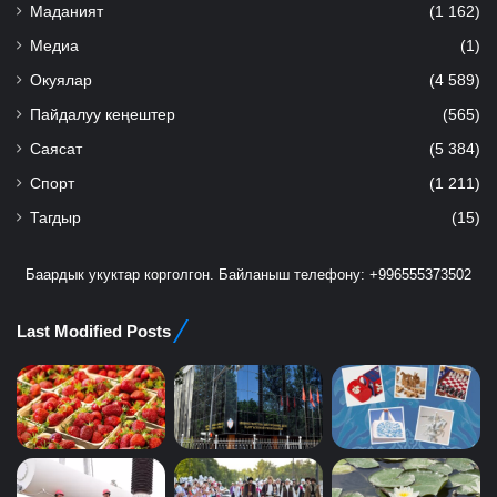
Маданият
(1 162)
Медиа
(1)
Окуялар
(4 589)
Пайдалуу кеңештер
(565)
Саясат
(5 384)
Спорт
(1 211)
Тагдыр
(15)
Баардык укуктар корголгон. Байланыш телефону: +996555373502
Last Modified Posts