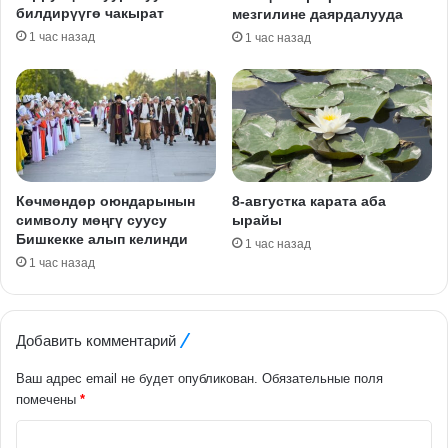
билдирүүгө чакырат
мезгилине даярдалууда
1 час назад
1 час назад
Көчмөндөр оюндарынын
8-августка карата аба
символу мөңгү суусу
ырайы
Бишкекке алып келинди
1 час назад
1 час назад
Добавить комментарий
Ваш адрес email не будет опубликован.
Обязательные поля
помечены
*
К