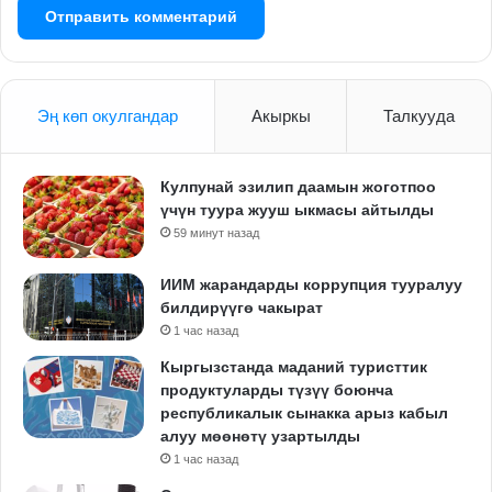
Эң көп окулгандар
Акыркы
Талкууда
Кулпунай эзилип даамын жоготпоо
үчүн туура жууш ыкмасы айтылды
59 минут назад
ИИМ жарандарды коррупция тууралуу
билдирүүгө чакырат
1 час назад
Кыргызстанда маданий туристтик
продуктуларды түзүү боюнча
республикалык сынакка арыз кабыл
алуу мөөнөтү узартылды
1 час назад