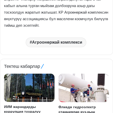
кабыл алына турган мыйзам долбооруна азыр дагы
тоскоолдук жаратып жатышат. КР Агроөнөржай комплексин
өнүктүрүү ассоциациясы бул маселени коомчулук билүүгө
тийиш деп эсептейт.
Агроонөржай комплекси
Тектеш кабарлар
ИИМ жарандарды
Өлкөдө гидроэлектр
коррупция тууралуу
станциялар күз-кыш