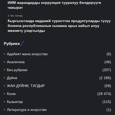
ИИМ жарандарды коррупция тууралуу билдирүүгө
чакырат
1 час назад
Кыргызстанда маданий туристтик продуктуларды түзүү
боюнча республикалык сынакка арыз кабыл алуу
мөөнөтү узартылды
Рубрики
Адабият жана искусство
(6)
Аналитика
(46)
Без рубрики
(207)
Дүйнө
(2 186)
ЖАН ДҮЙНӨ, ТАГДЫР
(58)
Коом
(28 474)
Кызыктар
(115)
Литература и искусство
(1)