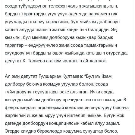
соода түйүндөрүнөн телефон чалып жатышкандыгын,
бардык тараптарды угуу үчүн адегенде парламенттик
угууларды өткөрүү керектигин, бул мыйзам долбоорун
кабыл алууда шашып жатышкандыгын билдирди. Эң
кызыгы, бул мыйзам долбооруна кызыкдар бардык
тараптар – өндүрүүчүлөр жана соода тармактарынын
өкүлдөрүнүн бардыгы ошол жыйында катышып отурса да,
депутат К. Талиева ага ким чалганын айткан жок.
Ал эми депутат Гулшаркан Култаева: “Бул мыйзам
долбоору боюнча коомдук угуулар болгон, соода
түйүндөрүнүн сунуштары эске алынган. Ички соода
жөнүндө мыйзам долбоору президенттин өткөн жылдын 8-
февралындагы агроөнөржай комплексин өнүктүрүү боюнча
жарлыгын ишке ашыруу үчүн иштелип чыккан. Бүгүн жок
дегенде долбоордун концепциясын кабыл алуу зарыл.
Эгерде кимдир бирөөлөрдө кошумча сунуштар болсо,