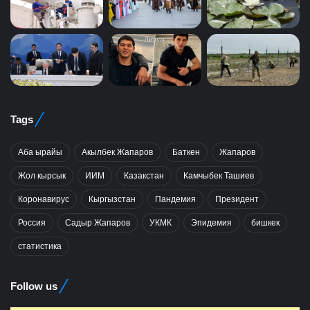
Tags
Аба ырайы
Акылбек Жапаров
Баткен
Жапаров
Жол кырсык
ИИМ
Казакстан
Камчыбек Ташиев
Коронавирус
Кыргызстан
Пандемия
Президент
Россия
Садыр Жапаров
УКМК
Эпидемия
бишкек
статистика
Follow us