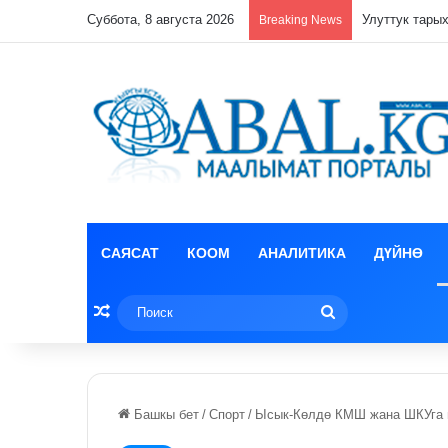
Суббота, 8 августа 2026
Breaking News
САЯСАТ
КООМ
АНАЛИТИКА
ДҮЙНӨ
Random Article
Поиск
Башкы бет
/
Спорт
/
Ысык-Көлдө КМШ жана ШКУга м