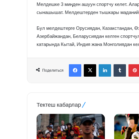
Мелдешке 3 миңден ашуун спортчу келет. Алар
сынашышат. Мелдештерден тышкары маданий 
Бул мелдештерге Орусиядан, Казакстандан, Ө
Азербайжандан, Беларусиядан келген спортчу
катарында Кытай, Индия жана Монголиядан кел
Facebook
X
LinkedIn
Tumblr
Поделиться
Тектеш кабарлар