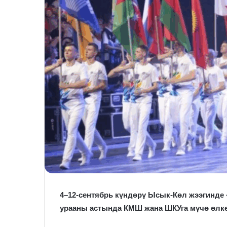
4–12-сентябрь күндөрү Ысык-Көл жээгинде
урааны астында КМШ жана ШКУга мүчө өлкө