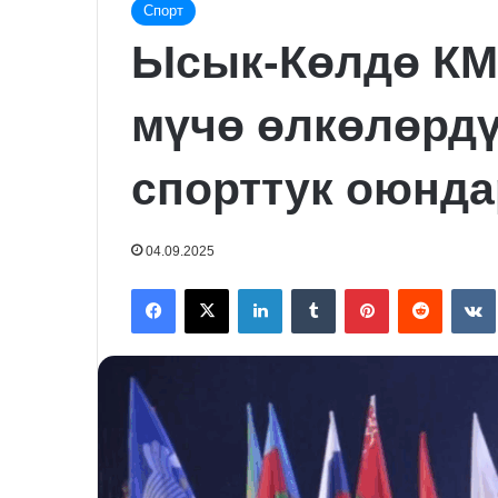
Спорт
Ысык-Көлдө КМ
мүчө өлкөлөрдү
спорттук оюнда
04.09.2025
Facebook
X
LinkedIn
Tumblr
Pinterest
Reddit