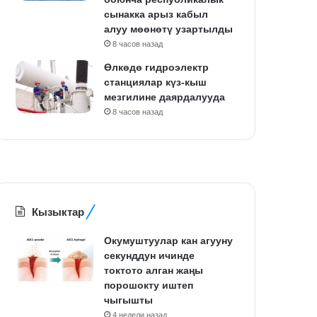
сынакка арыз кабыл
алуу мөөнөтү узартылды
8 часов назад
Өлкөдө гидроэлектр
станциялар күз-кыш
мезгилине даярдалууда
8 часов назад
Кызыктар
Окумуштуулар кан агууну
секунддун ичинде
токтото алган жаңы
порошокту иштеп
чыгышты
4 недели назад