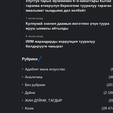
Улуттук тарых музейинин 4–5-кабаттары Кытай
тарапка өткөрүлүп берилгени тууралуу тараган
маалымат чындыкка дал келбейт
7 часов назад
Кулпунай эзилип даамын жоготпоо үчүн туура
жууш ыкмасы айтылды
8 часов назад
ИИМ жарандарды коррупция тууралуу
билдирүүгө чакырат
Рубрики
Адабият жана искусство
(
Аналитика
(4
Без рубрики
(20
Дүйнө
(2 18
ЖАН ДҮЙНӨ, ТАГДЫР
(5
Коом
(28 47