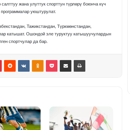
 салттуу жана улуттук спорттун түрлөрү боюнча күч
программалар уюштурулат.
збекстандан, Тажикстандан, Түркмөнстандан,
лар катышат. Ошондой эле туруктуу катышуучулардын
ген спортчулар да бар.
Pinterest
Reddit
VKontakte
Odnoklassniki
Pocket
Share via Email
Print