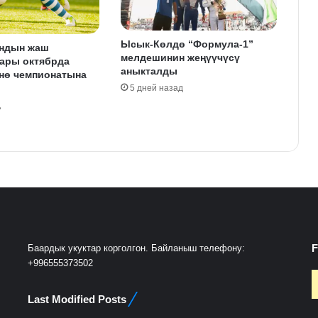
Ысык-Көлдө “Формула-1”
ндын жаш
мелдешинин жеңүүчүсү
ары октябрда
аныкталды
йнө чемпионатына
5 дней назад
д
F
Баардык укуктар корголгон. Байланыш телефону:
+996555373502
Last Modified Posts