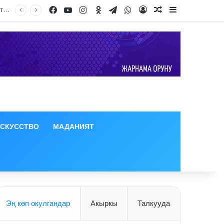
Facebook
YouTube
Instagram
Odnoklassniki
Telegram
WhatsApp
Log In
Random Article
Sidebar
Улуттук тарых музейинин 4–5-кабаттары Кытай тарапка өткөрүлүп берилгени тууралуу тараган маалымат чындыкка дал келбейт
ИСКУССТВО
МАДАНИЯТ
Эң көп окулгандар
Акыркы
Талкууда