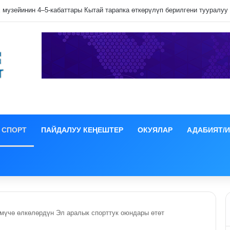
СПОРТ
ПАЙДАЛУУ КЕҢЕШТЕР
ОКУЯЛАР
АДАБИЯТ/
үчө өлкөлөрдүн Эл аралык спорттук оюндары өтөт