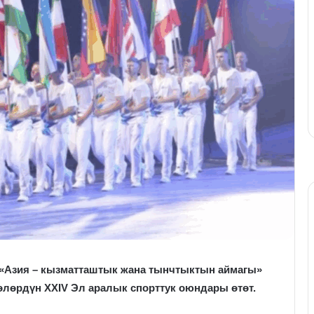
 «Азия – кызматташтык жана тынчтыктын аймагы»
лөрдүн XXIV Эл аралык спорттук оюндары өтөт.