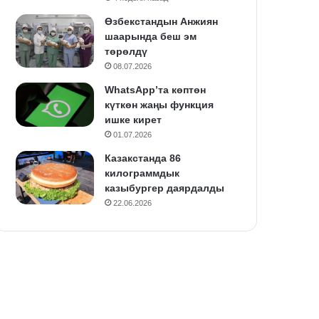
Өзбекстандын Анжиян
шаарында беш эм
төрөлдү
08.07.2026
WhatsApp’та көптөн
күткөн жаңы функция
ишке кирет
01.07.2026
Казакстанда 86
килограммдык
казыбургер даярдалды
22.06.2026