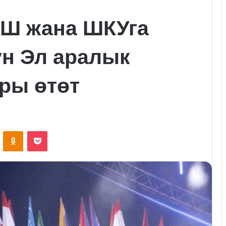
Ш жана ШКУга
н Эл аралык
ры өтөт
VKontakte
Odnoklassniki
Pocket