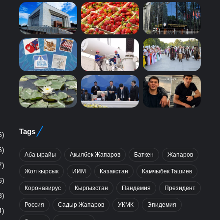
Tags
6)
6)
Аба ырайы
Акылбек Жапаров
Баткен
Жапаров
7)
Жол кырсык
ИИМ
Казакстан
Камчыбек Ташиев
6)
Коронавирус
Кыргызстан
Пандемия
Президент
8)
Россия
Садыр Жапаров
УКМК
Эпидемия
4)