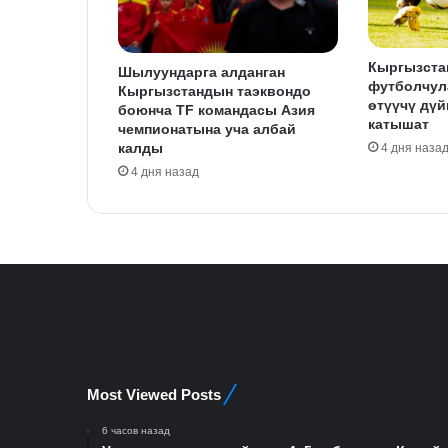
Кыргызста
Шылуундарга алданган
футболчул
Кыргызстандын таэквондо
өтүүчү дү
боюнча TF командасы Азия
катышат
чемпионатына уча албай
калды
4 дня наза
4 дня назад
Most Viewed Posts
6 часов назад