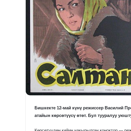
Бишкекте 12-май күнү режиссер Василий П
атайын көрсөтүүсү өтөт. Бул тууралуу уюш
Көрсөтүүдөн кийин чакырылган коноктор — ре