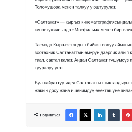
Толомушова менен талкуу уюштурулат.
«Салтанат» — кыргыз кинематографиясындагы 
киностудиясында «Мосфильм» менен биргелик
Тасмада Кыргызстандын бийик тоолуу аймагын
зоотехник Салтанаттын өмүрүн дээрлик алып 
таап, сактап калат. Андан Салтанат түшүмсү
тууралуу угат.
Бул кайраттуу идея Салтанатты шыктандырып
жакын досу жана ишенимдүү өнөктөшүнө айлан
Facebook
X
LinkedIn
Tumblr
Поделиться