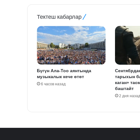
Тектеш кабарлар
Бүгүн Ала-Тоо аянтында
Сентябрда
музыкалык кече өтөт
тарыхын б
каган» тас
6 часов назад
баштайт
2 дня наза