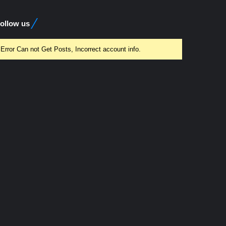
ollow us
Error Can not Get Posts, Incorrect account info.