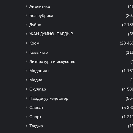
Аналитика
(4
Без рубрики
(20
Дүйнө
(2 18
ЖАН ДҮЙНӨ, ТАГДЫР
(5
Коом
(28 46
Кызыктар
(11
Литература и искусство
(
Маданият
(1 16
Медиа
(
Окуялар
(4 58
Пайдалуу кеңештер
(56
Саясат
(5 38
Спорт
(1 21
Тагдыр
(1