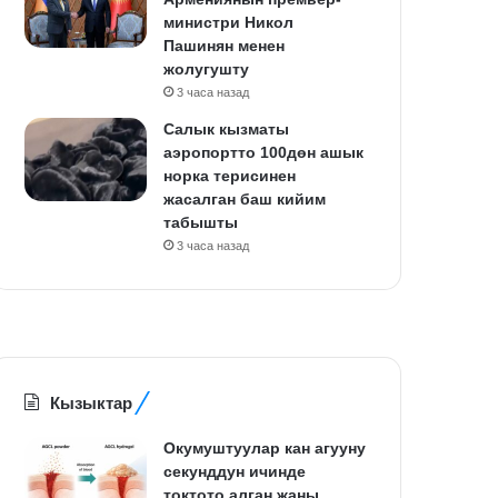
министри Никол
Пашинян менен
жолугушту
3 часа назад
Салык кызматы
аэропортто 100дөн ашык
норка терисинен
жасалган баш кийим
табышты
3 часа назад
Кызыктар
Окумуштуулар кан агууну
секунддун ичинде
токтото алган жаңы