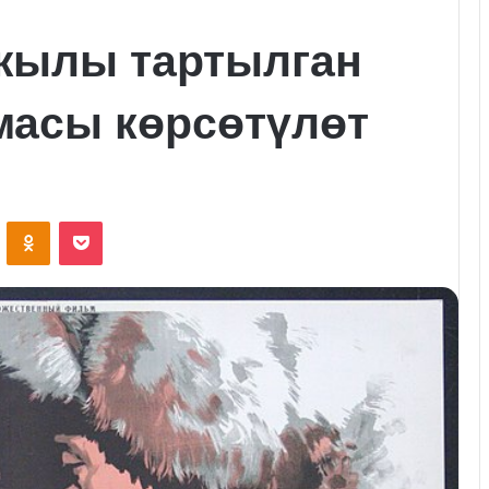
-жылы тартылган
масы көрсөтүлөт
VKontakte
Odnoklassniki
Pocket