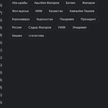
Аба ырайы
Акылбек Жапаров
Баткен
Жапаров
6)
Жол кырсык
ИИМ
Казакстан
Камчыбек Ташиев
7)
Коронавирус
Кыргызстан
Пандемия
Президент
5)
8)
Россия
Садыр Жапаров
УКМК
Эпидемия
9)
бишкек
статистика
5)
1)
1)
1)
6)
4)
3)
1)
5)