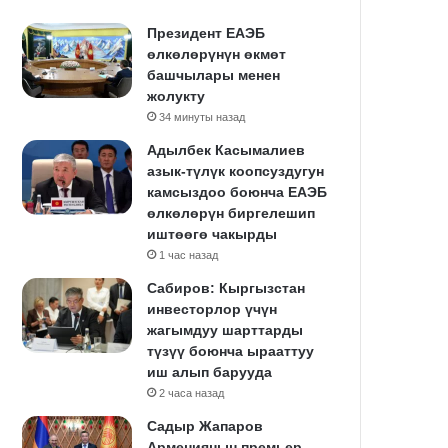
Президент ЕАЭБ
өлкөлөрүнүн өкмөт
башчылары менен
жолукту
34 минуты назад
Адылбек Касымалиев
азык-түлүк коопсуздугун
камсыздоо боюнча ЕАЭБ
өлкөлөрүн биргелешип
иштөөгө чакырды
1 час назад
Сабиров: Кыргызстан
инвесторлор үчүн
жагымдуу шарттарды
түзүү боюнча ырааттуу
иш алып барууда
2 часа назад
Садыр Жапаров
Армениянын премьер-