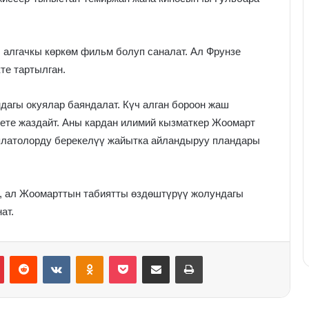
алгачкы көркөм фильм болуп саналат. Ал Фрунзе
те тартылган.
дагы окуялар баяндалат. Күч алган бороон жаш
кете жаздайт. Аны кардан илимий кызматкер Жоомарт
з платолорду берекелүү жайытка айландыруу пландары
, ал Жоомарттын табиятты өздөштүрүү жолундагы
ат.
Pinterest
Reddit
VKontakte
Odnoklassniki
Pocket
Share via Email
Print