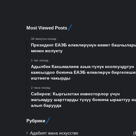
Most Viewed Posts
34 минуты назад
Президент ЕАЭБ өлкөлөрүнүн өкмөт башчылар
менен жолукту
1 час назад
Адылбек Касымалиев азык-түлүк коопсуздугун
камсыздоо боюнча ЕАЭБ өлкөлөрүн биргелеши
иштөөгө чакырды
2 часа назад
Сабиров: Кыргызстан инвесторлор үчүн
жагымдуу шарттарды түзүү боюнча ырааттуу и
алып барууда
Рубрики
Адабият жана искусство
(