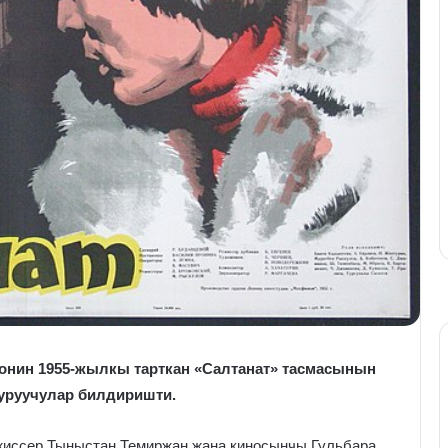
ронин 1955-жылкы тарткан «Салтанат» тасмасынын
туруучулар билдиришти.
жиссер Тыныстан Темиржан жана киносынчы Гульбара