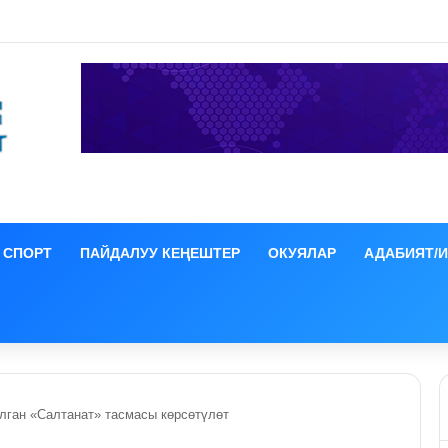
СПОРТ
ПАЙДАЛУУ КЕҢЕШТЕР
ОКУЯЛАР
АДАБИЯТ/
лган «Салтанат» тасмасы көрсөтүлөт