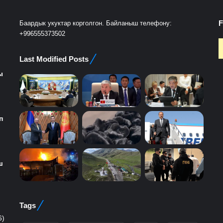
F
Баардык укуктар корголгон. Байланыш телефону:
+996555373502
Last Modified Posts
ы
п
ш
Tags
6)