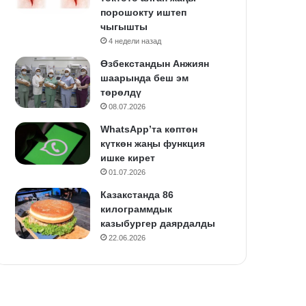
порошокту иштеп
чыгышты
4 недели назад
Өзбекстандын Анжиян
шаарында беш эм
төрөлдү
08.07.2026
WhatsApp’та көптөн
күткөн жаңы функция
ишке кирет
01.07.2026
Казакстанда 86
килограммдык
казыбургер даярдалды
22.06.2026