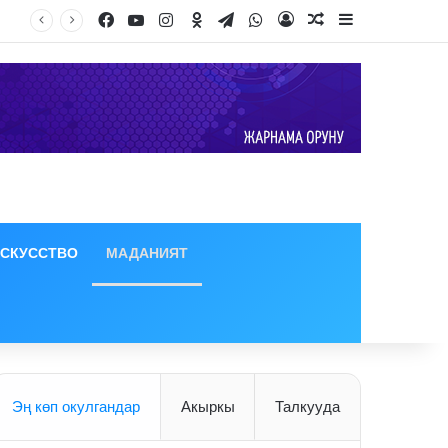
Facebook
YouTube
Instagram
Odnoklassniki
Telegram
WhatsApp
Log In
Random Article
Sidebar
Адылбек Касымалиев азык-түлүк коопсуздугун камсыздоо боюнча ЕАЭБ өлкөлөрүн биргелешип иштөөгө чакырды
ИСКУССТВО
МАДАНИЯТ
Эң көп окулгандар
Акыркы
Талкууда