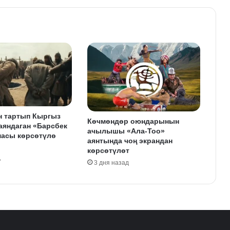
н тартып Кыргыз
Көчмөндөр оюндарынын
аяндаган «Барсбек
ачылышы «Ала-Тоо»
масы көрсөтүлө
аянтында чоң экрандан
көрсөтүлөт
д
3 дня назад