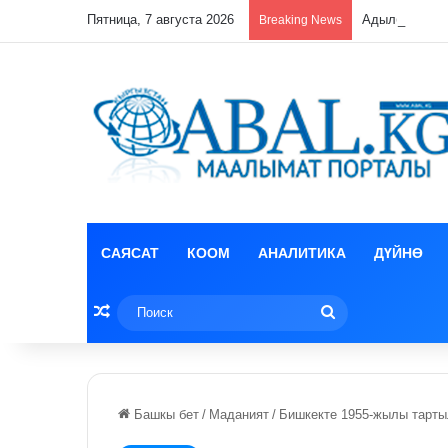
Пятница, 7 августа 2026
Breaking News
САЯСАТ
КООМ
АНАЛИТИКА
ДҮЙНӨ
Random Article
Поиск
Башкы бет
/
Маданият
/
Бишкекте 1955-жылы тарты