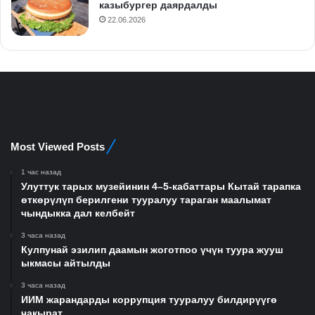
казыбургер даярдалды
22.06.2026
Most Viewed Posts
1 час назад
Улуттук тарых музейинин 4–5-кабаттары Кытай тарапка
өткөрүлүп берилгени тууралуу тараган маалымат
чындыкка дал келбейт
3 часа назад
Кулпунай эзилип даамын жоготпоо үчүн туура жууш
ыкмасы айтылды
3 часа назад
ИИМ жарандарды коррупция тууралуу билдирүүгө
чакырат