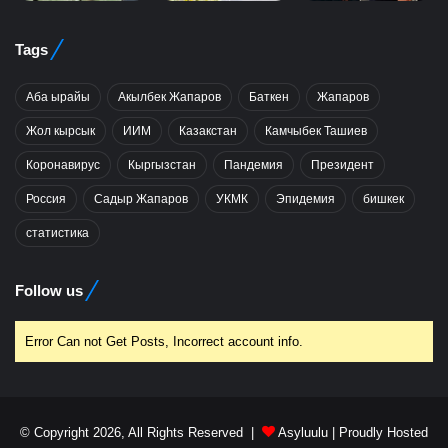
Tags
Аба ырайы
Акылбек Жапаров
Баткен
Жапаров
Жол кырсык
ИИМ
Казакстан
Камчыбек Ташиев
Коронавирус
Кыргызстан
Пандемия
Президент
Россия
Садыр Жапаров
УКМК
Эпидемия
бишкек
статистика
Follow us
Error Can not Get Posts, Incorrect account info.
© Copyright 2026, All Rights Reserved |
Asyluulu
| Proudly Hosted