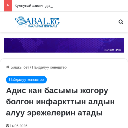
Кулпунай эзилип даамын жоготпоо үчүн туура жууш ыкмасы айтылды
Меню
П
Башкы бет
/
Пайдалуу кеңештер
Пайдалуу кеңештер
Адис кан басымы жогору
болгон инфаркттын алдын
алуу эрежелерин атады
14.05.2026