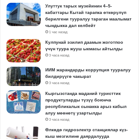
Улуттук тарых музейинин 4–5-
кабаттары Кытай тарапка өткөрүлүп
берилгени тууралуу тараган маалымат
чындыкка дал келбейт
1 час назад
Кулпунай эзилип даамын жоготпоо
үчүн туура жууш ыкмасы айтылды
3 часа назад
ИИМ жарандарды коррупция тууралуу
билдирүүгө чакырат
3 часа назад
Кыргызстанда маданий туристтик
продуктуларды түзүү боюнча
республикалык сынакка арыз кабыл
алуу мөөнөтү узартылды
3 часа назад
Өлкөдө гидроэлектр станциялар күз-
кыш мезгилине даярдалууда