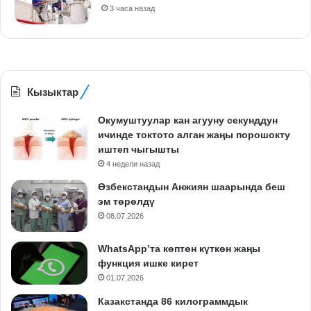
3 часа назад
Кызыктар
Окумуштуулар кан агууну секунддун
ичинде токтото алган жаңы порошокту
иштеп чыгышты
4 недели назад
Өзбекстандын Анжиян шаарында беш
эм төрөлдү
08.07.2026
WhatsApp’та көптөн күткөн жаңы
функция ишке кирет
01.07.2026
Казакстанда 86 килограммдык