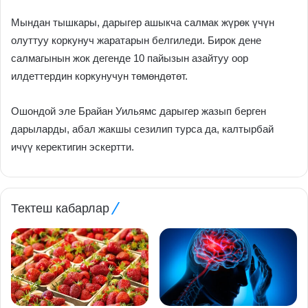
Мындан тышкары, дарыгер ашыкча салмак жүрөк үчүн
олуттуу коркунуч жаратарын белгиледи. Бирок дене
салмагынын жок дегенде 10 пайызын азайтуу оор
илдеттердин коркунучун төмөндөтөт.
Ошондой эле Брайан Уильямс дарыгер жазып берген
дарыларды, абал жакшы сезилип турса да, калтырбай
ичүү керектигин эскертти.
Тектеш кабарлар