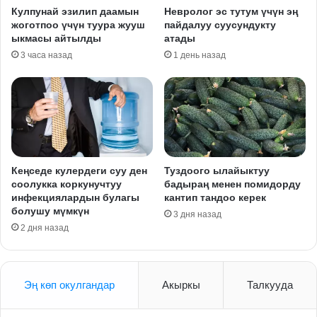
Кулпунай эзилип даамын
Невролог эс тутум үчүн эң
жоготпоо үчүн туура жууш
пайдалуу суусундукту
ыкмасы айтылды
атады
3 часа назад
1 день назад
Кеңседе кулердеги суу ден
Туздоого ылайыктуу
соолукка коркунучтуу
бадыраң менен помидорду
инфекциялардын булагы
кантип тандоо керек
болушу мүмкүн
3 дня назад
2 дня назад
Эң көп окулгандар
Акыркы
Талкууда