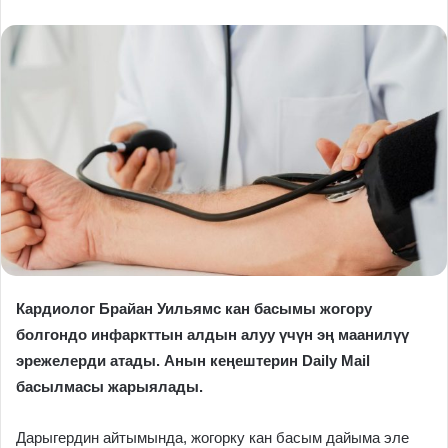
Кардиолог Брайан Уильямс кан басымы жогору
болгондо инфаркттын алдын алуу үчүн эң маанилүү
эрежелерди атады. Анын кеңештерин Daily Mail
басылмасы жарыялады.
Дарыгердин айтымында, жогорку кан басым дайыма эле