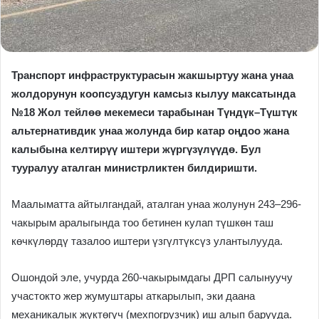
Транспорт инфраструктурасын жакшыртуу жана унаа
жолдорунун коопсуздугун камсыз кылуу максатында
№18 Жол тейлөө мекемеси тарабынан Түндүк–Түштүк
альтернативдик унаа жолунда бир катар оңдоо жана
калыбына келтирүү иштери жүргүзүлүүдө. Бул
тууралуу аталган министрликтен билдиришти.
Маалыматта айтылгандай, аталган унаа жолунун 243–296-
чакырым аралыгында тоо бетинен кулап түшкөн таш
көчкүлөрдү тазалоо иштери үзгүлтүксүз улантылууда.
Ошондой эле, учурда 260-чакырымдагы ДРП салынуучу
участокто жер жумуштары аткарылып, эки даана
механикалык жүктөгүч (мехпогрузчик) иш алып барууда.