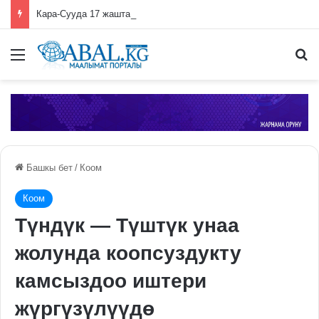
Кара-Сууда 17 жаштагы кызды турмушка берген апасы, күйөөсү жана молдо күнөөлүү деп табылды
Меню
П
Башкы бет
/
Коом
Коом
Түндүк — Түштүк унаа
жолунда коопсуздукту
камсыздоо иштери
жүргүзүлүүдө