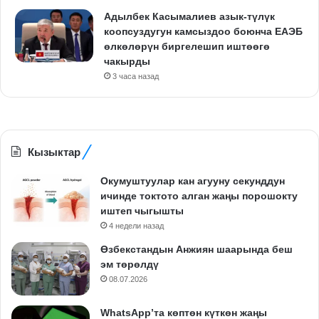
Адылбек Касымалиев азык-түлүк
коопсуздугун камсыздоо боюнча ЕАЭБ
өлкөлөрүн биргелешип иштөөгө
чакырды
3 часа назад
Кызыктар
Окумуштуулар кан агууну секунддун
ичинде токтото алган жаңы порошокту
иштеп чыгышты
4 недели назад
Өзбекстандын Анжиян шаарында беш
эм төрөлдү
08.07.2026
WhatsApp’та көптөн күткөн жаңы