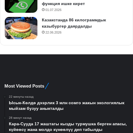
функция ишке кирет
01.07.2026
Казакстанда 86 килограммдык
казыбургер даярдалды
22.06.2026
Most Viewed Posts
22 минуты назад
Ысык-Көлдө дээрлик 3 млн сомго жакын экологиялык
мыйзам бузуу аныкталды
28 минут назад
Кара-Сууда 17 жаштагы кызды турмушка берген апасы,
күйөөсү жана молдо күнөөлүү деп табылды