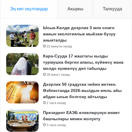
Эң көп окулгандар
Акыркы
Талкууда
Ысык-Көлдө дээрлик 3 млн сомго
жакын экологиялык мыйзам бузуу
аныкталды
22 минуты назад
Кара-Сууда 17 жаштагы кызды
турмушка берген апасы, күйөөсү жана
молдо күнөөлүү деп табылды
28 минут назад
Дээрлик 50 градуска чейин жеткен.
Өзбекстанда 2026-жылдын июль айы
абдан ысык болгону айтылды
2 часа назад
Президент ЕАЭБ өлкөлөрүнүн өкмөт
башчылары менен жолукту
3 часа назад