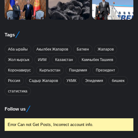
Tags
Аба ырайы
Акылбек Жапаров
Баткен
Жапаров
Жол кырсык
ИИМ
Казакстан
Камчыбек Ташиев
Коронавирус
Кыргызстан
Пандемия
Президент
Россия
Садыр Жапаров
УКМК
Эпидемия
бишкек
статистика
Follow us
Error Can not Get Posts, Incorrect account info.