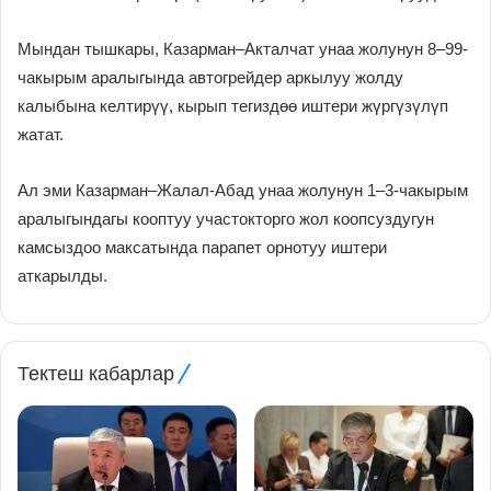
Мындан тышкары, Казарман–Акталчат унаа жолунун 8–99-
чакырым аралыгында автогрейдер аркылуу жолду
калыбына келтирүү, кырып тегиздөө иштери жүргүзүлүп
жатат.
Ал эми Казарман–Жалал-Абад унаа жолунун 1–3-чакырым
аралыгындагы кооптуу участокторго жол коопсуздугун
камсыздоо максатында парапет орнотуу иштери
аткарылды.
Тектеш кабарлар