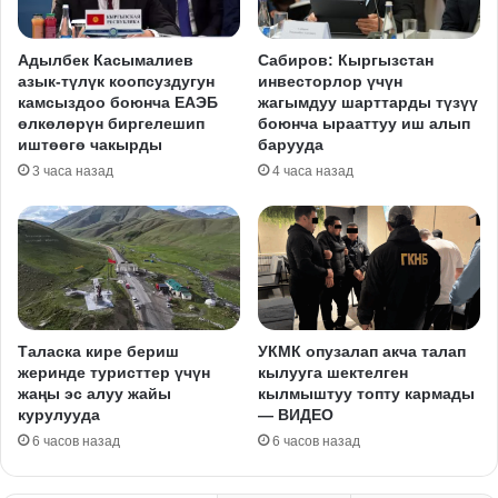
Адылбек Касымалиев
Сабиров: Кыргызстан
азык-түлүк коопсуздугун
инвесторлор үчүн
камсыздоо боюнча ЕАЭБ
жагымдуу шарттарды түзүү
өлкөлөрүн биргелешип
боюнча ырааттуу иш алып
иштөөгө чакырды
барууда
3 часа назад
4 часа назад
Таласка кире бериш
УКМК опузалап акча талап
жеринде туристтер үчүн
кылууга шектелген
жаңы эс алуу жайы
кылмыштуу топту кармады
курулууда
— ВИДЕО
6 часов назад
6 часов назад