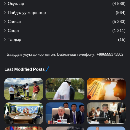
Окуялар
(4 588)
Пайдалуу кеңештер
(564)
Саясат
(5 383)
Спорт
(1 211)
Тагдыр
(15)
Баардык укуктар корголгон. Байланыш телефону: +996555373502
Last Modified Posts