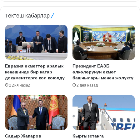
Тектеш кабарлар
Евразия өкмөттөр аралык
Президент ЕАЭБ
кеңешинде бир катар
өлкөлөрүнүн өкмөт
документтерге кол коюлду
башчылары менен жолукту
2 дня назад
2 дня назад
Садыр Жапаров
Кыргызстанга