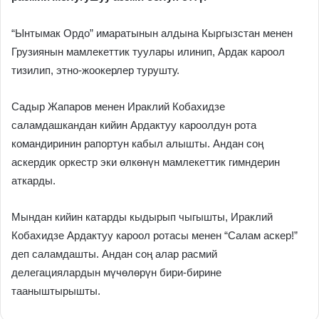
“Ынтымак Ордо” имаратынын алдына Кыргызстан менен
Грузиянын мамлекеттик туулары илинип, Ардак кароол
тизилип, этно-жоокерлер турушту.
Садыр Жапаров менен Ираклий Кобахидзе
саламдашкандан кийин Ардактуу кароолдун рота
командиринин рапортун кабыл алышты. Андан соң
аскердик оркестр эки өлкөнүн мамлекеттик гимндерин
аткарды.
Мындан кийин катарды кыдырып чыгышты, Ираклий
Кобахидзе Ардактуу кароол ротасы менен “Салам аскер!”
деп саламдашты. Андан соң алар расмий
делегациялардын мүчөлөрүн бири-бирине
тааныштырышты.