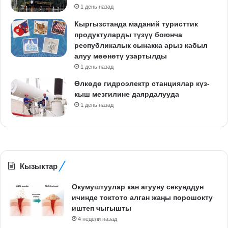
1 день назад
Кыргызстанда маданий туристтик
продуктуларды түзүү боюнча
республикалык сынакка арыз кабыл
алуу мөөнөтү узартылды
1 день назад
Өлкөдө гидроэлектр станциялар күз-
кыш мезгилине даярдалууда
1 день назад
Кызыктар
Окумуштуулар кан агууну секунддун
ичинде токтото алган жаңы порошокту
иштеп чыгышты
4 недели назад