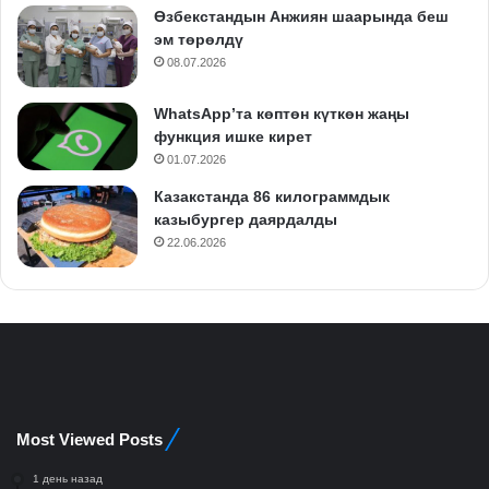
Өзбекстандын Анжиян шаарында беш
эм төрөлдү
08.07.2026
WhatsApp’та көптөн күткөн жаңы
функция ишке кирет
01.07.2026
Казакстанда 86 килограммдык
казыбургер даярдалды
22.06.2026
Most Viewed Posts
1 день назад