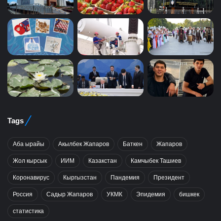
Tags
Аба ырайы
Акылбек Жапаров
Баткен
Жапаров
Жол кырсык
ИИМ
Казакстан
Камчыбек Ташиев
Коронавирус
Кыргызстан
Пандемия
Президент
Россия
Садыр Жапаров
УКМК
Эпидемия
бишкек
статистика