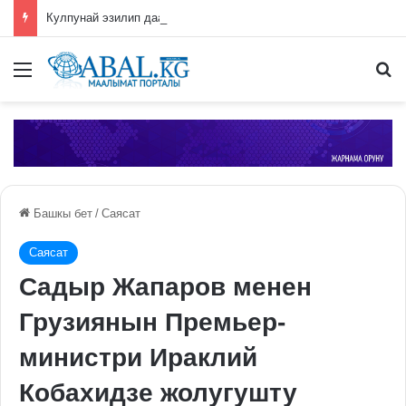
Кулпунай эзилип даамын жоготпоо үчүн туура жууш ыкмасы айтылды
Меню
П
Башкы бет
/
Саясат
Саясат
Садыр Жапаров менен
Грузиянын Премьер-
министри Ираклий
Кобахидзе жолугушту