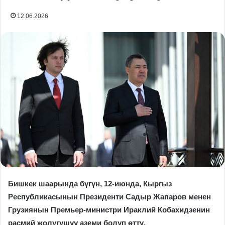
12.06.2026
Бишкек шаарында бүгүн, 12-июнда, Кыргыз
Республикасынын Президенти Садыр Жапаров менен
Грузиянын Премьер-министри Ираклий Кобахидзенин
расмий жолугушуу аземи болуп өттү.