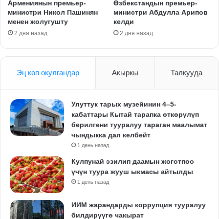
Армениянын премьер-
Өзбекстандын премьер-
министри Никол Пашинян
министри Абдулла Арипов
менен жолугушту
келди
2 дня назад
2 дня назад
Эң көп окулгандар
Акыркы
Талкууда
Улуттук тарых музейинин 4–5-
кабаттары Кытай тарапка өткөрүлүп
берилгени тууралуу тараган маалымат
чындыкка дал келбейт
1 день назад
Кулпунай эзилип даамын жоготпоо
үчүн туура жууш ыкмасы айтылды
1 день назад
ИИМ жарандарды коррупция тууралуу
билдирүүгө чакырат