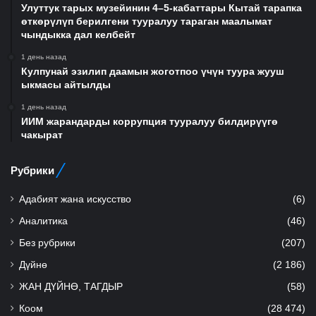
Улуттук тарых музейинин 4–5-кабаттары Кытай тарапка
өткөрүлүп берилгени тууралуу тараган маалымат
чындыкка дал келбейт
1 день назад
Кулпунай эзилип даамын жоготпоо үчүн туура жууш
ыкмасы айтылды
1 день назад
ИИМ жарандарды коррупция тууралуу билдирүүгө
чакырат
Рубрики
Адабият жана искусство
(6)
Аналитика
(46)
Без рубрики
(207)
Дүйнө
(2 186)
ЖАН ДҮЙНӨ, ТАГДЫР
(58)
Коом
(28 474)