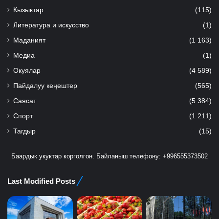
Кызыктар
(115)
Литература и искусство
(1)
Маданият
(1 163)
Медиа
(1)
Окуялар
(4 589)
Пайдалуу кеңештер
(565)
Саясат
(5 384)
Спорт
(1 211)
Тагдыр
(15)
Баардык укуктар корголгон. Байланыш телефону: +996555373502
Last Modified Posts