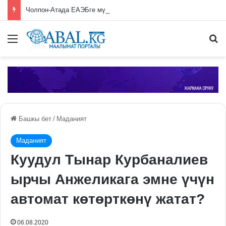
Чолпон-Атада ЕАЭБге мүчө өлкөлөрдүн өкмөт башчыларынын жыйыны башталды
Меню
П
Башкы бет
/
Маданият
Маданият
Куудул Тынар Курбаналиев
ырчы Анжеликага эмне үчүн
автомат көтөрткөнү жатат?
06.08.2020