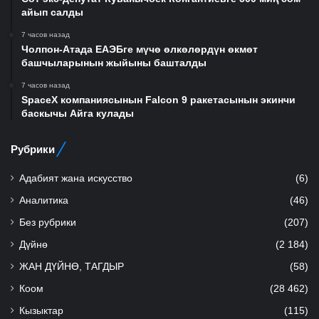
айып салды
7 часов назад
Чолпон-Атада ЕАЭБге мүчө өлкөлөрдүн өкмөт
башчыларынын жыйыны башталды
7 часов назад
SpaceX компаниясынын Falcon 9 ракетасынын экинчи
баскычы Айга кулады
Рубрики
Адабият жана искусство
(6)
Аналитика
(46)
Без рубрики
(207)
Дүйнө
(2 184)
ЖАН ДҮЙНӨ, ТАГДЫР
(58)
Коом
(28 462)
Кызыктар
(115)