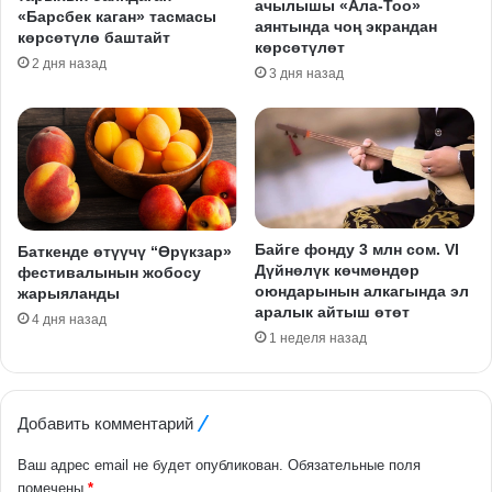
ачылышы «Ала-Тоо»
«Барсбек каган» тасмасы
аянтында чоң экрандан
көрсөтүлө баштайт
көрсөтүлөт
2 дня назад
3 дня назад
Байге фонду 3 млн сом. VI
Баткенде өтүүчү “Өрүкзар»
Дүйнөлүк көчмөндөр
фестивалынын жобосу
оюндарынын алкагында эл
жарыяланды
аралык айтыш өтөт
4 дня назад
1 неделя назад
Добавить комментарий
Ваш адрес email не будет опубликован.
Обязательные поля
помечены
*