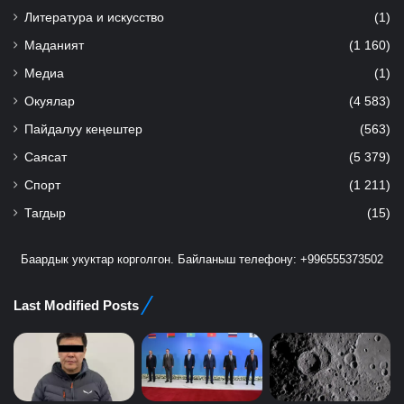
Литература и искусство
(1)
Маданият
(1 160)
Медиа
(1)
Окуялар
(4 583)
Пайдалуу кеңештер
(563)
Саясат
(5 379)
Спорт
(1 211)
Тагдыр
(15)
Баардык укуктар корголгон. Байланыш телефону: +996555373502
Last Modified Posts