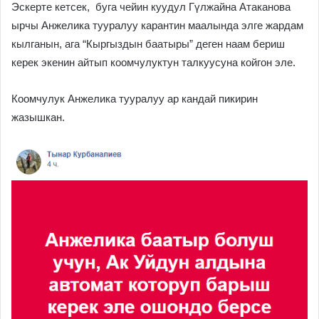
Эскерте кетсек, буга чейин куудул Гүлжайна Атаканова
ырчы Анжелика тууралуу карантин маалында элге жардам
кылганын, ага “Кыргыздын баатыры” деген наам бериш
керек экенин айтып коомчулуктун талкуусуна койгон эле.
Коомчулук Анжелика тууралуу ар кандай пикирин
жазышкан.