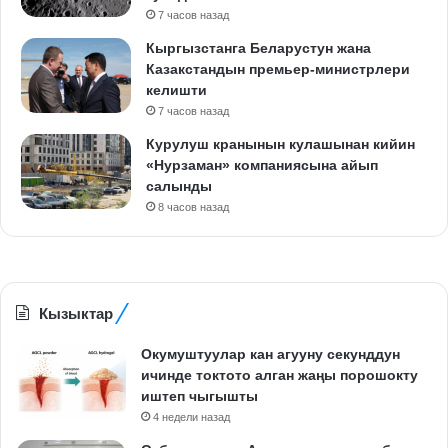
7 часов назад
Кыргызстанга Беларустун жана
Казакстандын премьер-министрлери
келишти
7 часов назад
Курулуш кранынын кулашынан кийин
«Нурзаман» компаниясына айып
салынды
8 часов назад
Кызыктар
Окумуштуулар кан агууну секунддун
ичинде токтото алган жаңы порошокту
иштеп чыгышты
4 недели назад