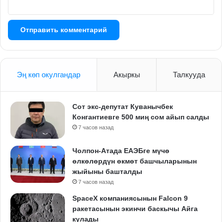
Эң көп окулгандар
Акыркы
Талкууда
Сот экс-депутат Куванычбек
Конгантиевге 500 миң сом айып салды
7 часов назад
Чолпон-Атада ЕАЭБге мүчө
өлкөлөрдүн өкмөт башчыларынын
жыйыны башталды
7 часов назад
SpaceX компаниясынын Falcon 9
ракетасынын экинчи баскычы Айга
кулады