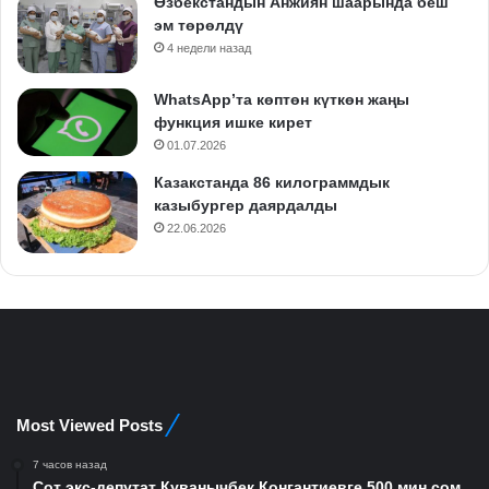
Өзбекстандын Анжиян шаарында беш
эм төрөлдү
4 недели назад
WhatsApp’та көптөн күткөн жаңы
функция ишке кирет
01.07.2026
Казакстанда 86 килограммдык
казыбургер даярдалды
22.06.2026
Most Viewed Posts
7 часов назад
Сот экс-депутат Куванычбек Конгантиевге 500 миң сом