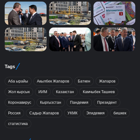
Tags
Аба ырайы
Акылбек Жапаров
Баткен
Жапаров
Жол кырсык
ИИМ
Казакстан
Камчыбек Ташиев
Коронавирус
Кыргызстан
Пандемия
Президент
Россия
Садыр Жапаров
УКМК
Эпидемия
бишкек
статистика