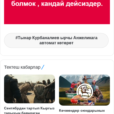
Тынар Курбаналиев ырчы Анжеликага
автомат көтөрөт
Тектеш кабарлар
Сентябрдан тартып Кыргыз
Көчмөндөр оюндарынын
тарыхын баяндаган