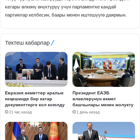
катары өлкөнү өнүктүрүү үчүн парламентке кандай
партиялар келбесин, баары менен иштешүүгө даярмын.
Тектеш кабарлар
Евразия өкмөттөр аралык
Президент ЕАЭБ
кеңешинде бир катар
өлкөлөрүнүн өкмөт
документтерге кол коюлду
башчылары менен жолукту
21 час назад
1 день назад