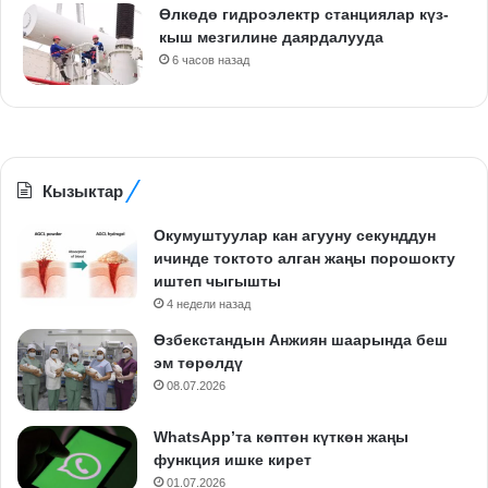
Өлкөдө гидроэлектр станциялар күз-
кыш мезгилине даярдалууда
6 часов назад
Кызыктар
Окумуштуулар кан агууну секунддун
ичинде токтото алган жаңы порошокту
иштеп чыгышты
4 недели назад
Өзбекстандын Анжиян шаарында беш
эм төрөлдү
08.07.2026
WhatsApp’та көптөн күткөн жаңы
функция ишке кирет
01.07.2026