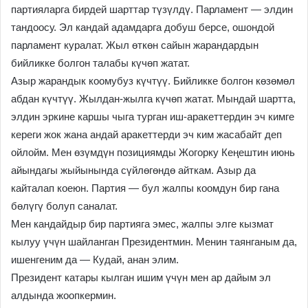
партияларга бирдей шарттар түзүлдү. Парламент — элдин
тандоосу. Эл кандай адамдарга добуш берсе, ошондой
парламент куралат. Жыл өткөн сайын жарандардын
бийликке болгон талабы күчөп жатат.
Азыр жарандык коомубуз күчтүү. Бийликке болгон көзөмөл
абдан күчтүү. Жылдан-жылга күчөп жатат. Мындай шартта,
элдин эркине каршы чыга турган иш-аракеттердин эч кимге
кереги жок жана андай аракеттерди эч ким жасабайт деп
ойлойм. Мен өзүмдүн позициямды Жогорку Кеңештин июнь
айындагы жыйынында сүйлөгөндө айткам. Азыр да
кайталап коеюн. Партия — бул жалпы коомдун бир гана
бөлүгү болуп саналат.
Мен кандайдыр бир партияга эмес, жалпы элге кызмат
кылуу үчүн шайланган Президентмин. Менин таянганым да,
ишенгеним да — Кудай, анан элим.
Президент катары кылган ишим үчүн мен ар дайым эл
алдында жоопкермин.