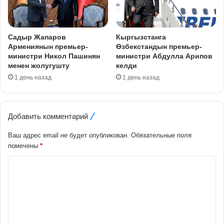
Садыр Жапаров
Кыргызстанга
Армениянын премьер-
Өзбекстандын премьер-
министри Никол Пашинян
министри Абдулла Арипов
менен жолугушту
келди
1 день назад
1 день назад
Добавить комментарий
Ваш адрес email не будет опубликован.
Обязательные поля
помечены
*
К
о
м
м
е