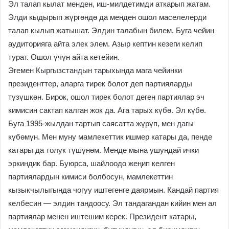
Эл талап кылат менден, иш-милдетимди аткарып жатам.
Элди кыдырып жүргөндө да менден ошол маселелерди
талап кылып жатышат. Элдин талабын билем. Буга чейин
аудиторияга айта элек элем. Азыр кептин кезеги келип
турат. Ошол үчүн айта кетейин.
Эгемен Кыргызстандын тарыхында мага чейинки
президенттер, аларга тирек болот деп партияларды
түзүшкөн. Бирок, ошол тирек болот деген партиялар эч
кимисин сактап калган жок да. Ага тарых күбө. Эл күбө.
Буга 1995-жылдан тартып саясатта жүрүп, мен дагы
күбөмүн. Мен муну мамлекеттик ишмер катары да, пенде
катары да толук түшүнөм. Менде мына ушундай ички
эркиндик бар. Буюрса, шайлоодо жеңип келген
партиялардын кимиси болбосун, мамлекеттин
кызыкчылыгында чогуу иштегенге даярмын. Кандай партия
келбесин — элдин тандоосу. Эл тандагандан кийин мен ал
партиялар менен иштешим керек. Президент катары,