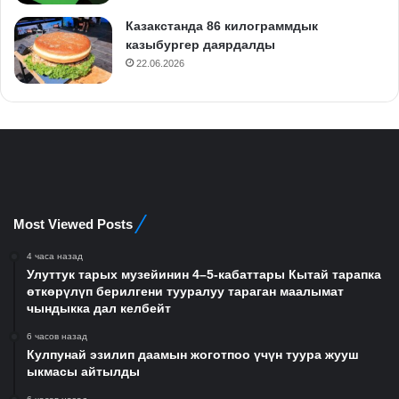
Казакстанда 86 килограммдык
казыбургер даярдалды
22.06.2026
Most Viewed Posts
4 часа назад
Улуттук тарых музейинин 4–5-кабаттары Кытай тарапка
өткөрүлүп берилгени тууралуу тараган маалымат
чындыкка дал келбейт
6 часов назад
Кулпунай эзилип даамын жоготпоо үчүн туура жууш
ыкмасы айтылды