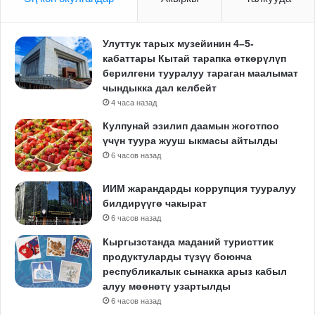
Улуттук тарых музейинин 4–5-
кабаттары Кытай тарапка өткөрүлүп
берилгени тууралуу тараган маалымат
чындыкка дал келбейт
4 часа назад
Кулпунай эзилип даамын жоготпоо
үчүн туура жууш ыкмасы айтылды
6 часов назад
ИИМ жарандарды коррупция тууралуу
билдирүүгө чакырат
6 часов назад
Кыргызстанда маданий туристтик
продуктуларды түзүү боюнча
республикалык сынакка арыз кабыл
алуу мөөнөтү узартылды
6 часов назад