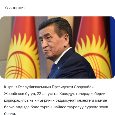
22.08.2020
Кыргыз Республикасынын Президенти Сооронбай
Жээнбеков бүгүн, 22-августта, Коомдук телерадиоберүү
корпорациясынын «Биринчи радиосуна» кезектеги маегин
берип алдыда боло турган шайлоо тууралуу суроого жооп
берди.