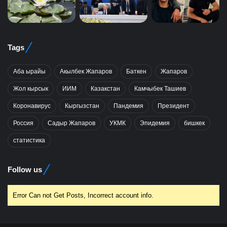
Tags
Аба ырайы
Акылбек Жапаров
Баткен
Жапаров
Жол кырсык
ИИМ
Казакстан
Камчыбек Ташиев
Коронавирус
Кыргызстан
Пандемия
Президент
Россия
Садыр Жапаров
УКМК
Эпидемия
бишкек
статистика
Follow us
Error Can not Get Posts, Incorrect account info.