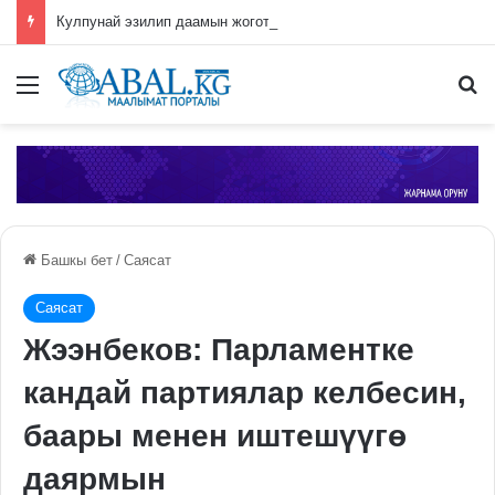
Кулпунай эзилип даамын жоготпоо үчүн туура жууш ыкмасы айтылды
Меню
П
Башкы бет
/
Саясат
Саясат
Жээнбеков: Парламентке
кандай партиялар келбесин,
баары менен иштешүүгө
даярмын