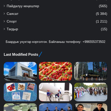
Пайдалуу кеңештер
(565)
Саясат
(5 384)
Спорт
(1 211)
Тагдыр
(15)
Баардык укуктар корголгон. Байланыш телефону: +996555373502
Last Modified Posts