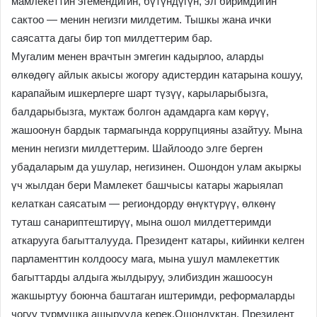
мамлекеттин эгемендигин, бүтүндүгүн, эл биримдигин
сактоо — менин негизги милдетим. Тышкы жана ички
саясатта дагы бир топ милдеттерим бар.
Мугалим менен врачтын эмгегин кадырлоо, аларды
өлкөдөгү айлык акысы жогору адистердин катарына кошуу,
карапайым ишкерлерге шарт түзүү, карыларыбызга,
балдарыбызга, муктаж болгон адамдарга кам көрүү,
жашоонун бардык тармагында коррупцияны азайтуу. Мына
менин негизги милдеттерим. Шайлоодо элге берген
убадаларым да ушулар, негизинен. Ошондон улам акыркы
үч жылдан бери Мамлекет башчысы катары жарыялап
келаткан саясатым — региондорду өнүктүрүү, өлкөнү
туташ санариптештирүү, мына ошол милдеттеримди
аткарууга багытталууда. Президент катары, кийинки келген
парламенттин колдоосу мага, мына ушул мамлекеттик
багыттарды алдыга жылдыруу, элибиздин жашоосун
жакшыртуу боюнча баштаган иштеримди, реформаларды
чогуу турмушка ашырууда керек.Ошондуктан, Президент