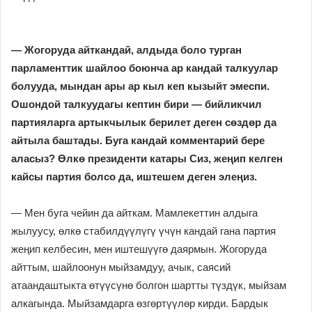
— Жогоруда айткандай, алдыда боло турган
парламенттик шайлоо боюнча ар кандай талкуулар
болууда, мындан ары ар кыл кеп кызыйт эмеспи.
Ошондой талкуудагы кептин бири — бийликчил
партияларга артыкчылык берилет деген сөздөр да
айтыла баштады. Буга кандай комментарий бере
аласыз? Өлкө президенти катары Сиз, жеңип келген
кайсы партия болсо да, иштешем деген элеңиз.
— Мен буга чейин да айткам. Мамлекеттин алдыга
жылуусу, өлкө стабилдүүлүгү үчүн кандай гана партия
жеңип келбесин, мен иштешүүгө даярмын. Жогоруда
айттым, шайлоонун мыйзамдуу, ачык, саясий
атаандаштыкта өтүүсүнө болгон шартты түздүк, мыйзам
алкагында. Мыйзамдарга өзгөртүүлөр кирди. Бардык