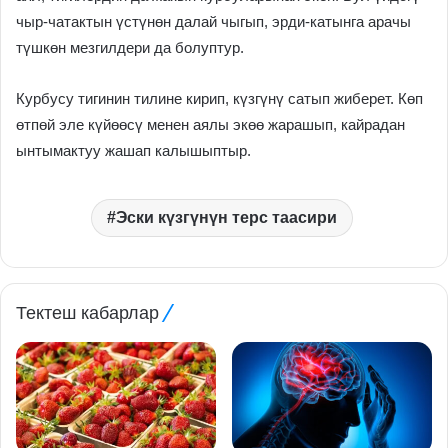
чыр-чатактын үстүнөн далай чыгып, эрди-катынга арачы
түшкөн мезгилдери да болуптур.
Курбусу тигинин тилине кирип, күзгүнү сатып жиберет. Көп
өтпөй эле күйөөсү менен аялы экөө жарашып, кайрадан
ынтымактуу жашап калышыптыр.
Эски күзгүнүн терс таасири
Тектеш кабарлар