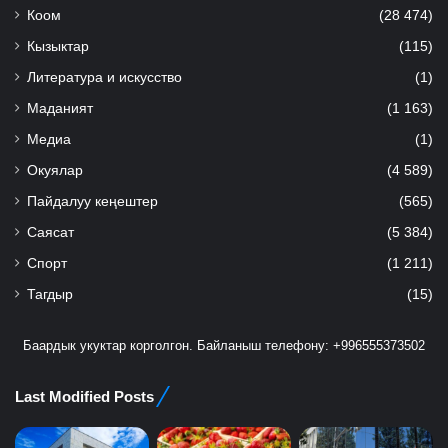
Коом
(28 474)
Кызыктар
(115)
Литература и искусство
(1)
Маданият
(1 163)
Медиа
(1)
Окуялар
(4 589)
Пайдалуу кеңештер
(565)
Саясат
(5 384)
Спорт
(1 211)
Тагдыр
(15)
Баардык укуктар корголгон. Байланыш телефону: +996555373502
Last Modified Posts