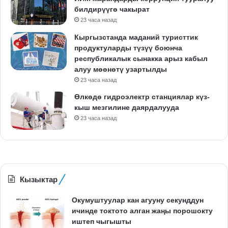
билдирүүгө чакырат
23 часа назад
Кыргызстанда маданий туристтик
продуктуларды түзүү боюнча
республикалык сынакка арыз кабыл
алуу мөөнөтү узартылды
23 часа назад
Өлкөдө гидроэлектр станциялар күз-
кыш мезгилине даярдалууда
23 часа назад
Кызыктар
Окумуштуулар кан агууну секунддун
ичинде токтото алган жаңы порошокту
иштеп чыгышты