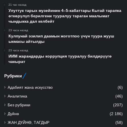
21 час назад
Улуттук тарых музейинин 4–5-кабаттары Кытай тарапка
өткөрүлүп берилгени тууралуу тараган маалымат
чындыкка дал келбейт
23 часа назад
Кулпунай эзилип даамын жоготпоо үчүн туура жууш
ыкмасы айтылды
23 часа назад
ИИМ жарандарды коррупция тууралуу билдирүүгө
чакырат
Рубрики
Адабият жана искусство
(6)
Аналитика
(46)
Без рубрики
(207)
Дүйнө
(2 186)
ЖАН ДҮЙНӨ, ТАГДЫР
(58)