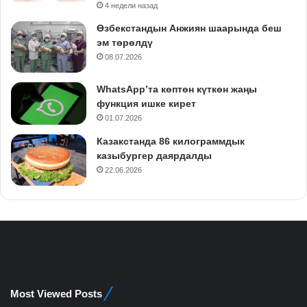
4 недели назад
Өзбекстандын Анжиян шаарында беш
эм төрөлдү
08.07.2026
WhatsApp’та көптөн күткөн жаңы
функция ишке кирет
01.07.2026
Казакстанда 86 килограммдык
казыбургер даярдалды
22.06.2026
Most Viewed Posts