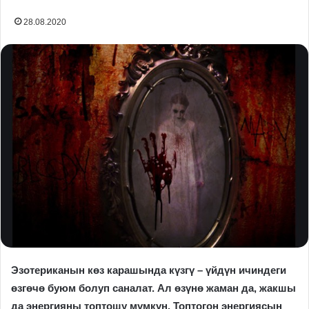
28.08.2020
Эзотериканын көз карашында
күзгү
– үйдүн ичиндеги
өзгөчө буюм болуп саналат. Ал өзүнө жаман да, жакшы
да энергияны топтошу мүмкүн. Топтогон энергиясын