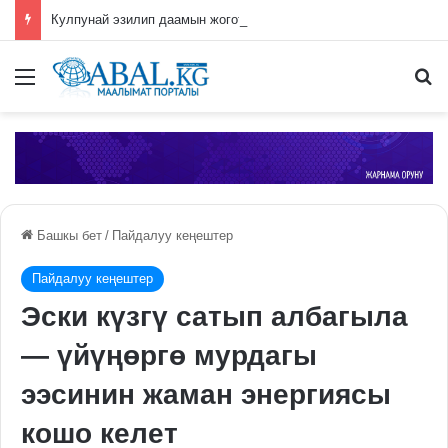
Кулпунай эзилип даамын жоготпоо үчүн туура жууш ыкмасы айтылды
Меню
П
Башкы бет
/
Пайдалуу кеңештер
Пайдалуу кеңештер
Эски күзгү сатып албагыла
— үйүңөргө мурдагы
ээсинин жаман энергиясы
кошо келет