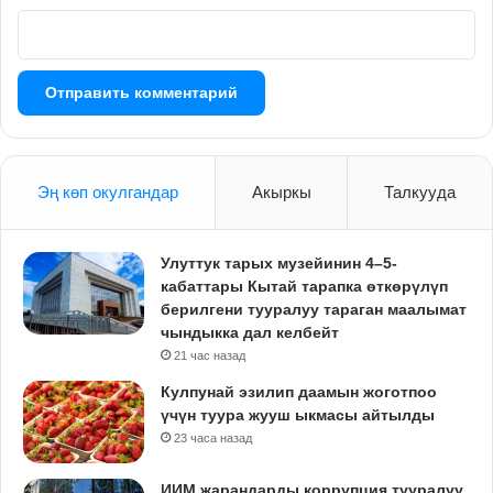
Эң көп окулгандар
Акыркы
Талкууда
Улуттук тарых музейинин 4–5-
кабаттары Кытай тарапка өткөрүлүп
берилгени тууралуу тараган маалымат
чындыкка дал келбейт
21 час назад
Кулпунай эзилип даамын жоготпоо
үчүн туура жууш ыкмасы айтылды
23 часа назад
ИИМ жарандарды коррупция тууралуу