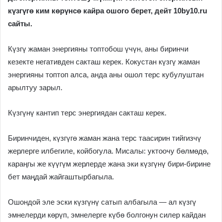
күзгүгө ким көрүнсө кайра ошого берет, дейт 10by10.ru
сайты.
Күзгү жаман энергияны топтобош үчүн, аны биринчи
кезекте негативден сакташ керек. Кокустан күзгү жаман
энергияны топтоп алса, анда аны ошол терс кубулуштан
арылтуу зарыл.
Күзгүнү кантип терс энергиядан сакташ керек.
Биринчиден, күзгүгө жаман жана терс таасирин тийгизчү
жерлерге илбегиле, койбогула. Мисалы: уктоочу бөлмөдө,
караңгы же күүгүм жерлерде жана эки күзгүнү бири-бирине
бет маңдай жайгаштырбагыла.
Ошондой эле эски күзгүнү сатып албагыла — ал күзгү
эмнелерди көрүп, эмнелерге күбө болгонун силер кайдан