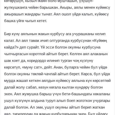
көтөрүшүп, кызыл-жаян боло мушташып, үзүшүп-
жулкушканга чейин барышкан. Акыры, аялы менен күйөөсү
ажырашып жандары тынат. Аял ошол үйдө калып, күйөөсү
башка үйгө чыгып кетет.
Бир күнү аялынын жакын курбусу ага учурашканы келип
калат. Ал аял тамак ичип олтурганда курбусунан «Күйөөң
кайда?» деп сурайт. Үй эсси болгон окуяны курбусуна
чыпчыргасын коротпой айтып берет. Келген аял алаканын
шак коет да, коридордо илинип турган чоң күзгүнү
көрсөтүп, «муну сат», дейт. Анан, буларга чейин бул үйдө
болгон окуяны төкпөй-чачпай айтып берет. Көрсө, бул үйдө
мурда жашап кеткен аялдын күйөөсү аялына күн көрсөтпөй
далай жолу сабап, көзүн көгала кылган күндөрү болгон
экен. Аял жумушка барыш үчүн бети-башындагы көкаланы
ушул күзгүнүн алдына туруп алып боеп жоготкон учурлары
далай болгон. Ал эми, ушул окуяны айтып берип жаткан
аял, тигилердин да жакын курбуларынан экен. Бул үйдөгү