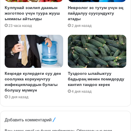
Кулпунай эзилип даамын
Невролог эс тутум үчүн эң
жоготпоо үчүн туура жууш
пайдалуу суусундукту
ыкмасы айтылды
атады
23 часа назад
2 дня назад
Кеңседе кулердеги суу ден
Туздоого ылайыктуу
соолукка коркунучтуу
бадыраң менен помидорду
инфекциялардын булагы
кантип тандоо керек
болушу мүмкүн
4 дня назад
3 дня назад
Добавить комментарий
Ваш адрес email не будет опубликован.
Обязательные поля