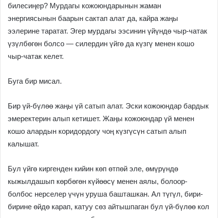
билесиңер? Мурдагы кожоюндарынын жаман
энергиясынын баарын сактап алат да, кайра жаңы
ээлерине таратат. Эгер мурдагы ээсинин үйүндө чыр-чатак
үзүлбөгөн болсо — силердин үйгө да күзгү менен кошо
чыр-чатак келет.
Буга бир мисал.
Бир үй-бүлөө жаңы үй сатып алат. Эски кожоюндар бардык
эмеректерин алып кетишет. Жаңы кожоюндар үй менен
кошо алардын коридордогу чоң күзгүсүн сатып алып
калышат.
Бул үйгө киргенден кийин көп өтпөй эле, өмүрүндө
кыжылдашып көрбөгөн күйөөсү менен аялы, болоор-
болбос нерселер үчүн уруша башташкан. Ал түгүл, бири-
бирине өйдө карап, катуу сөз айтышпаган бул үй-бүлөө кол