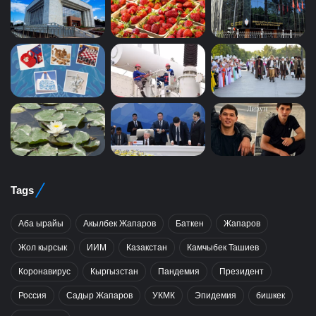
Tags
Аба ырайы
Акылбек Жапаров
Баткен
Жапаров
Жол кырсык
ИИМ
Казакстан
Камчыбек Ташиев
Коронавирус
Кыргызстан
Пандемия
Президент
Россия
Садыр Жапаров
УКМК
Эпидемия
бишкек