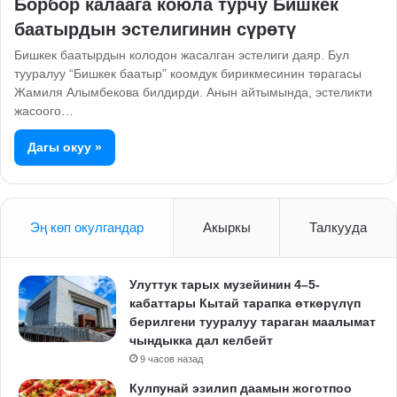
Борбор калаага коюла турчу Бишкек
баатырдын эстелигинин сүрөтү
Бишкек баатырдын колодон жасалган эстелиги даяр. Бул
тууралуу “Бишкек баатыр” коомдук бирикмесинин төрагасы
Жамиля Алымбекова билдирди. Анын айтымында, эстеликти
жасоого…
Дагы окуу »
Эң көп окулгандар
Акыркы
Талкууда
Улуттук тарых музейинин 4–5-
кабаттары Кытай тарапка өткөрүлүп
берилгени тууралуу тараган маалымат
чындыкка дал келбейт
9 часов назад
Кулпунай эзилип даамын жоготпоо