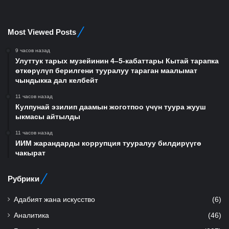
Most Viewed Posts
9 часов назад
Улуттук тарых музейинин 4–5-кабаттары Кытай тарапка
өткөрүлүп берилгени тууралуу тараган маалымат
чындыкка дал келбейт
11 часов назад
Кулпунай эзилип даамын жоготпоо үчүн туура жууш
ыкмасы айтылды
11 часов назад
ИИМ жарандарды коррупция тууралуу билдирүүгө
чакырат
Рубрики
Адабият жана искусство
(6)
Аналитика
(46)