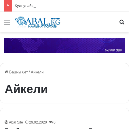
Кулпунай эзилип даамын жоготпоо үчүн туура жууш ыкмасы айтылды
Меню
П
Башкы бет
/
Айкели
Айкели
Abal Site
29.02.2020
0