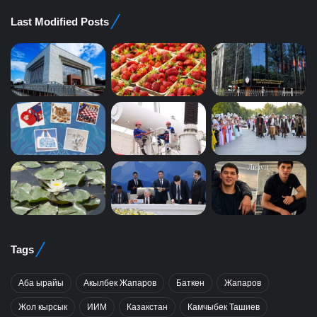
Last Modified Posts
Tags
Аба ырайы
Акылбек Жапаров
Баткен
Жапаров
Жол кырсык
ИИМ
Казакстан
Камчыбек Ташиев