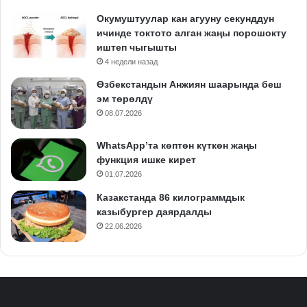
Окумуштуулар кан агууну секунддун
ичинде токтото алган жаңы порошокту
иштеп чыгышты
4 недели назад
Өзбекстандын Анжиян шаарында беш
эм төрөлдү
08.07.2026
WhatsApp’та көптөн күткөн жаңы
функция ишке кирет
01.07.2026
Казакстанда 86 килограммдык
казыбургер даярдалды
22.06.2026