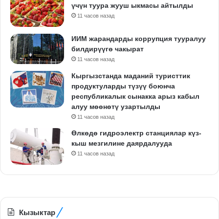
үчүн туура жууш ыкмасы айтылды
11 часов назад
ИИМ жарандарды коррупция тууралуу
билдирүүгө чакырат
11 часов назад
Кыргызстанда маданий туристтик
продуктуларды түзүү боюнча
республикалык сынакка арыз кабыл
алуу мөөнөтү узартылды
11 часов назад
Өлкөдө гидроэлектр станциялар күз-
кыш мезгилине даярдалууда
11 часов назад
Кызыктар