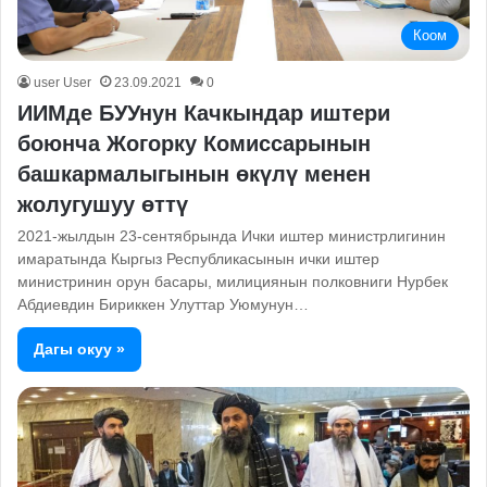
Коом
user User
23.09.2021
0
ИИМде БУУнун Качкындар иштери
боюнча Жогорку Комиссарынын
башкармалыгынын өкүлү менен
жолугушуу өттү
2021-жылдын 23-сентябрында Ички иштер министрлигинин
имаратында Кыргыз Республикасынын ички иштер
министринин орун басары, милициянын полковниги Нурбек
Абдиевдин Бириккен Улуттар Уюмунун…
Дагы окуу »