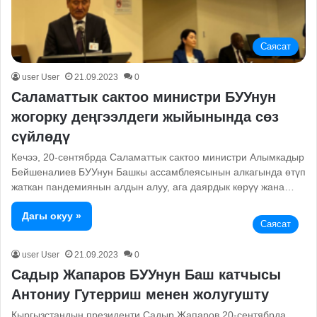
Саясат
user User
21.09.2023
0
Саламаттык сактоо министри БУУнун
жогорку деңгээлдеги жыйынында сөз
сүйлөдү
Кечээ, 20-сентябрда Саламаттык сактоо министри Алымкадыр
Бейшеналиев БУУнун Башкы ассамблеясынын алкагында өтүп
жаткан пандемиянын алдын алуу, ага даярдык көрүү жана…
Дагы окуу »
Саясат
user User
21.09.2023
0
Садыр Жапаров БУУнун Баш катчысы
Антониу Гутерриш менен жолугушту
Кыргызстандын президенти Садыр Жапаров 20-сентябрда