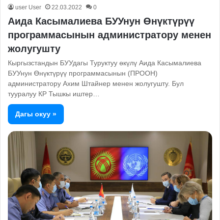
user User
22.03.2022
0
Аида Касымалиева БУУнун Өнүктүрүү
программасынын администратору менен
жолугушту
Кыргызстандын БУУдагы Туруктуу өкүлү Аида Касымалиева
БУУнун Өнүктүрүү программасынын (ПРООН)
администратору Ахим Штайнер менен жолугушту. Бул
тууралуу КР Тышкы иштер…
Дагы окуу »