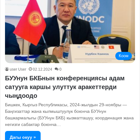
Коом
user User
02.12.2024
0
БУУнун БКБнын конференциясы адам
сатууга каршы улуттук аракеттерди
чыңдоодо
Бишкек, Кыргыз Республикасы, 2024-жылдын 29-ноябры —
Баңгизаттар жана кылмыштуулук боюнча БУУнун
башкармалыгы (БУУнун БКБ) кызматташуу, координация жана
негизги сабактар боюнча…
Дагы окуу »