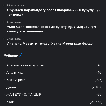
24 минуты назад
Орунтаев Караколдогу спорт шаарчасынын курулушун
текшерди
1 час назад
«Кен-Сай» көзөмөл-өткөрмө пунктунда 7 миң 250 гүл
көчөтү жок кылынды
1 час назад
Лионель Мессинин атасы Хорхе Месси каза болду
Рубрики
Адабият жана искусство
(6)
Аналитика
(46)
Без рубрики
(207)
Дүйнө
(2 187)
ЖАН ДҮЙНӨ, ТАГДЫР
(58)
Коом
(28 478)