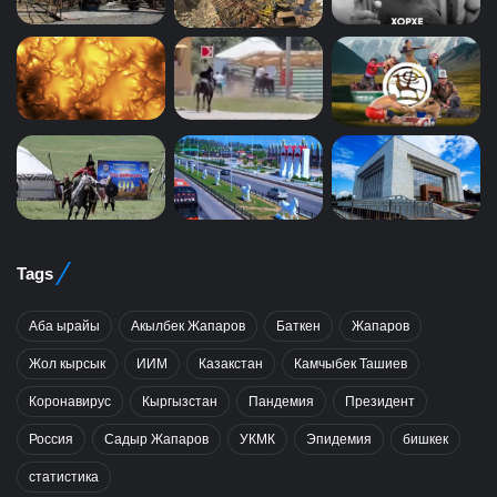
Tags
Аба ырайы
Акылбек Жапаров
Баткен
Жапаров
Жол кырсык
ИИМ
Казакстан
Камчыбек Ташиев
Коронавирус
Кыргызстан
Пандемия
Президент
Россия
Садыр Жапаров
УКМК
Эпидемия
бишкек
статистика