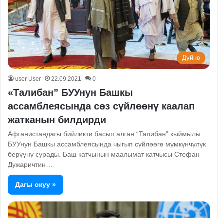
Дүйнө
user User
22.09.2021
0
«Талибан” БУУнун Башкы
ассамблеясында сөз сүйлөөнү каалап
жатканын билдирди
Афганистандагы бийликти басып алган “Талибан” кыймылы
БУУнун Башкы ассамблеясында чыгып сүйлөөгө мүмкүнчүлүк
берүүнү сурады. Баш катчынын маалымат катчысы Стефан
Дужаричтин…
Дагы окуу »