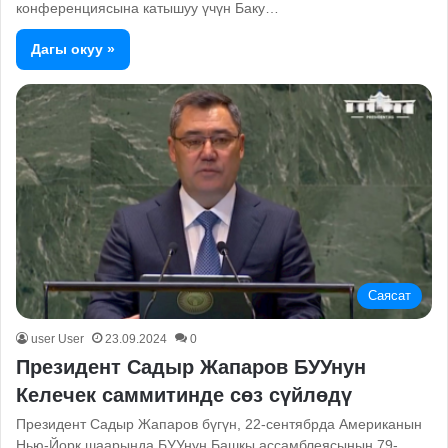
конференциясына катышуу үчүн Баку…
Дагы окуу »
Саясат
user User
23.09.2024
0
Президент Садыр Жапаров БУУнун
Келечек саммитинде сөз сүйлөдү
Президент Садыр Жапаров бүгүн, 22-сентябрда Американын
Нью-Йорк шаарында БУУнун Башкы ассамблеясынын 79-