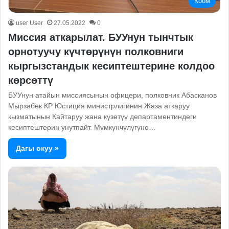
Коом
user User
27.05.2022
0
Миссия аткарылат. БУУнун тынчтык
орнотуучу күчтөрүнүн полковниги
кыргызстандык кесиптештерине колдоо
көрсөттү
БУУнун атайын миссиясынын офицери, полковник Абасканов
Мырзабек КР Юстиция министрлигинин Жаза аткаруу
кызматынын Кайтаруу жана күзөтүү департаментиндеги
кесиптештерин унутпайт. Мүмкүнчүлүгүнө…
Дагы окуу »