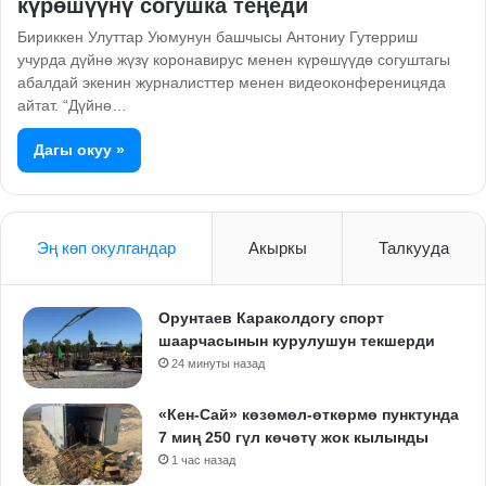
күрөшүүнү согушка теңеди
Бириккен Улуттар Уюмунун башчысы Антониу Гутерриш
учурда дүйнө жүзү коронавирус менен күрөшүүдө согуштагы
абалдай экенин журналисттер менен видеоконференицяда
айтат. “Дүйнө…
Дагы окуу »
Эң көп окулгандар
Акыркы
Талкууда
Орунтаев Караколдогу спорт
шаарчасынын курулушун текшерди
24 минуты назад
«Кен-Сай» көзөмөл-өткөрмө пунктунда
7 миң 250 гүл көчөтү жок кылынды
1 час назад