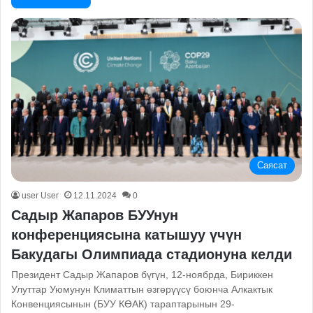
Саясат
user User
12.11.2024
0
Садыр Жапаров БУУнун
конференциясына катышуу үчүн
Бакудагы Олимпиада стадионуна келди
Президент Садыр Жапаров бүгүн, 12-ноябрда, Бириккен
Улуттар Уюмунун Климаттын өзгөрүүсү боюнча Алкактык
Конвенциясынын (БУУ КӨАК) тараптарынын 29-