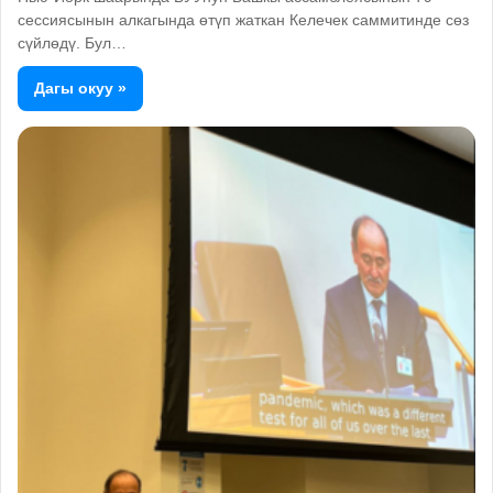
сессиясынын алкагында өтүп жаткан Келечек саммитинде сөз
сүйлөдү. Бул…
Дагы окуу »