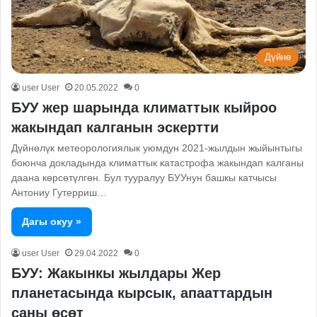
Дүйнө
user User
20.05.2022
0
БУУ жер шарында климаттык кыйроо
жакындап калганын эскертти
Дүйнөлүк метеорологиялык уюмдун 2021-жылдын жыйынтыгы
боюнча докладында климаттык катастрофа жакындап калганы
даана көрсөтүлгөн. Бул тууралуу БУУнун башкы катчысы
Антониу Гутерриш…
Дагы окуу »
user User
29.04.2022
0
БУУ: Жакынкы жылдары Жер
планетасында кырсык, апааттардын
саны өсөт