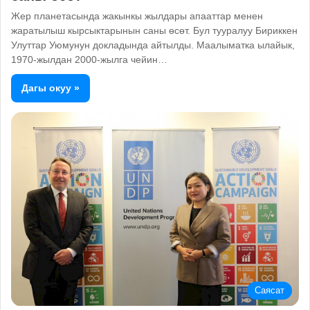
Жер планетасында жакынкы жылдары апааттар менен
жаратылыш кырсыктарынын саны өсөт. Бул тууралуу Бириккен
Улуттар Уюмунун докладында айтылды. Маалыматка ылайык,
1970-жылдан 2000-жылга чейин…
Дагы окуу »
Саясат