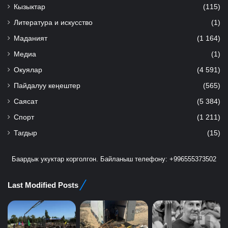
Кызыктар
(115)
Литература и искусство
(1)
Маданият
(1 164)
Медиа
(1)
Окуялар
(4 591)
Пайдалуу кеңештер
(565)
Саясат
(5 384)
Спорт
(1 211)
Тагдыр
(15)
Баардык укуктар корголгон. Байланыш телефону: +996555373502
Last Modified Posts