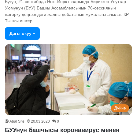
Бүгүн, 21-сентябрда Нью-Йорк шаарында Бириккен Улуттар
Уюмунун (БУУ) Башкы Ассамблеясынын 76-сессиянын
жогорку деңгээлдеги жалпы дебатынын жумалыгы ачылат. КР
Тышкы иштер…
Дагы окуу »
Дүйнө
Abal Site
20.03.2020
0
БУУнун башчысы коронавирус менен