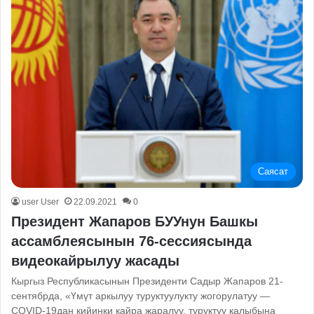
Саясат
user User
22.09.2021
0
Президент Жапаров БУУнун Башкы
ассамблеясынын 76-сессиясында
видеокайрылуу жасады
Кыргыз Республикасынын Президенти Садыр Жапаров 21-
сентябрда, «Үмүт аркылуу туруктуулукту жогорулатуу —
COVID-19дан кийинки кайра жаралуу, туруктуу калыбына