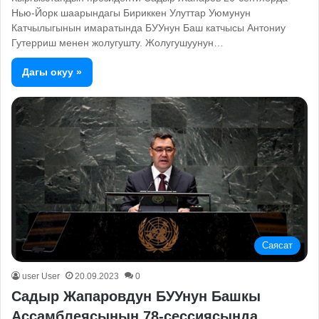
Нью-Йорк шаарындагы Бириккен Улуттар Уюмунун
Катчылыгынын имаратында БУУнун Баш катчысы Антониу
Гутерриш менен жолугушту. Жолугушуунун…
Дагы окуу »
Саясат
user User
20.09.2023
0
Садыр Жапаровдун БУУнун Башкы
Ассамблеясынын 78-сессиясында