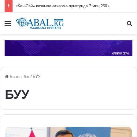
«Кен-Сай» көзөмөл-өткөрмө пунктунда 7 миң 250 гүл көчөтү жок кылынды
Меню
П
Башкы бет
/
БУУ
БУУ