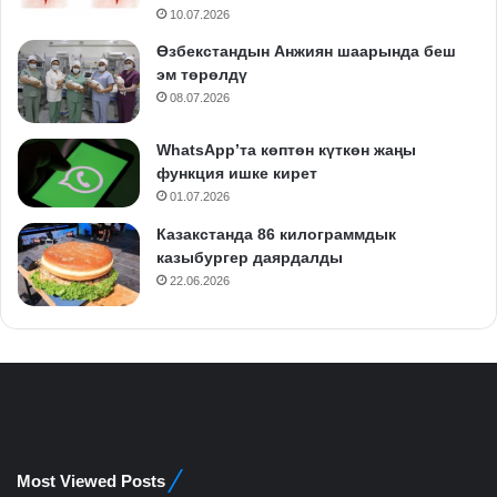
10.07.2026
Өзбекстандын Анжиян шаарында беш
эм төрөлдү
08.07.2026
WhatsApp’та көптөн күткөн жаңы
функция ишке кирет
01.07.2026
Казакстанда 86 килограммдык
казыбургер даярдалды
22.06.2026
Most Viewed Posts