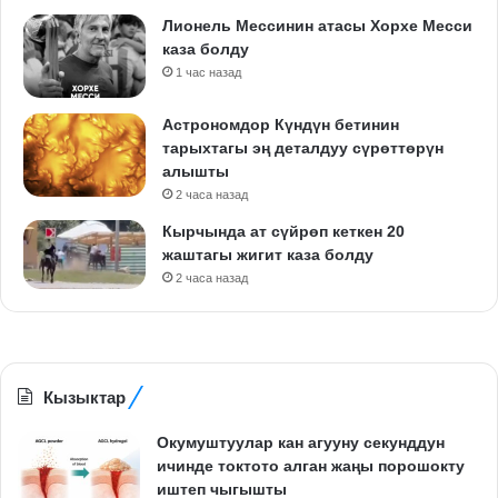
Лионель Мессинин атасы Хорхе Месси
каза болду
1 час назад
Астрономдор Күндүн бетинин
тарыхтагы эң деталдуу сүрөттөрүн
алышты
2 часа назад
Кырчында ат сүйрөп кеткен 20
жаштагы жигит каза болду
2 часа назад
Кызыктар
Окумуштуулар кан агууну секунддун
ичинде токтото алган жаңы порошокту
иштеп чыгышты