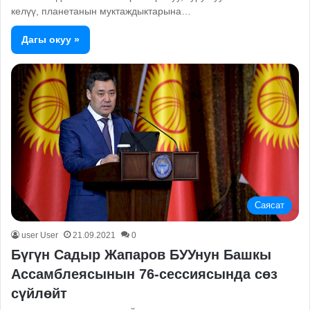
келүү, планетанын муктаждыктарына…
Дагы окуу »
Саясат
user User
21.09.2021
0
Бүгүн Садыр Жапаров БУУнун Башкы
Ассамблеясынын 76-сессиясында сөз
сүйлөйт