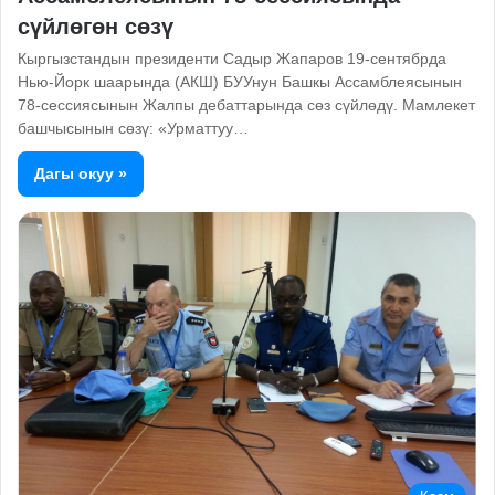
сүйлөгөн сөзү
Кыргызстандын президенти Садыр Жапаров 19-сентябрда
Нью-Йорк шаарында (АКШ) БУУнун Башкы Ассамблеясынын
78-сессиясынын Жалпы дебаттарында сөз сүйлөдү. Мамлекет
башчысынын сөзү: «Урматтуу…
Дагы окуу »