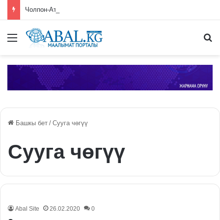
Чолпон-Атада ЕАЭБге мүчө өлкөлөрдүн өкмөт башчыларынын жыйыны башталды
Меню
П
Башкы бет
/
Сууга чөгүү
Сууга чөгүү
Abal Site
26.02.2020
0