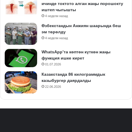
ичинде токтото алган жаңы порошокту
иштеп чыгышты
4 недели назад
Өзбекстандын Анжиян шаарында беш
эм төрөлдү
4 недели назад
WhatsApp’та көптөн күткөн жаңы
функция ишке кирет
01.07.2026
Казакстанда 86 килограммдык
казыбургер даярдалды
22.06.2026