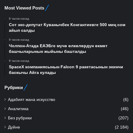
Most Viewed Posts
8 часов назад
Сот экс-депутат Куванычбек Конгантиевге 500 миң сом
айып салды
9 часов назад
Чолпон-Атада ЕАЭБге мүчө өлкөлөрдүн өкмөт
башчыларынын жыйыны башталды
9 часов назад
SpaceX компаниясынын Falcon 9 ракетасынын экинчи
баскычы Айга кулады
Рубрики
Адабият жана искусство
(6)
Аналитика
(46)
Без рубрики
(207)
Дүйнө
(2 184)