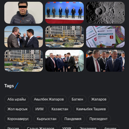
Tags
Аба ырайы
Акылбек Жапаров
Баткен
Жапаров
Жол кырсык
ИИМ
Казакстан
Камчыбек Ташиев
Коронавирус
Кыргызстан
Пандемия
Президент
Россия
Садыр Жапаров
УКМК
Эпидемия
бишкек