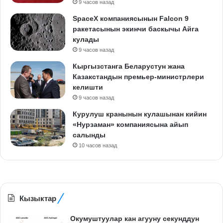
9 часов назад
SpaceX компаниясынын Falcon 9
ракетасынын экинчи баскычы Айга
кулады
9 часов назад
Кыргызстанга Беларустун жана
Казакстандын премьер-министрлери
келишти
9 часов назад
Курулуш кранынын кулашынан кийин
«Нурзаман» компаниясына айып
салынды
10 часов назад
Кызыктар
Окумуштуулар кан агууну секунддун