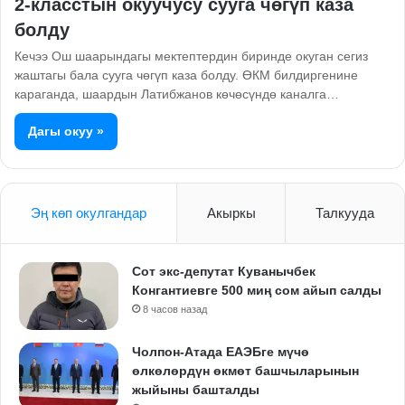
2-класстын окуучусу сууга чөгүп каза
болду
Кечээ Ош шаарындагы мектептердин биринде окуган сегиз
жаштагы бала сууга чөгүп каза болду. ӨКМ билдиргенине
караганда, шаардын Латибжанов көчөсүндө каналга…
Дагы окуу »
Эң көп окулгандар
Акыркы
Талкууда
Сот экс-депутат Куванычбек
Конгантиевге 500 миң сом айып салды
8 часов назад
Чолпон-Атада ЕАЭБге мүчө
өлкөлөрдүн өкмөт башчыларынын
жыйыны башталды