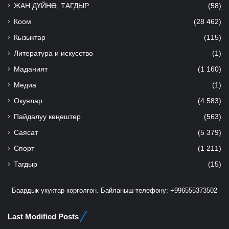
ЖАН ДҮЙНӨ, ТАГДЫР
(58)
Коом
(28 462)
Кызыктар
(115)
Литература и искусство
(1)
Маданият
(1 160)
Медиа
(1)
Окуялар
(4 583)
Пайдалуу кеңештер
(563)
Саясат
(5 379)
Спорт
(1 211)
Тагдыр
(15)
Баардык укуктар корголгон. Байланыш телефону: +996555373502
Last Modified Posts