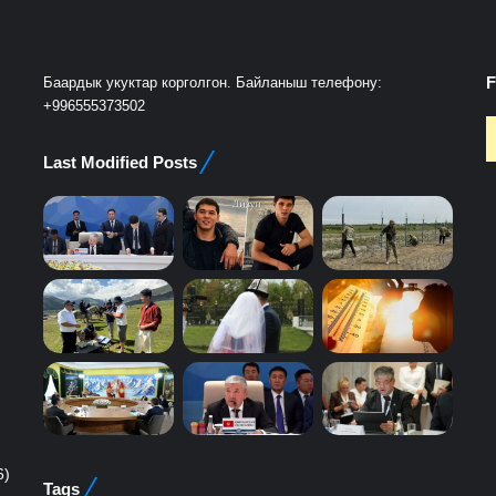
F
Баардык укуктар корголгон. Байланыш телефону:
+996555373502
Last Modified Posts
6)
Tags