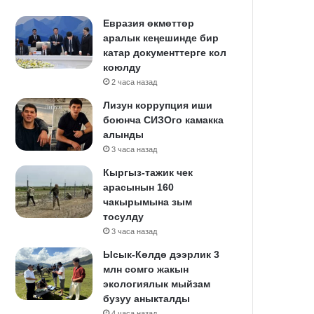
Евразия өкмөттөр
аралык кеңешинде бир
катар документтерге кол
коюлду
2 часа назад
Лизун коррупция иши
боюнча СИЗОго камакка
алынды
3 часа назад
Кыргыз-тажик чек
арасынын 160
чакырымына зым
тосулду
3 часа назад
Ысык-Көлдө дээрлик 3
млн сомго жакын
экологиялык мыйзам
бузуу аныкталды
4 часа назад