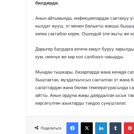
билдирди.
Анын айтымында, инфекциялардан сактануу үч
кылдат жууш, эт менен балыкты жакшы бышыру
көпкө сактабоо керек. Ошондой эле жыты же 
Дарыгер балдарга өзгөчө көңүл буруу зарылдыг
кум, оюнчук же кир кол салбоого чакырды.
Мындан тышкары, базарларда жана көчөдө сат
быштактан, муздаткычсыз сакталган эт жана б
салаттардан жана бөлмө температурасында сак
айтты. Анын ордуна жаңы даярдалган ысык там
көрсөтүлгөн азыктарды тандоо сунушталат.
Facebook
X
LinkedIn
Tumblr
Поделиться