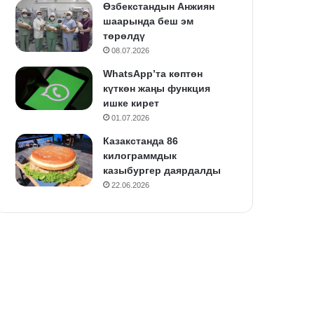
Өзбекстандын Анжиян
шаарында беш эм
төрөлдү
08.07.2026
WhatsApp’та көптөн
күткөн жаңы функция
ишке кирет
01.07.2026
Казакстанда 86
килограммдык
казыбургер даярдалды
22.06.2026