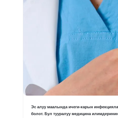
Эс алуу маалында ичеги-карын инфекцияла
болот. Бул тууралуу медицина илимдерини