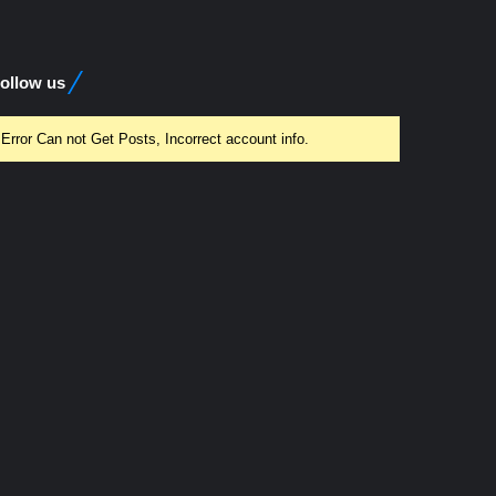
ollow us
Error Can not Get Posts, Incorrect account info.