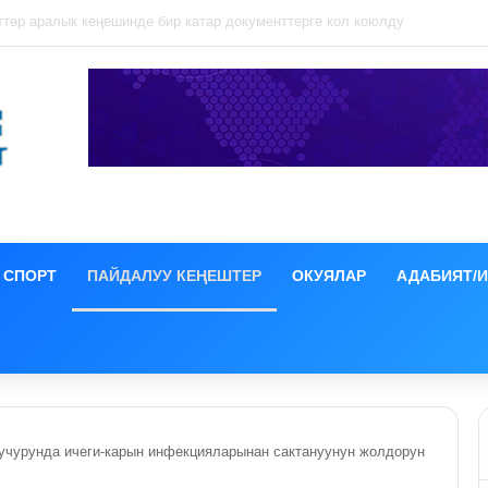
ция иши боюнча СИЗОго камакка алынды
СПОРТ
ПАЙДАЛУУ КЕҢЕШТЕР
ОКУЯЛАР
АДАБИЯТ/
 учурунда ичеги-карын инфекцияларынан сактануунун жолдорун