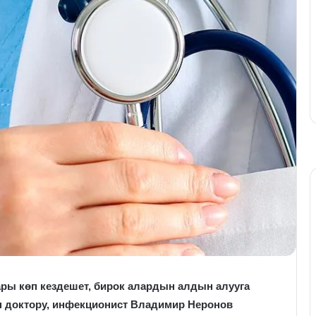
ры көп кездешет, бирок алардын алдын алууга
н доктору, инфекционист Владимир Неронов