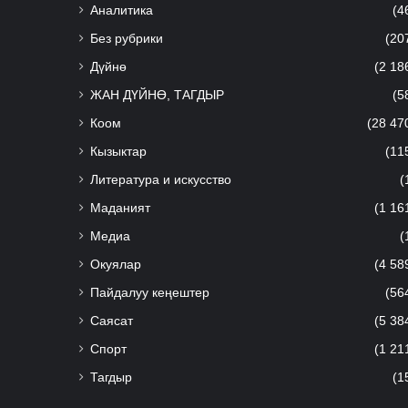
Аналитика
(4
Без рубрики
(20
Дүйнө
(2 18
ЖАН ДҮЙНӨ, ТАГДЫР
(5
Коом
(28 47
Кызыктар
(11
Литература и искусство
(
Маданият
(1 16
Медиа
(
Окуялар
(4 58
Пайдалуу кеңештер
(56
Саясат
(5 38
Спорт
(1 21
Тагдыр
(1