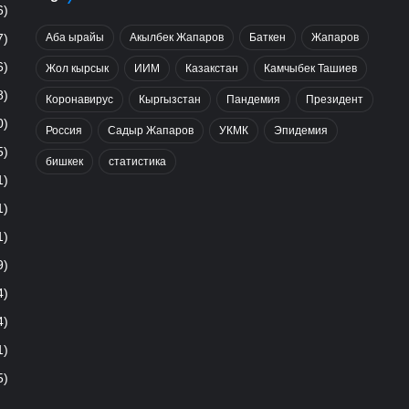
6)
Аба ырайы
Акылбек Жапаров
Баткен
Жапаров
7)
6)
Жол кырсык
ИИМ
Казакстан
Камчыбек Ташиев
8)
Коронавирус
Кыргызстан
Пандемия
Президент
0)
Россия
Садыр Жапаров
УКМК
Эпидемия
5)
бишкек
статистика
1)
1)
1)
9)
4)
4)
1)
5)