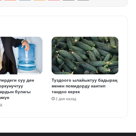
лердеги суу ден
Туздоого ылайыктуу бадыраң
оркунучтуу
менен помидорду кантип
ардын булагы
тандоо керек
мкүн
2 дня назад
ад