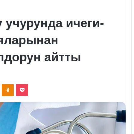
 учурунда ичеги-
яларынан
лдорун айтты
VKontakte
Odnoklassniki
Pocket