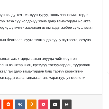
үн колду тез-тез жууп туруу, жашылча-жемиштерди
у, таза суу колдонуу жана даяр тамактарды ысыкта
көрүнүшү күмөн жараткан азыктарды жебөө сунушталат.
ын белгилеп, сууга түшкөндө сууну жутпоого, оозуна
ылган азыктарды сатып алууда чийки сүттөн,
алык азыктарынан, кремдүү таттуулардан, тууралган
талган даяр тамактардан баш тартуу керектигин
актарды жана таңгакталган, жарактуулук мөөнөтү
Pinterest
Reddit
VKontakte
Odnoklassniki
Pocket
Share via Email
Print