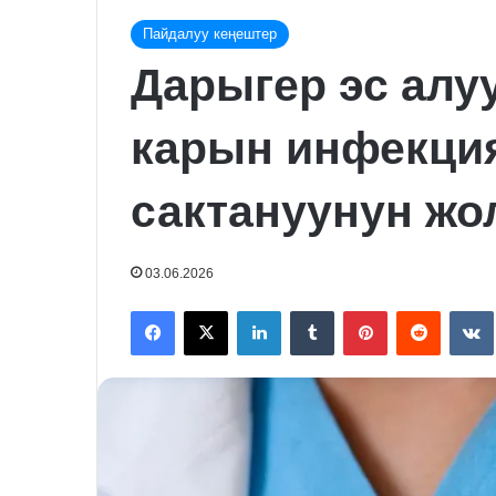
Пайдалуу кеңештер
Дарыгер эс алуу
карын инфекци
сактануунун жо
03.06.2026
Facebook
X
LinkedIn
Tumblr
Pinterest
Reddit