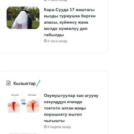
Кара-Сууда 17 жаштагы
кызды турмушка берген
апасы, күйөөсү жана
молдо күнөөлүү деп
табылды
4 часа назад
Кызыктар
Окумуштуулар кан агууну
секунддун ичинде
токтото алган жаңы
порошокту иштеп
чыгышты
4 недели назад