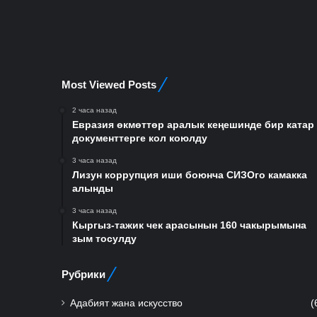
Most Viewed Posts
2 часа назад
Евразия өкмөттөр аралык кеңешинде бир катар
документтерге кол коюлду
3 часа назад
Лизун коррупция иши боюнча СИЗОго камакка
алынды
3 часа назад
Кыргыз-тажик чек арасынын 160 чакырымына
зым тосулду
Рубрики
Адабият жана искусство
(