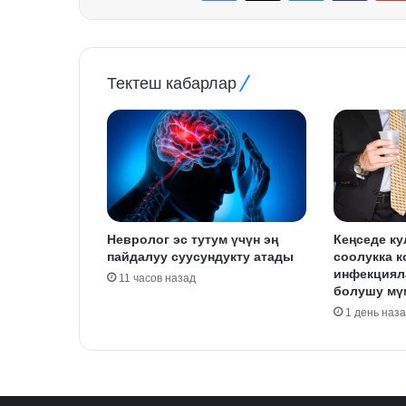
Тектеш кабарлар
Невролог эс тутум үчүн эң
Кеңседе ку
пайдалуу суусундукту атады
соолукка к
инфекциял
11 часов назад
болушу мү
1 день наз