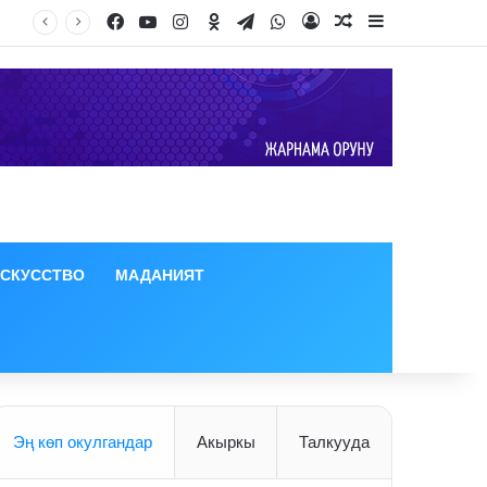
Facebook
YouTube
Instagram
Odnoklassniki
Telegram
WhatsApp
Log In
Random Article
Sidebar
ИСКУССТВО
МАДАНИЯТ
Эң көп окулгандар
Акыркы
Талкууда