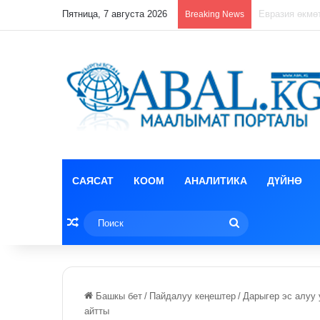
Пятница, 7 августа 2026
Лизун корруп
Breaking News
САЯСАТ
КООМ
АНАЛИТИКА
ДҮЙНӨ
Random Article
Поиск
Башкы бет
/
Пайдалуу кеңештер
/
Дарыгер эс алуу
айтты