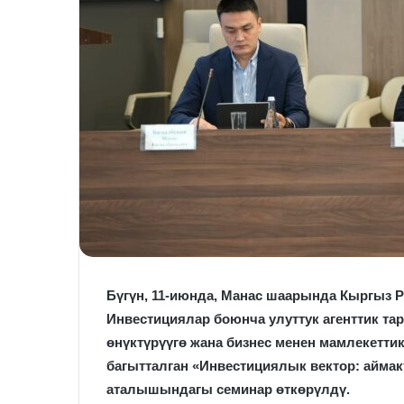
Бүгүн, 11-июнда, Манас шаарында Кыргыз 
Инвестициялар боюнча улуттук агенттик т
өнүктүрүүгө жана бизнес менен мамлекетт
багытталган «Инвестициялык вектор: аймак
аталышындагы семинар өткөрүлдү.