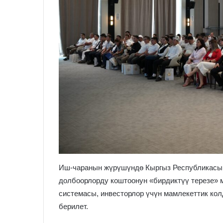
Иш-чаранын жүрүшүндө Кыргыз Республикасын
долбоорлорду коштоонун «бирдиктүү терезе»
системасы, инвесторлор үчүн мамлекеттик ко
берилет.