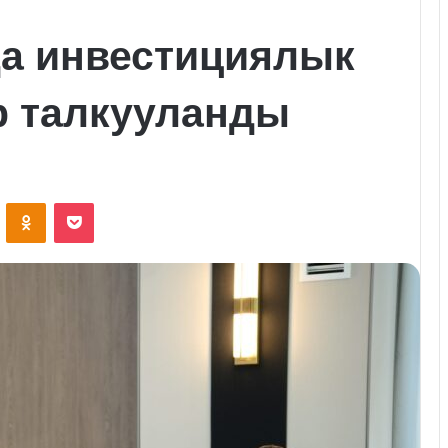
а инвестициялык
р талкууланды
VKontakte
Odnoklassniki
Pocket