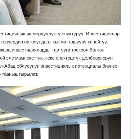
естициялык ишмердүүлүктү өнүктүрүү, Инвестициялар
шкерлердин ортосундагы кызматташууну кеңейтүү,
ана инвестицияларды тартууга тоскоол болгон
ой эле мамлекеттик-жеке өнөктөштүк долбоорлорун
л-Абад облусунун инвестициялык потенциалы бизнес-
о тааныштырылат.