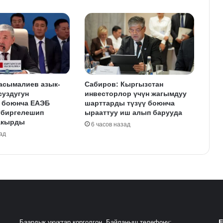
асымалиев азык-
Сабиров: Кыргызстан
суздугун
инвесторлор үчүн жагымдуу
 боюнча ЕАЭБ
шарттарды түзүү боюнча
 биргелешип
ырааттуу иш алып барууда
акырды
6 часов назад
ад
F
Баардык укуктар корголгон. Байланыш телефону: