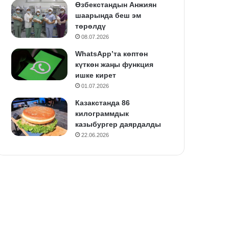
Өзбекстандын Анжиян
шаарында беш эм
төрөлдү
08.07.2026
WhatsApp’та көптөн
күткөн жаңы функция
ишке кирет
01.07.2026
Казакстанда 86
килограммдык
казыбургер даярдалды
22.06.2026