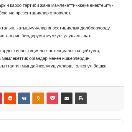
ын кароо тартиби жана мамлекеттик-жеке өнөктөштүк
оюнча презентациялар өткөрүлөт.
кталып, катышуучулар инвестициялык долбоорлорду
илгелерин билдирүүгө мүмкүнчүлүк алышат.
ктардын инвестициялык потенциалын кеңейтүүгө,
а мамлекеттик органдар менен ишкерлердин
 багытталган мындай жолугушууларды өлкөнүн башка
Pinterest
Reddit
VKontakte
Odnoklassniki
Pocket
Share via Email
Print