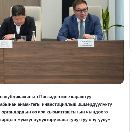
Республикасынын Президентине караштуу
арабынан аймактагы инвестициялык ишмердүүлүктү
ик органдардын өз ара кызматташтыгын чыңдоого
тардын мүмкүнчүлүктөрү жана туруктуу өнүгүүсү»