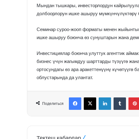
Мындан тышкары, инвесторлордун кайрылуулар
долбоорлорун ишке ашыруу мүмкүнчүлүктөрү б
Семинар суроо-жооп форматы менен жыйынты
ишке ашыруу боюнча өз сунуштарын жана дем
Инвестициялар боюнча улуттук агенттик айма
бизнес үчүн жагымдуу шарттарды түзүүгө жан
ортосундагы өз ара аракеттенүүнү күчөтүүгө
облустарында да улантат.
Facebook
X
LinkedIn
Tumblr
Поделиться
Тектеш кабарлар