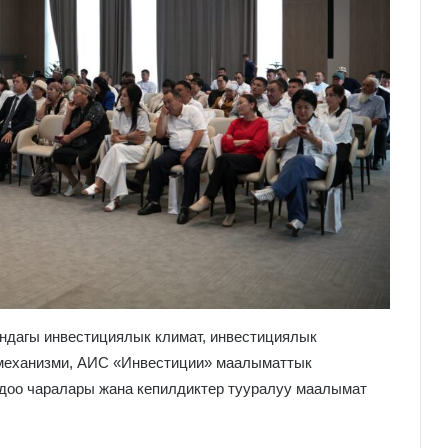
дагы инвестициялык климат, инвестициялык
 механизми, АИС «Инвестиции» маалыматтык
лдоо чаралары жана кепилдиктер тууралуу маалымат