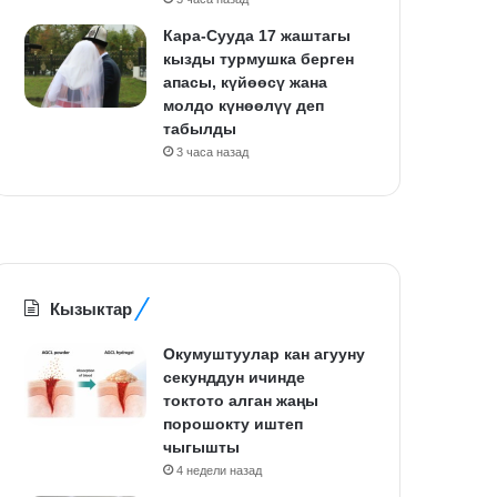
Кара-Сууда 17 жаштагы
кызды турмушка берген
апасы, күйөөсү жана
молдо күнөөлүү деп
табылды
3 часа назад
Кызыктар
Окумуштуулар кан агууну
секунддун ичинде
токтото алган жаңы
порошокту иштеп
чыгышты
4 недели назад