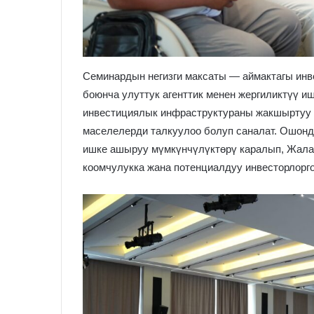
Семинардын негизги максаты — аймактагы инв
боюнча улуттук агенттик менен жергиликтүү и
инвестициялык инфраструктураны жакшыртуу ж
маселелерди талкуулоо болуп саналат. Ошонд
ишке ашыруу мүмкүнчүлүктөрү каралып, Жала
коомчулукка жана потенциалдуу инвесторлорг