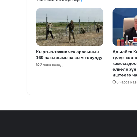
Кыргыз-тажик чек арасынын
Адылбек К
160 чакырымына зым тосулду
түлүк кооп
камсыздоо
2 часа назад
өлкөлөрүн
иштөөгө ч
6 часов наз