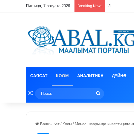
Пятница, 7 августа 2026
Лизун корруп
Breaking News
САЯСАТ
КООМ
АНАЛИТИКА
ДҮЙНӨ
Random Article
Поиск
Башкы бет
/
Коом
/
Манас шаарында инвестициялы