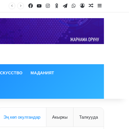
Facebook
YouTube
Instagram
Odnoklassniki
Telegram
WhatsApp
Log In
Random Article
Sidebar
ИСКУССТВО
МАДАНИЯТ
Эң көп окулгандар
Акыркы
Талкууда