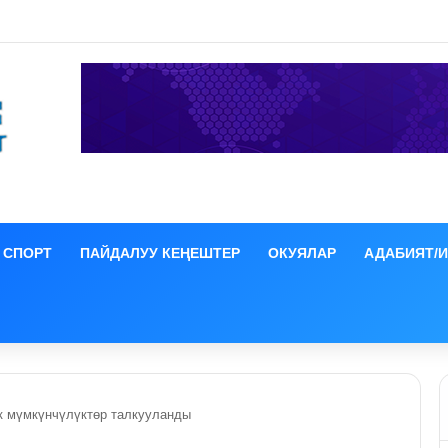
ция иши боюнча СИЗОго камакка алынды
СПОРТ
ПАЙДАЛУУ КЕҢЕШТЕР
ОКУЯЛАР
АДАБИЯТ/
к мүмкүнчүлүктөр талкууланды