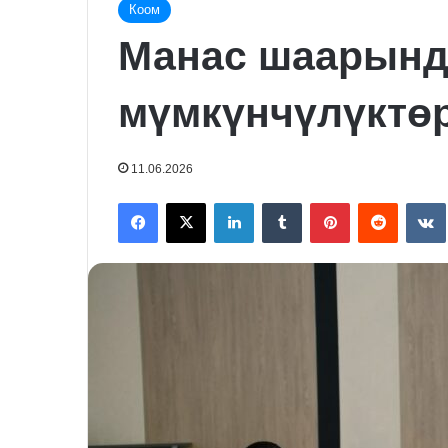
Коом
Манас шаарынд
мүмкүнчүлүктө
11.06.2026
Facebook
X
LinkedIn
Tumblr
Pinterest
Reddit