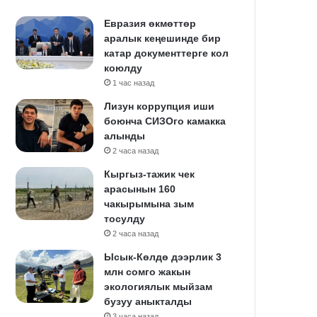
Евразия өкмөттөр
аралык кеңешинде бир
катар документтерге кол
коюлду
1 час назад
Лизун коррупция иши
боюнча СИЗОго камакка
алынды
2 часа назад
Кыргыз-тажик чек
арасынын 160
чакырымына зым
тосулду
2 часа назад
Ысык-Көлдө дээрлик 3
млн сомго жакын
экологиялык мыйзам
бузуу аныкталды
3 часа назад